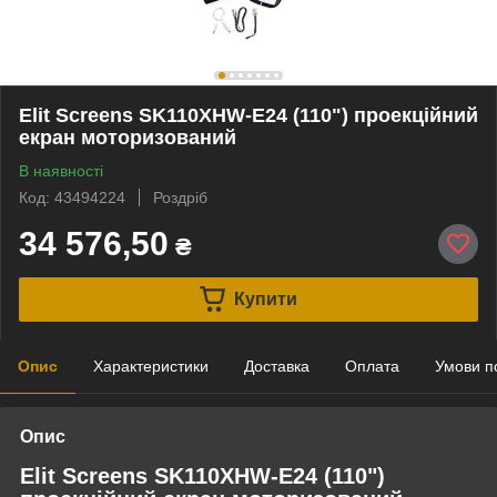
Elit Screens SK110XHW-E24 (110") проекційний
екран моторизований
В наявності
Код: 43494224
Роздріб
34 576,50
₴
Купити
Опис
Характеристики
Доставка
Оплата
Умови п
Опис
Elit Screens SK110XHW-E24 (110")