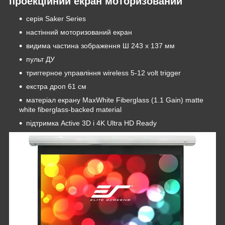
проекційний екран моторизований
серія Saker Series
настінний моторизований екран
видима частина зображення Ш 243 х 137 мм
пульт ДУ
триггерное управління wireless 5-12 volt trigger
екстра дроп 61 см
матеріал екрану MaxWhite Fiberglass (1.1 Gain) matte
white fiberglass-backed material
підтримка Active 3D і 4K Ultra HD Ready