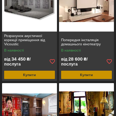
Розрахунок акустичної
корекції приміщення від
Попередня інсталяція
Vicoustic
домашнього кінотеатру
В наявності
В наявності
34 450
28 600
від
₴/
від
₴/
послуга
послуга
Купити
Купити