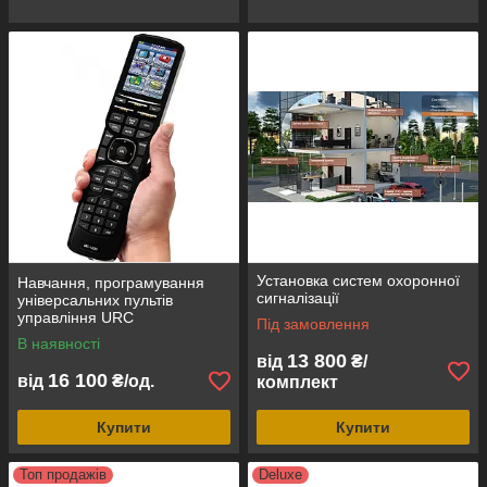
Установка систем охоронної
Навчання, програмування
сигналізації
універсальних пультів
управління URC
Під замовлення
В наявності
13 800
від
₴/
16 100
від
₴/од.
комплект
Купити
Купити
Топ продажів
Deluxe