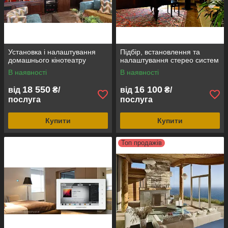
Установка і налаштування
Підбір, встановлення та
домашнього кінотеатру
налаштування стерео систем
В наявності
В наявності
18 550
16 100
від
₴/
від
₴/
послуга
послуга
Купити
Купити
Топ продажів