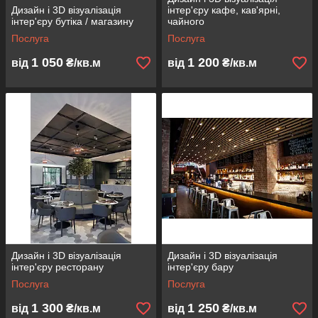
Дизайн і 3D візуалізація
інтер'єру кафе, кав'ярні,
інтер'єру бутіка / магазину
чайного
Послуга
Послуга
1 050
1 200
від
₴/кв.м
від
₴/кв.м
Дизайн і 3D візуалізація
Дизайн і 3D візуалізація
інтер'єру ресторану
інтер'єру бару
Послуга
Послуга
1 300
1 250
від
₴/кв.м
від
₴/кв.м