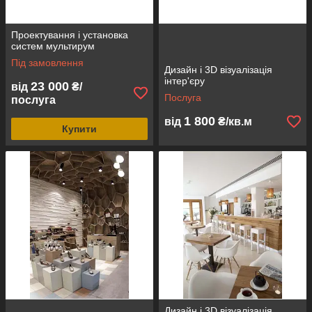
Проектування і установка
систем мультирум
Під замовлення
Дизайн і 3D візуалізація
інтер'єру
23 000
від
₴/
Послуга
послуга
1 800
від
₴/кв.м
Купити
Дизайн і 3D візуалізація