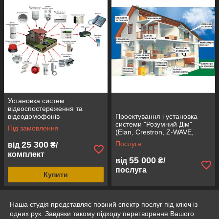
Установка систем
відеоспостереження та
відеодомофонів
Проектування і установка
системи "Розумний Дім"
Під замовлення
(Elan, Crestron, Z-WAVE,
URC)
25 300
Послуга
від
₴/
комплект
55 000
від
₴/
послуга
Купити
Наша студія представляє повний спектр послуг під ключ із
одних рук. Завдяки такому підходу перетворення Вашого