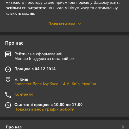
життєвого простору стане приємною подією у Вашому житті,
оскільки ви витратите на нього мінімум часу та оптимальну
кількість коштів.
Показати все
Ми розробляємо індивідуальний дизайн, проводимо
інженерно-акустичні розрахунки, виходячи з параметрів
Вашого приміщення, виконуємо всі пуско-налагоджувальні
Про нас
роботи та забезпечуємо гарантійне обслуговування.
Рейтинг не сформований
Менше 5 відгуків за останній рік
Ремонтно-будівельні послуги
Усі роботи в нашій компанії виконують лише кваліфіковані
Працює з 04.12.2014
спеціалісти. Застосування новаторських технологій та
м. Київ
сучасних будівельно-оздоблювальних матеріалів дозволяє
проспект Леся Курбаса, 14-А, Київ, Україна
створювати навіть найскладніші об'єкти точно в обумовлені в
договорах терміни.
Контакти
Сьогодні працює з 10:00 до 17:00
В наших силах створити індивідуальний дизайн і вирішити
Показати весь графік роботи
будь-які ремонтні роботи!
Про нас