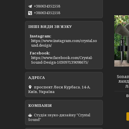
+380634352558
+380634352558
ІНШІ ВИДИ ЗВ'ЯЗКУ
Instagram
https://www.instagram.com/crystal.so
und.design/
Facebook
https://www.facebook.com/Crystal-
SONANCESR1
Sound-Design-103097139098675/
Sonan
ланд
д
проспект Леся Курбаса, 14-А,
Київ, Україна
в
Студія звуко-дизайну "Crystal
Sound"