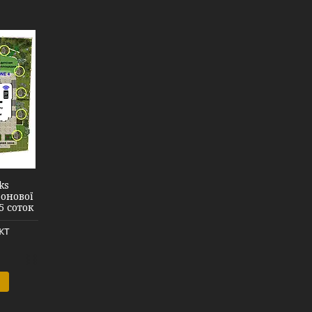
ks
онової
5 соток
кт