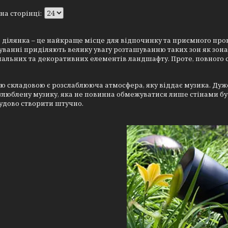
 ділянка – це найкраще місце для відпочинку та приємного провед
ванні приділяють велику увагу розташуванню таких зон як зона
альних та декоративних елементів ландшафту. Проте, повного 
 складовою є розслаблююча атмосфера, яку віддає музика. Дуж
улюблену музику, яка не повинна обмежуватися лише стінами буд
удово створити штучно.