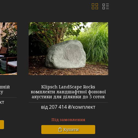
шній
Klipsch LandScape Rocks
ду
комплекти ландшафтної фонової
акустики для ділянки до 5 соток
кт
від 207 414 ₴/комплект
Під замовлення
Купити