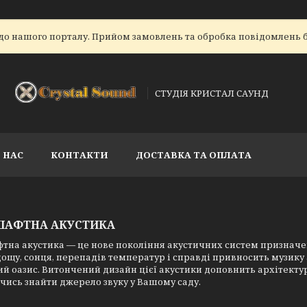
до нашого порталу. Прийом замовлень та обробка повідомлень б
СТУДІЯ КРИСТАЛ САУНД
 НАС
КОНТАКТИ
ДОСТАВКА ТА ОПЛАТА
АФТНА АКУСТИКА
на акустика — це нове покоління акустичних систем призначен
дощу, сонця, перепадів температур і справді привносить музику
й оазис. Витончений дизайн цієї акустики доповнить архітектур
ись знайти джерело звуку у Вашому саду.