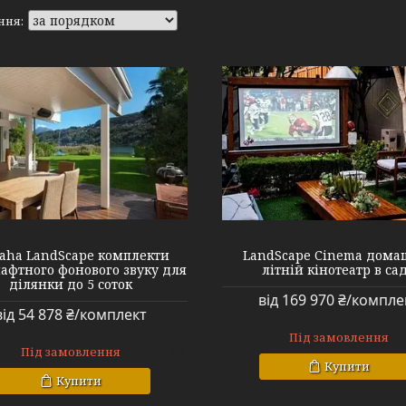
SADCINEMA
KLIPCHROCK5
aha LandScape комплекти
LandScape Cinema дома
фтного фонового звуку для
літній кінотеатр в са
ділянки до 5 соток
від 169 970 ₴/компле
від 54 878 ₴/комплект
Під замовлення
Під замовлення
Купити
Купити