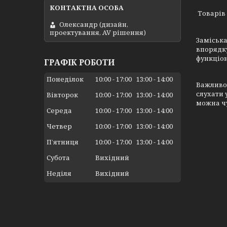
Олександр (дизайн,
проектування, AV рішення)
Заміська
впорядку
функціон
ГРАФІК РОБОТИ
Понеділок
10:00
17:00
13:00
14:00
Важливою
слухати 
Вівторок
10:00
17:00
13:00
14:00
можна ч
Середа
10:00
17:00
13:00
14:00
Четвер
10:00
17:00
13:00
14:00
Пʼятниця
10:00
17:00
13:00
14:00
Субота
Вихідний
Неділя
Вихідний