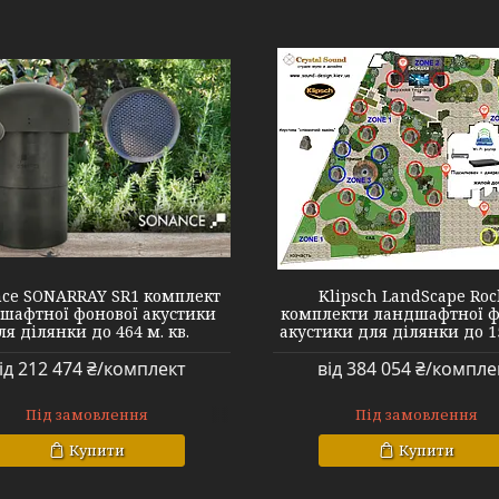
KLIPCHROCK15
ce SONARRAY SR1 комплект
Klipsch LandScape Roc
шафтної фонової акустики
комплекти ландшафтної ф
ля ділянки до 464 м. кв.
акустики для ділянки до 1
ід 212 474 ₴/комплект
від 384 054 ₴/компле
Під замовлення
Під замовлення
Купити
Купити