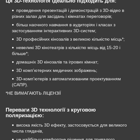
Ця 3D-технологія ідеально підходить для:
проведення презентацій і демонстрацій з 3D-відео в
різних залах для засідань і кімнатах переговорів;
більш наочного навчання в аудиторіях і класах з
застосуванням інтерактивних 3D-систем;
3D професійних кінозалів з великою кількістю місць*;
невеликі 3D кінотеатрів з кількістю місць від 15-20 і
більше*;
домашніх 3D кінозалів та ігрових кімнат;
3D комп'ютерних медичних зображень;
3D-комп'ютерів з автоматизованим проектуванням
(САПР).
*НЕ ВИМАГАЮТЬ ЛІЦЕНЗІЇ
Переваги 3D технології з круговою
поляризацією:
висока якість 3D ефекту, застосовується для великого
числа глядачів,
це найбільш комфортне рішення для тривалого