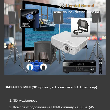
ВАРІАНТ 2 МІНІ (
3D проекція
+ акустика 3.1 + ресівер)
3D-медіаплеєр
Комплект подовжувача HDMI сигналу на 50 м. (AV