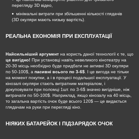
перегляду 3D відео,
мінімальні витрати при збільшенні кількості глядачів
(3D окуляри мають низьку вартість).
РЕАЛЬНА ЕКОНОМІЯ ПРИ ЕКСПЛУАТАЦІЇ
Найсильніший аргумент
на користь даної технології є те, що
це вигідно!
При установці навіть невеликого кінотеатру на
20-30 місць необхідно буде придбати не активні 3D окуляри
по 50-100$, а
пасивні всього по 3-6$
. І це вигода не тільки
на момент покупки, а і в процесі подальшої експлуатації. У
кінозалі окуляри стають витратним матеріалом, і
докуповувати при поломці 1шт. по 3-6$ значно вигідніше, ніж
витрачати по 50-100$. Наприклад, якщо кінозалу на 40 місць,
то загальна вартість очок буде всього 120$ ― це видається
глядачам на руки при перегляді кіно.
НІЯКИХ БАТАРЕЙОК І ПІДЗАРЯДОК ОЧОК