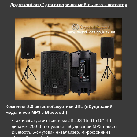
Додаткові опції для створення мобільного кінотеатру
Комплект 2.0 активної акустики JBL (вбудований
медіаплеєр MP3 з Bluetooth)
активні акустичні системи JBL JS-15 BT (15" НЧ
динамік, 200 Вт потужності, вбудований MP3-плеєр і
Bluetooth, 5-смуговий еквалайзер, мікрофонний і