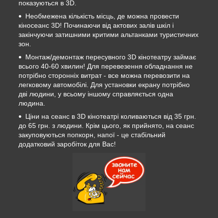
показуються в 3D.
Необмежена кількість місць, де можна провести
кіносеанс 3D! Починаючи від актових залів шкіл і
закінчуючи затишними критими альтанками туристичних
зон.
Монтаж/демонтаж пересувного 3D кінотеатру займає
всього 40-60 хвилин! Для перевезення обладнання не
потрібно сторонніх витрат - все можна перевозити на
легковому автомобілі. Для установки екрану потрібно
дві людини, у всьому іншому справляється одна
людина.
Ціни на сеанс в 3D кінотеатрі коливаються від 35 грн.
до 65 грн. з людини. Крім цього, як прийнято, на сеанс
закуповуються попкорн, напої - це стабільний
додатковий заробіток для Вас!