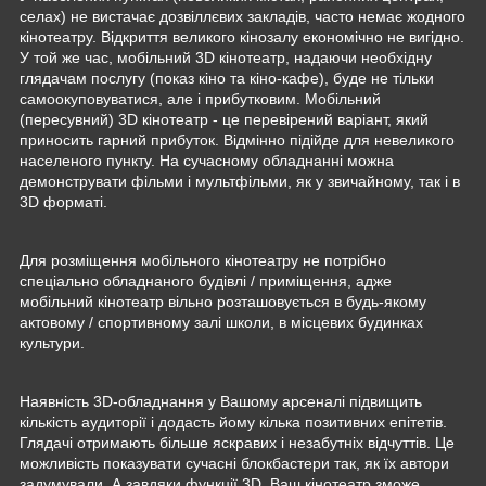
селах) не вистачає дозвіллєвих закладів, часто немає жодного
кінотеатру. Відкриття великого кінозалу економічно не вигідно.
У той же час, мобільний 3D кінотеатр, надаючи необхідну
глядачам послугу (показ кіно та кіно-кафе), буде не тільки
самоокуповуватися, але і прибутковим. Мобільний
(пересувний) 3D кінотеатр - це перевірений варіант, який
приносить гарний прибуток. Відмінно підійде для невеликого
населеного пункту. На сучасному обладнанні можна
демонструвати фільми і мультфільми, як у звичайному, так і в
3D форматі.
Для розміщення мобільного кінотеатру не потрібно
спеціально обладнаного будівлі / приміщення, адже
мобільний кінотеатр вільно розташовується в будь-якому
актовому / спортивному залі школи, в місцевих будинках
культури.
Наявність 3D-обладнання у Вашому арсеналі підвищить
кількість аудиторії і додасть йому кілька позитивних епітетів.
Глядачі отримають більше яскравих і незабутніх відчуттів. Це
можливість показувати сучасні блокбастери так, як їх автори
задумували. А завдяки функції 3D, Ваш кінотеатр зможе