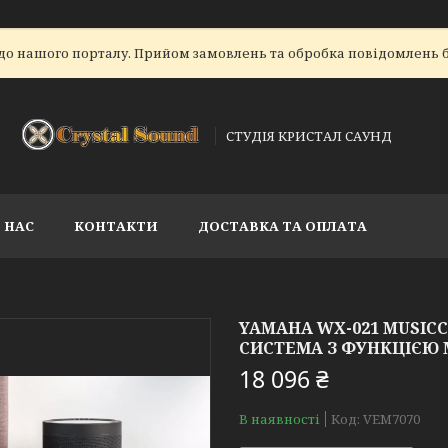
до нашого порталу. Прийом замовлень та обробка повідомлень б
СТУДІЯ КРИСТАЛ САУНД
 НАС
КОНТАКТИ
ДОСТАВКА ТА ОПЛАТА
YAMAHA WX-021 MUSIC
СИСТЕМА З ФУНКЦІЄЮ
18 096 ₴
В наявності
Код:
VEM7070