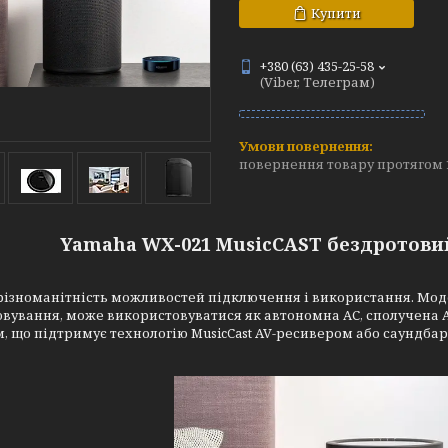
Купити
+380 (63) 435-25-58
(Viber, Телеграм)
повернення товару протягом 
Yamaha WX-021 MusicCAST бездротовий
 різноманітність можливостей підключення і використання. Мо
вування, може використовуватися як автономна АС, сполучена А
, що підтримує технологію MusicCast AV-ресивером або саундбар