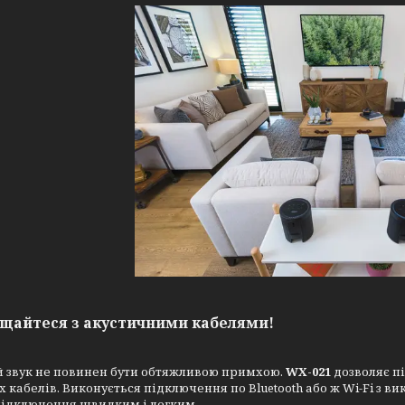
щайтеся з акустичними кабелями!
 звук не повинен бути обтяжливою примхою.
WX-021
дозволяє пі
 кабелів. Виконується підключення по Bluetooth або ж Wi-Fi з в
підключення швидким і легким.