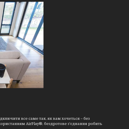
дключити все саме так, як вам хочеться – без
икористанням AirPlay®, бездротове з'єднання робить