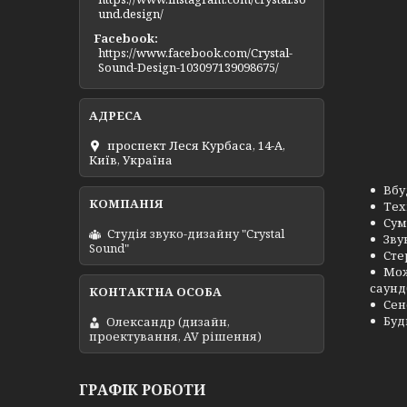
und.design/
Facebook
https://www.facebook.com/Crystal-
Sound-Design-103097139098675/
проспект Леся Курбаса, 14-А,
Київ, Україна
Вбу
Тех
Сум
Студія звуко-дизайну "Crystal
Зву
Sound"
Сте
Мож
саунд
Сен
Буд
Олександр (дизайн,
проектування, AV рішення)
ГРАФІК РОБОТИ