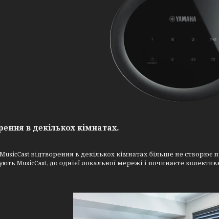
рення в декількох кімнатах.
MusicCast відтворення в декількох кімнатах більше не створює 
ють MusicCast, до однієї локальної мережі і починаєте колекти