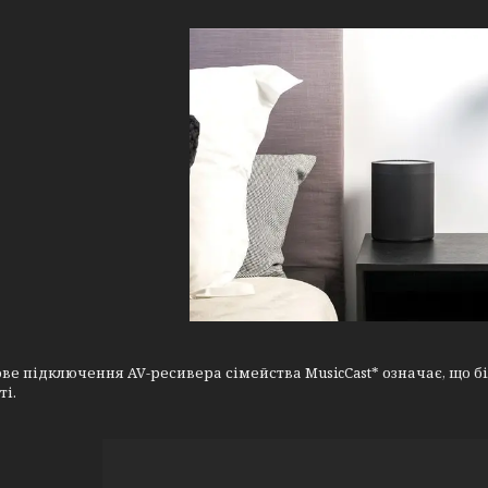
ве підключення AV-ресивера сімейства MusicCast* означає, що 
ті.