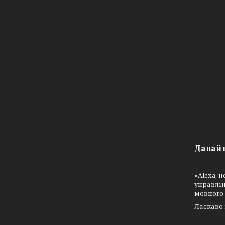
Давайт
«Alexa, н
управлін
мовного 
Ласкаво