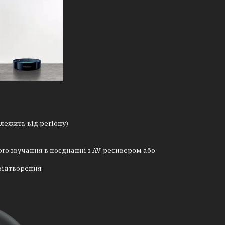
алежить від регіону)
го звучання в поєднанні з AV-ресивером або
 відтворення