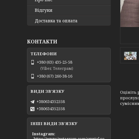
Відгуки
Доставка та оплата
КОНТАКТИ
+380 (63) 435-25-58
(Viber, Телеграм)
+380 (67) 260-38-16
Оцініть
прослухо
+380634352558
сумісним
+380634352558
ІНШІ ВИДИ ЗВ'ЯЗКУ
Instagram
https://www.instagram.com/crystal.so