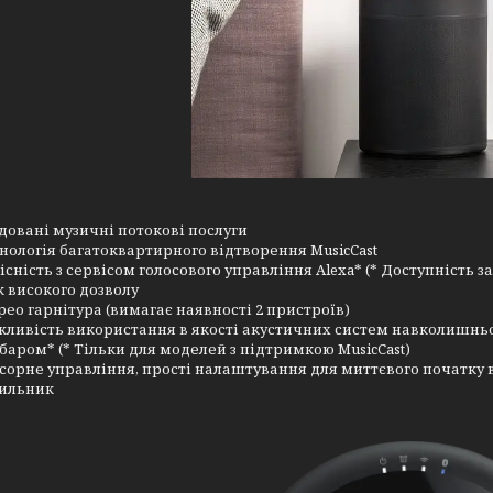
довані музичні потокові послуги
нологія багатоквартирного відтворення MusicCast
існість з сервісом голосового управління Alexa* (* Доступність з
к високого дозволу
рео гарнітура (вимагає наявності 2 пристроїв)
ливість використання в якості акустичних систем навколишньо
баром* (* Тільки для моделей з підтримкою MusicCast)
сорне управління, прості налаштування для миттєвого початку
ильник