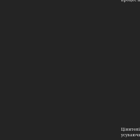
Цінителі
усуваючи