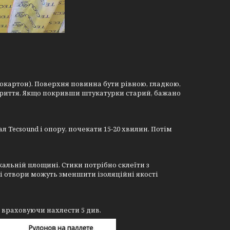
сокартон). Поверхня повинна бути рівною, гладкою,
окриття. Якщо покривши штукатурки старий, бажано
 Tecsound і опору, почекати 15-20 хвилин. Потім
кальній площині. Стики потрібно склеїти з
і отвори можуть зменшити ізоляційні якості
 враховуючи нахлести 5 див.