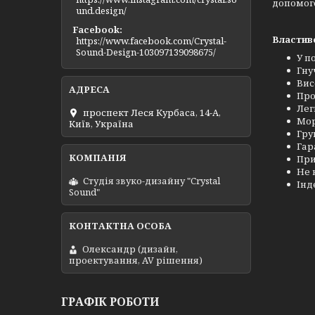
допомого
und.design/
Facebook
Властиво
https://www.facebook.com/Crystal-
Sound-Design-103097139098675/
У п
Гну
Вис
Про
Лег
проспект Леся Курбаса, 14-А,
Мор
Київ, Україна
Гру
Гар
При
Не 
Студія звуко-дизайну "Crystal
Інд
Sound"
Олександр (дизайн,
проектування, AV рішення)
ГРАФІК РОБОТИ