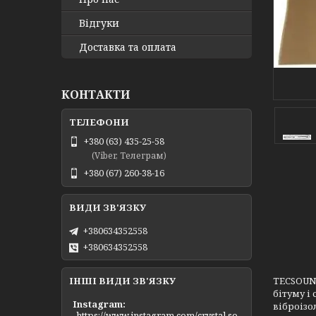
Відгуки
Доставка та оплата
КОНТАКТИ
+380 (63) 435-25-58
(Viber, Телеграм)
+380 (67) 260-38-16
+380634352558
+380634352558
TECSOUND
ІНШІ ВИДИ ЗВ'ЯЗКУ
бітуму і
Instagram
віброізо
https://www.instagram.com/crystal.so