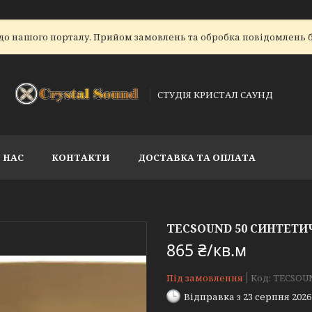
до нашого порталу. Прийом замовлень та обробка повідомлень б
СТУДІЯ КРИСТАЛ САУНД
 НАС
КОНТАКТИ
ДОСТАВКА ТА ОПЛАТА
TECSOUND 50 СИНТЕТ
865 ₴/кв.м
Під замовлення
Код:
TECSOU
Відправка з 23 серпня 2026