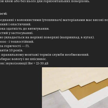
ю клею або без нього для горизонтальних поверхонь.
сті:
оєднанні з волокнистими (утеплювач) матеріалами має високі по
чкий і еластичний.
ока здатність до витягування.
стий у застосуванні.
ко укладається на нерівні поверхні (наприклад, в кутах).
озо - і теплостійкий.
па горючості — Г1.
антія 10 років.
 правильному монтажі термін служби необмежений.
вбирає вологу і не пліснявіє.
екс звукоізоляції Rw = 25-30 дБ