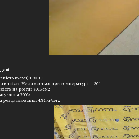
 дані:
ьність (г/см3) 1,90±0,05
стичність Не ламається при температурі — 20º
ність на розтяг 30Н/см2
ягування 300%
а роздавлювання 4,84 кг/см2