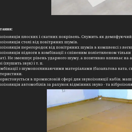
тання:
коізоляція плоских і скатних покрівель. Служить як демпфуючий
коізоляція стелі від повітряних шумів.
коізоляція перегородок від повітряних шумів в комплексі з ле
коізоляція підлоги в комбінації з спіненим поліетиленом тільки
ат). Не зменшує рівень ударного шуму, а позитивно впливає на а
і (глушить звук) і т. п.
омбінації з шумопоглинаючими матеріалами (базальтова вата, с
теристики.
ористовується в промисловій сфері для звукоізоляції кабін, маши
коізоляція автомобілів за рахунок відмінних звуко - та віброізо