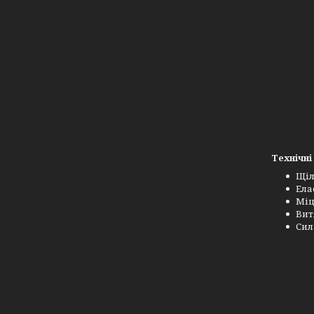
Технічні
Щіл
Ела
Міц
Вит
Сил