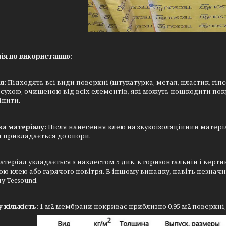
ія по використанню:
я:
Підходять всі види поверхні (штукатурка, метал, пластик, гіп
 сухою, очищеною від всіх елементів, які можуть пошкодити п
інити.
ка матеріалу:
Після нанесення клею на звукоізоляційний матеріал
 прикладається до опори.
теріал укладається з нахлестом 5 див. в горизонтальній і верти
ю клею або гарячого повітря. В іншому випадку, навіть незначн
у Tecsound.
 кількість:
1 м2 мембрани покриває приблизно 0,95 м2 поверхні,