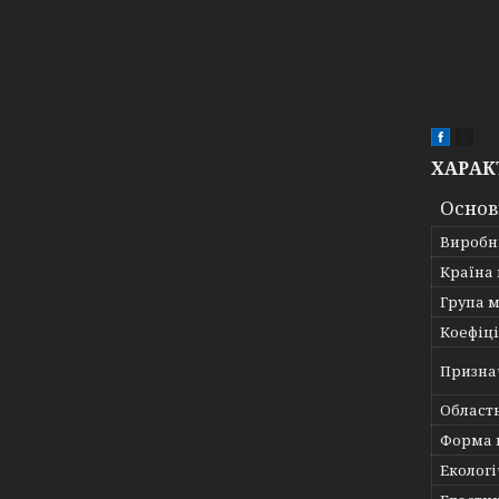
ХАРАК
Основ
Виробн
Країна
Група м
Коефіц
Призна
Область
Форма 
Еколог