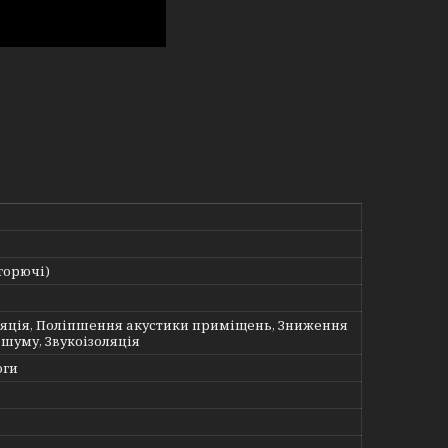
 горючі)
ляція, Поліпшення акустики приміщень, Зниження
 шуму, Звукоізоляція
оги