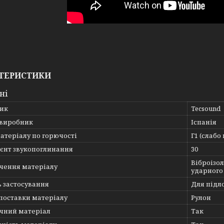
ТЕРИСТИКИ
ні
ик
Tecsound
 виробник
Іспанія
атеріалу по горючості
Г1 (слабо
ієнт звукопоглинання
30
Віброізо
чення матеріалу
ударного
 застосування
Для підл
поставки матеріалу
Рулон
ічний матеріал
Так