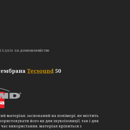
14 днів
за домовленістю
мембрана
Tecsound
50
 матеріал, заснований на полімері, не містить
ористовувати його як для звукоізоляції, так і для
д час використання, матеріал кріпиться з