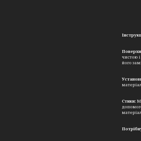
Інструкц
Поверхн
чистою і
його зам
Установ
матеріал
Стики:
Ма
допомого
матеріал
Потрібну