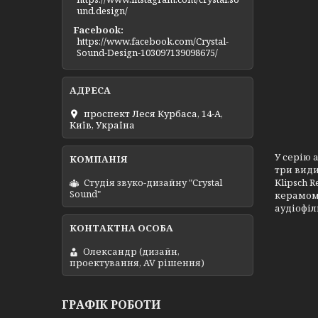
und.design/
Facebook
https://www.facebook.com/Crystal-
Sound-Design-103097139098675/
проспект Леся Курбаса, 14-А,
Київ, Україна
У серію 
три види
Студія звуко-дизайну "Crystal
Klipsch 
Sound"
керамоме
аудіофіл
Олександр (дизайн,
проектування, AV рішення)
ГРАФІК РОБОТИ