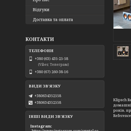
Відгуки
Доставка та оплата
КОНТАКТИ
+380 (63) 435-25-58
(Viber, Телеграм)
+380 (67) 260-38-16
+380634352558
Klipsch 
+380634352558
домашніх
років, п
Referenc
ІНШІ ВИДИ ЗВ'ЯЗКУ
Instagram
https://www.instagram.com/crystal.so