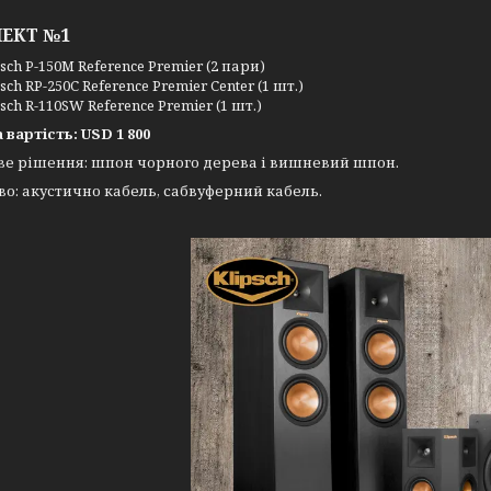
ЕКТ №1
psch P-150M Reference Premier (2 пари)
sch RP-250C Reference Premier Center (1 шт.)
sch R-110SW Reference Premier (1 шт.)
 вартість: USD 1 800
ве рішення: шпон чорного дерева і вишневий шпон.
о: акустично кабель, сабвуферний кабель.