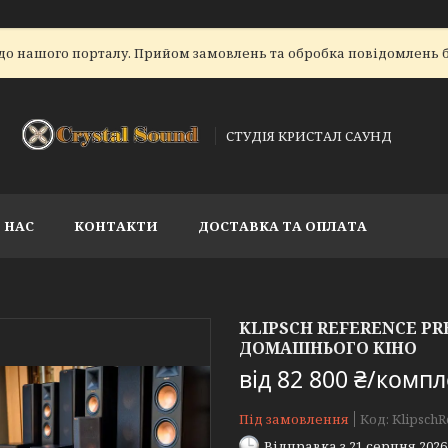
до нашого порталу. Прийом замовлень та обробка повідомлень б
СТУДІЯ КРИСТАЛ САУНД
 НАС
КОНТАКТИ
ДОСТАВКА ТА ОПЛАТА
KLIPSCH REFERENCE P
ДОМАШНЬОГО КІНО
від
82 800 ₴/компл
Під замовлення
Код:
Klipsch
Відправка з 21 серпня 2026