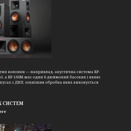
 і тип колонки — наприклад, акустична система RP-
, а RP-160M має один 6-дюймовий басовик і являє
рпусах з ДВП, зовнішня обробка яких виконується
Х СИСТЕМ
ere