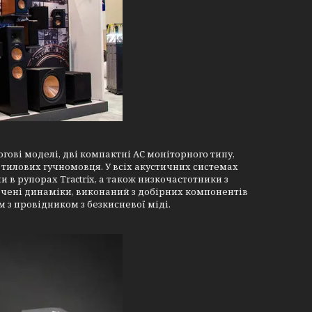
логові моделі, дві компактні АС моніторного типу,
 тилових гучномовця. У всіх акустичних системах
и в рупорах Tractrix, а також низкочастотники з
чені динаміки, виконаний з добірних компонентів
 з провідником з безкисневої міді.