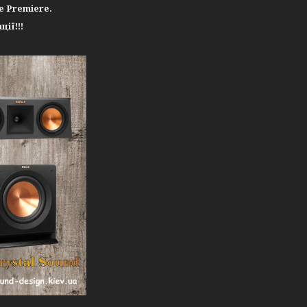
ce Premiere
.
ії!!!