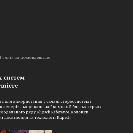
14 днів
за домовленістю
х систем
emiere
ена для використання у складі стереосистем і
у інженерів американської компанії близько трьох
одельного ряду Klipsch Reference. Колонки
і досягнення та технології Klipsch.