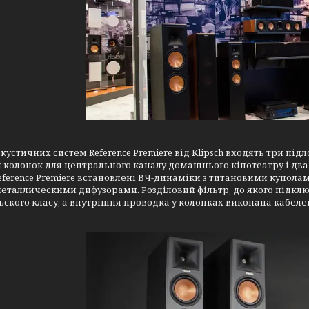
акустичних систем Reference Premiere від Klipsch входять три під
 колонок для центрального каналу домашнього кінотеатру і два
Reference Premiere встановлені ВЧ-динаміки з титановими куполам
таллическими дифузорами. Розділовий фільтр, до якого підклю
ьского класу, а внутрішня проводка у колонках виконана кабелем