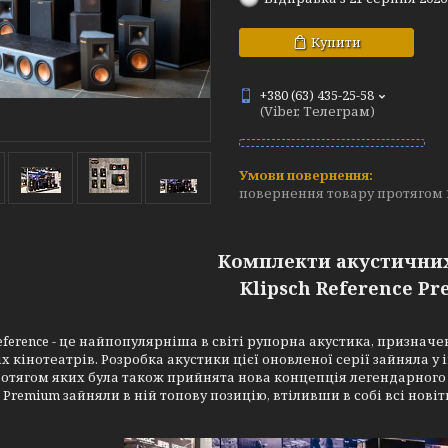
Купити
+380 (63) 435-25-58
(Viber, Телеграм)
повернення товару протягом 
Комплекти акустични
Klipsch Reference Pr
Reference - це найпопулярніша в світі рупорна акустика, признач
 кінотеатрів. Розробка акустики цієї оновленої серії зайняла 
ротягом яких була також прийнята нова концепція легендарного м
e Premium зайняли в ній топову позицію, втіливши в собі всі новітн