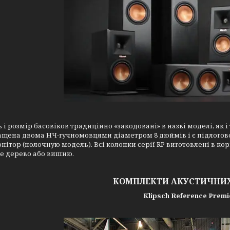
ь і розмір басовіков традиційно «закодовані» в назві моделі, як
ащена двома НЧ-гучномовцями діаметром 8 дюймів і є підлогової
нітор (полочную модель). Всі колонки серії RP виготовлені в ко
е дерево або вишню.
КОМПЛЕКТИ АКУСТИЧНИ
Klipsch Reference Premi