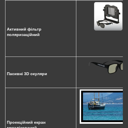
Активний фільтр
поляризаційний
Пасивні 3D окуляри
Проекційний екран
металізований