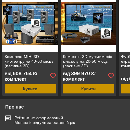
Комплект МІНІ 3D
Комплект 3D мультимедіа
Футб
кінотеатру на 40-60 місць
кінозалу на 20-50 місць
екра
(пасивне 3D)
(пасивне 3D)
комп
рест
608 764
399 970
від
₴/
від
₴/
від
комплект
комплект
Купити
Купити
Про нас
Рейтинг не сформований
Менше 5 відгуків за останній рік