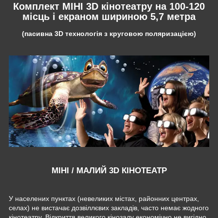
Комплект МІНІ 3D кінотеатру на 100-120
місць і екраном шириною 5,7 метра
(пасивна 3D технологія з круговою поляризацією)
МІНІ / МАЛИЙ 3D КІНОТЕАТР
У населених пунктах (невеликих містах, районних центрах,
селах) не вистачає дозвіллєвих закладів, часто немає жодного
кінотеатру. Відкриття великого кінозалу економічно не вигідно.