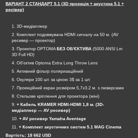
ВАРІАНТ 2 СТАНДАРТ 5.1 (
3D проекція
+ акустика 5.1 +
ресівер)
3D-медіаплеєр
Комплект подовжувача HDMI сигналу на 50 м. (AV
ресивер ― проектор)
Проектор OPTOMA
БЕЗ ОБ'ЄКТИВА
(5000 ANSI Lm
3D Full HD)
Об'єктив Optoma Extra Long Throw Lens
Активний фільтр поляризаційний
Окуляри 100 шт. за ціною 3$ за 1 шт.
Проекційний екран розміром 5,7х3,2 м. з люверсами
Стельове кріплення для проектора (міні)
+ Кабель KRAMER HDMI-HDMI 1,8 м. (3D-
медіаплеєр ― AV ресивер)
+ AV ресивер Yamaha Aventage
+ Комплект акустичних систем 5.1 MAG Cinema
Вартість: 18 662 USD