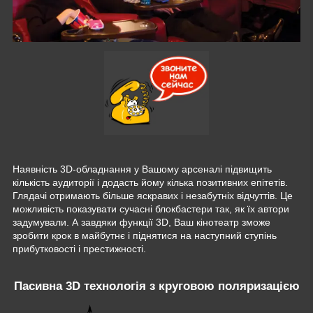
Наявність 3D-обладнання у Вашому арсеналі підвищить
кількість аудиторії і додасть йому кілька позитивних епітетів.
Глядачі отримають більше яскравих і незабутніх відчуттів. Це
можливість показувати сучасні блокбастери так, як їх автори
задумували. А завдяки функції 3D, Ваш кінотеатр зможе
зробити крок в майбутнє і піднятися на наступний ступінь
прибутковості і престижності.
Пасивна 3D технологія з круговою поляризацією