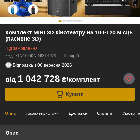
Комплект МІНІ 3D кінотеатру на 100-120 місць
(пасивне 3D)
Під замовлення
Код: KINO100NINI3DPAS
Роздріб
Відправка з
06 вересня 2026
1 042 728
від
₴/комплект
Купити
Опис
Характеристики
Доставка
Оплата
Умови п
Опис