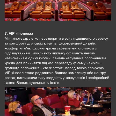
7. VIP кінопоказ
Міні кінотеатр легко перетворити в зону підвищеного сервісу
та комфорту для своїх клієнтів. Ексклюзивний дизайн,
комфортні м'які шкіряні крісла забезпечені столиком з
підсвічуванням, можливість виклику офіціанта легким
натисненням однієї кнопки, панель керування положенням
крісла для прийняття під час перегляду фільму найбільш
зручного положення - хто ж встоїть перед такою спокусою.
VIP кінозал стане родзинкою Вашого комплексу або центру
розваг, викликаючи тиху заздрість у конкурентів і непідробний
захват Ваших щасливих клієнтів.