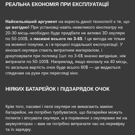
РЕАЛЬНА ЕКОНОМІЯ ПРИ ЕКСПЛУАТАЦІЇ
Найсильніший аргумент
на користь даної технології є те, що
це вигідно!
При установці навіть невеликого кінотеатру на
20-30 місць необхідно буде придбати не активні 3D окуляри
по 50-100$, а
пасивні всього по 3-6$
. І це вигода не тільки
на момент покупки, а і в процесі подальшої експлуатації. У
кінозалі окуляри стають витратним матеріалом, і
докуповувати при поломці 1шт. по 3-6$ значно вигідніше, ніж
витрачати по 50-100$. Наприклад, якщо кінозалу на 40 місць,
то загальна вартість очок буде всього 80$ ― це видається
глядачам на руки при перегляді кіно.
НІЯКИХ БАТАРЕЙОК І ПІДЗАРЯДОК ОЧОК
Крім того, пасивні і легкі окуляри не вимагають заміни
батарейок, не потрібно турбуватися, що батарейки можуть
потекти і зіпсувати окуляри, а в порівнянні з окулярами які на
акумуляторах – вам не потрібно витрачати час на перевірку
та їх зарядку.