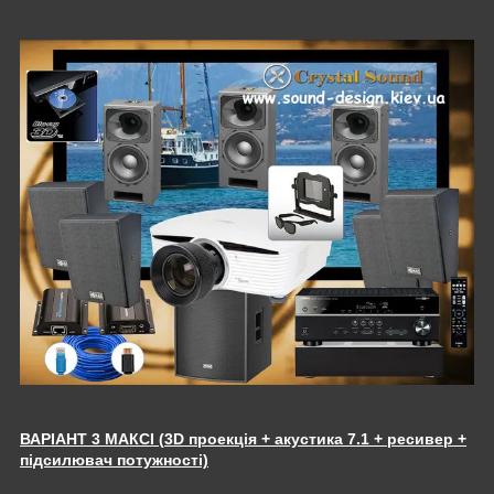
ВАРІАНТ 3 МАКСІ (
3D проекція
+ акустика 7.1 + ресивер +
підсилювач потужності)