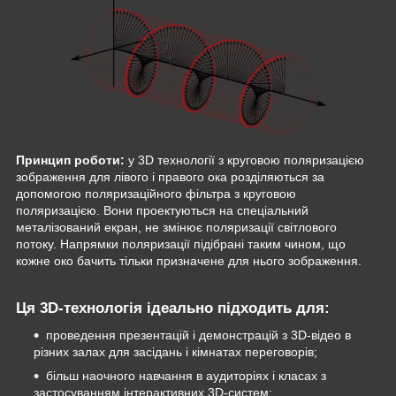
Принцип роботи:
у 3D технології з круговою поляризацією
зображення для лівого і правого ока розділяються за
допомогою поляризаційного фільтра з круговою
поляризацією. Вони проектуються на спеціальний
металізований екран, не змінює поляризації світлового
потоку. Напрямки поляризації підібрані таким чином, що
кожне око бачить тільки призначене для нього зображення.
Ця 3D-технологія ідеально підходить для:
проведення презентацій і демонстрацій з 3D-відео в
різних залах для засідань і кімнатах переговорів;
більш наочного навчання в аудиторіях і класах з
застосуванням інтерактивних 3D-систем;