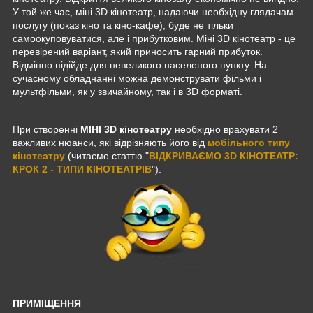
У той же час, міні 3D кінотеатр, надаючи необхідну глядачам
послугу (показ кіно та кіно-кафе), буде не тільки
самоокуповуватися, але і прибутковим. Міні 3D кінотеатр - це
перевірений варіант, який приносить гарний прибуток.
Відмінно підійде для невеликого населеного пункту. На
сучасному обладнанні можна демонструвати фільми і
мультфільми, як у звичайному, так і в 3D форматі.
При створенні
МІНІ 3D кінотеатру
необхідно врахувати 2
важливих нюанси, які відрізняють його від
мобільного типу
кінотеатру
(читаємо статтю "
ВІДКРИВАЄМО 3D КІНОТЕАТР:
КРОК 2 - ТИПИ КІНОТЕАТРІВ
"):
ПРИМІЩЕННЯ