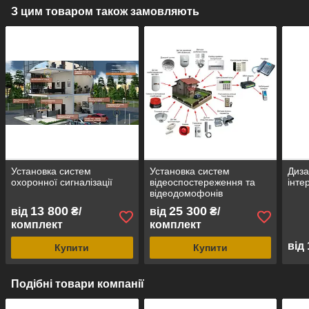
З цим товаром також замовляють
Установка систем
Установка систем
Диза
охоронної сигналізації
відеоспостереження та
інте
відеодомофонів
13 800
25 300
від
₴/
від
₴/
комплект
комплект
від
Купити
Купити
Подібні товари компанії