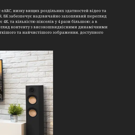
eARC, низку вищих роздільних здатностей відео та
R. 8K забезпечує надзвичайно захопливий перегляд
4K, та кількістю пікселів у 4 рази більшою; а в
ерегляд контенту з високошвидкісними динамічними
чіткішого та найчистішого зображення, доступного