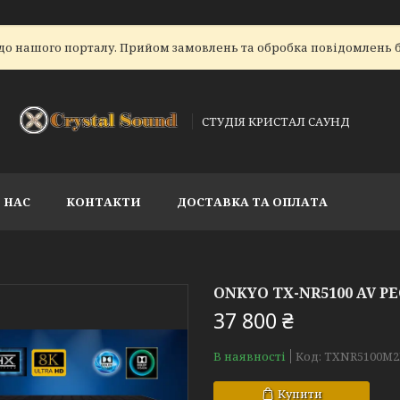
до нашого порталу. Прийом замовлень та обробка повідомлень б
СТУДІЯ КРИСТАЛ САУНД
 НАС
КОНТАКТИ
ДОСТАВКА ТА ОПЛАТА
ONKYO TX-NR5100 AV РЕ
37 800 ₴
В наявності
Код:
TXNR5100M
Купити