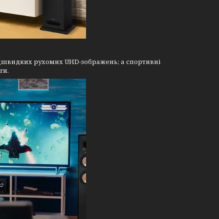
 надшвидких рухомих UHD-зображень; а спортивні
ги.