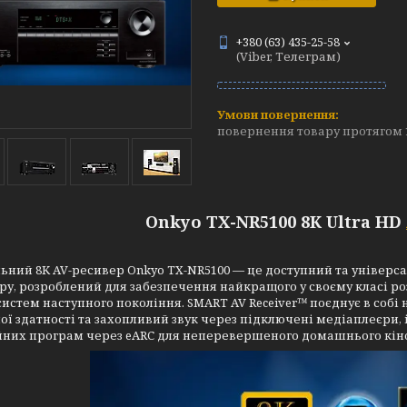
+380 (63) 435-25-58
(Viber, Телеграм)
повернення товару протягом 
Onkyo TX-NR5100 8К Ultra HD
льний 8K AV-ресивер Onkyo TX-NR5100 — це доступний та уніве
ру, розроблений для забезпечення найкращого у своєму класі ро
систем наступного покоління. SMART AV Receiver™ поєднує в собі н
ої здатності та захопливий звук через підключені медіаплеєри, і
йних програм через eARC для неперевершеного домашнього кін