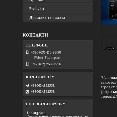
Відгуки
Доставка та оплата
КОНТАКТИ
+380 (63) 435-25-58
(Viber, Телеграм)
+380 (67) 260-38-16
7.2-кана
кінотеат
+380634352558
ігрових 
+380634352558
роздільн
телевізі
ІНШІ ВИДИ ЗВ'ЯЗКУ
Instagram
https://www.instagram.com/crystal.so