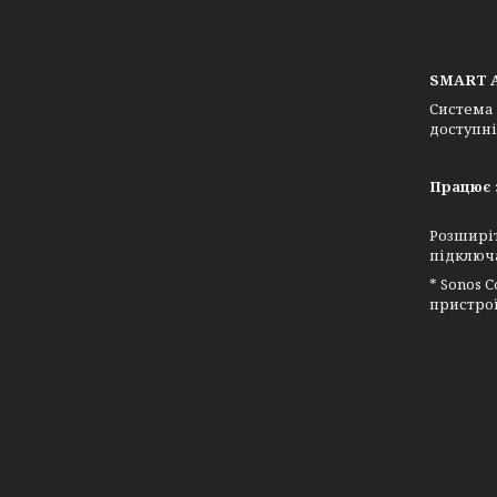
SMART A
Система 
доступні
Працює 
Розширіт
підключа
* Sonos 
пристрої