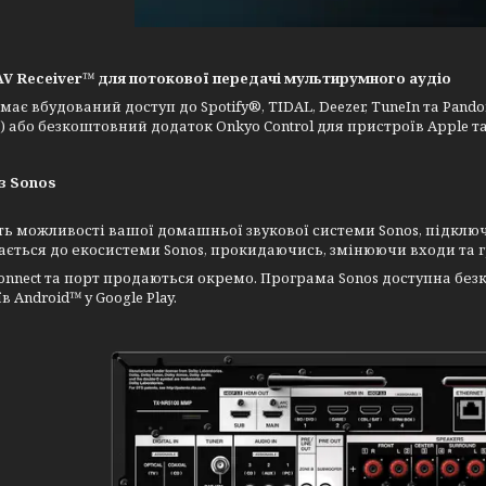
V Receiver™ для потокової передачі мультирумного аудіо
має вбудований доступ до Spotify®, TIDAL, Deezer, TuneIn та Pan
) або безкоштовний додаток Onkyo Control для пристроїв Apple т
з Sonos
ь можливості вашої домашньої звукової системи Sonos, підключи
ється до екосистеми Sonos, прокидаючись, змінюючи входи та гр
Connect та порт продаються окремо. Програма Sonos доступна безко
в Android™ у Google Play.