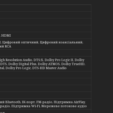
, HDMI
I, Цифровий оптичний, Цифровий коаксіальний,
ий RCA
h Resolution Audio, DTS:X, Dolby Pro Logic II, Dolby
, DTS, Dolby Digital Plus, Dolby ATMOS, Dolby TrueHD,
tal, Dolby Pro Logic, DTS-HD Master Audio
й Bluetooth, ІК-порт, FM-радіо, Підтримка AirPlay,
радіо, Підтримка Wi-Fi, Мережеве потокове аудіо
нал