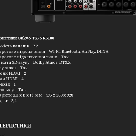
ристики Onkyo TX-NR5100
ькість каналів 7.2
дротове підключення WI-FI, Bluetooth, AirPlay, DLNA
дротове підключення тилів Так
мати 3D-звуку Dolby Atmos, DTS:X
by Atmos Так
оди HDMI 2
ди HDMI 4
-вхід 1
no-вхід Так
арити (Ш х В х Г), мм 435 x 160 x 328
а, кг 8,4
ТЕРИСТИКИ