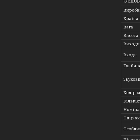
Основ
Виробн
Країна
Вага
Висота
Виходи
Входи
Глибин
Звуков
Колір к
Кількіс
Номіна
Опір а
Особли
Пікова 