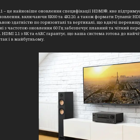
1 – це найновіше оновлення специфікації HDMI®, яке підтримує 
новлення, включаючи 8K60 та 4K120, а також формати Dynamic HD
льною здатністю по горизонталі та вертикалі, що вдвічі перевищує 
і з частотою оновлення 60 Гц забезпечує плавний та чіткий п
 HDMI 2.1 з 8K та eARC гарантує, що ваша система готова до най
 так і в майбутньому.