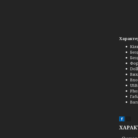
Характе
Кіл
Без
Без
Фор
Dol
Вих
Вхо
USB
Pho
Габ
Ваг
ХАРАК