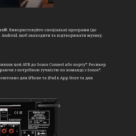
dora®. Використовуйте спеціальні програми (де
а Android, щоб знаходити та відтворювати музику.
вши цей AVR до Sonos Connect або порту*. Ресивер
аючи з потрібною гучністю по команді з Sonos*.
штовно для iPhone та iPad в App Store та для