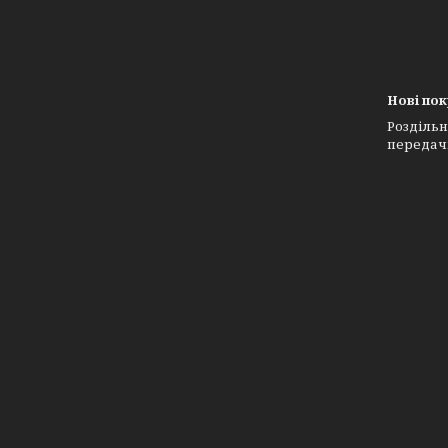
Нові по
Роздільн
передачі