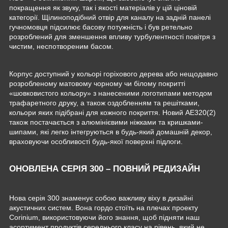
покращення як звуку, так і якості матеріалів у цій ціновій
категорії. Щілиноподібний отвір для каналу на задній панелі
гучномовця підсилює басову потужність і був ретельно
розроблений для зменшення впливу турбулентності повітря з
чистим, неспотвореним басом.
Корпус доступний у кольорі горіхового дерева або нещодавно
розробленому матовому чорному чи білому покритті
«шовковистого кольору» з нанесеними логотипами методом
трафаретного друку, а також оздобленням та решітками,
кольори яких підібрані для кожного покриття. Новий AE320(2)
також постачається з алюмінієвими ніжками та кришками-
шипами, які легко інтегруються в будь-який домашній декор,
враховуючи особливості будь-якої поверхні підлоги.
ОНОВЛЕНА СЕРІЯ 300 – ПОВНИЙ РЕДИЗАЙН
Нова серія 300 знаменує собою важливу віху в дизайні
акустичних систем. Вона гордо стоїть на плечах проекту
Corinium, використовуючи його знання, щоб підняти наш
асортимент продуктів середнього класу на рівень, який не