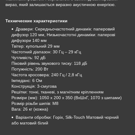
вираз, який залишається виразно акустичною енергією.
Технические характеристики
Дравери: Середньочастотний динамік: паперовий
дифузор 120 мм, Низькочастотні динаміки: паперові
дифузори 140 мм
Твітер: купольний 29 мм
Частотний діапазон: 30 Гц – 29 кГц
Чутливість: 92 дБ
Піковий рівень звукового тиску: 118 дБ
Потужність: 200 Вт
Частота кросовера: 240 Гц / 2,8 кГц
Імпеданс: 6 Ом
Конструкція: 3-смугова
Решітки: тонкі, тканеві, з магнітним кріпленням
Розміри (мм): 1050 x 200 x 350 (ВxШxГ, 1070 з шипами)
Розмір різьби шипів: M8
Вага: 26 кг (кожна)
Варіанти обробки: Горіх, Silk-Touch Матовий чорний
або матовий білий