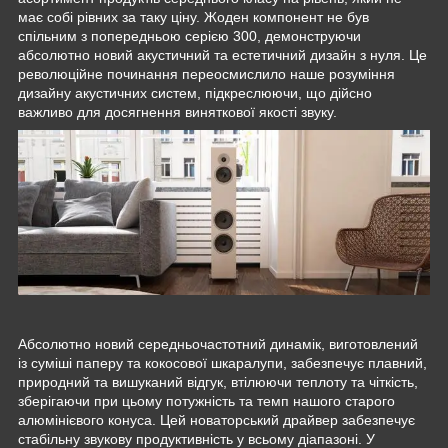
має собі рівних за таку ціну. Жоден компонент не був
спільним з попередньою серією 300, демонструючи
абсолютно новий акустичний та естетичний дизайн з нуля. Це
революційне починання переосмислило наше розуміння
дизайну акустичних систем, підкреслюючи, що дійсно
важливо для досягнення виняткової якості звуку.
Абсолютно новий середньочастотний динамік, виготовлений
із суміші паперу та кокосової шкаралупи, забезпечує плавний,
природний та вишуканий відгук, втілюючи теплоту та чіткість,
зберігаючи при цьому потужність та темп нашого старого
алюмінієвого конуса. Цей новаторський драйвер забезпечує
стабільну звукову продуктивність у всьому діапазоні. У