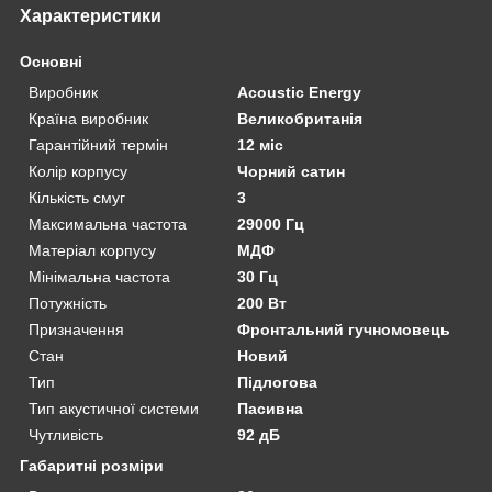
Характеристики
Основні
Виробник
Acoustic Energy
Країна виробник
Великобританія
Гарантійний термін
12 міс
Колір корпусу
Чорний сатин
Кількість смуг
3
Максимальна частота
29000 Гц
Матеріал корпусу
МДФ
Мінімальна частота
30 Гц
Потужність
200 Вт
Призначення
Фронтальний гучномовець
Стан
Новий
Тип
Підлогова
Тип акустичної системи
Пасивна
Чутливість
92 дБ
Габаритні розміри