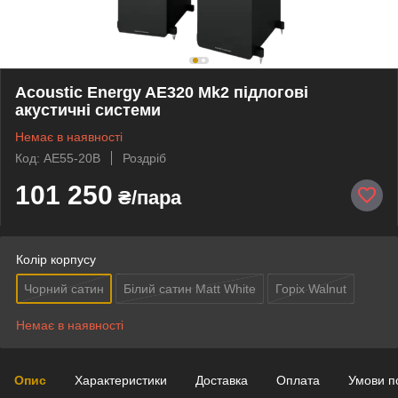
Acoustic Energy AE320 Mk2 підлогові
акустичні системи
Немає в наявності
Код: AE55-20B
Роздріб
101 250
₴/пара
Колір корпусу
Чорний сатин
Білий сатин Matt White
Горіх Walnut
Немає в наявності
Опис
Характеристики
Доставка
Оплата
Умови п