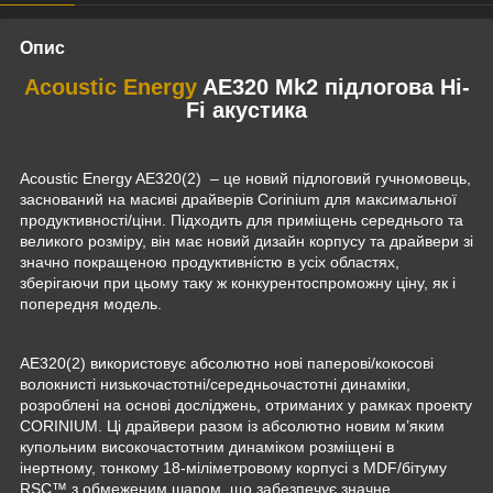
Опис
Acoustic Energy
AE320 Mk2 підлогова Hi-
Fi акустика
Acoustic Energy AE320(2) – це новий підлоговий гучномовець,
заснований на масиві драйверів Corinium для максимальної
продуктивності/ціни. Підходить для приміщень середнього та
великого розміру, він має новий дизайн корпусу та драйвери зі
значно покращеною продуктивністю в усіх областях,
зберігаючи при цьому таку ж конкурентоспроможну ціну, як і
попередня модель.
AE320(2) використовує абсолютно нові паперові/кокосові
волокнисті низькочастотні/середньочастотні динаміки,
розроблені на основі досліджень, отриманих у рамках проекту
CORINIUM. Ці драйвери разом із абсолютно новим м’яким
купольним високочастотним динаміком розміщені в
інертному, тонкому 18-міліметровому корпусі з MDF/бітуму
RSC™ з обмеженим шаром, що забезпечує значне