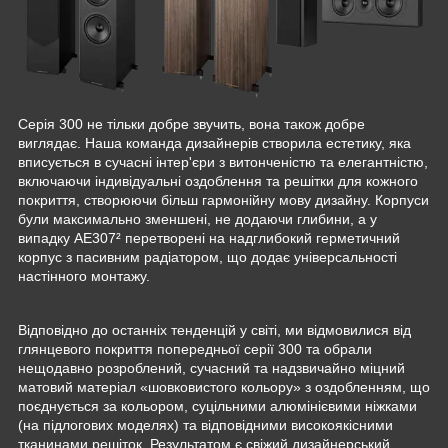
Серія 300 не тільки добре звучить, вона також добре
виглядає. Наша команда дизайнерів створила естетику, яка
вписується в сучасні інтер'єри з витонченістю та елегантністю,
включаючи індивідуальні оздоблення та решітки для кожного
покриття, створюючи більш гармонійну мову дизайну. Корпуси
були максимально зменшені, не додаючи глибини, а у
випадку AE307² перетворені на надглибокий герметичний
корпус з пасивним радіатором, що додає універсальності
настінного монтажу.
Відповідно до останніх тенденцій у світі, ми відмовилися від
глянцевого покриття попередньої серії 300 та обрали
нещодавно розроблений, сучасний та надзвичайно міцний
матовий матеріал «шовковистого кольору» з оздобленням, що
поєднується за кольором, суцільними алюмінієвими ніжками
(на підлогових моделях) та відповідними високоякісними
тканинами решіток. Результатом є свіжий дизайнерський