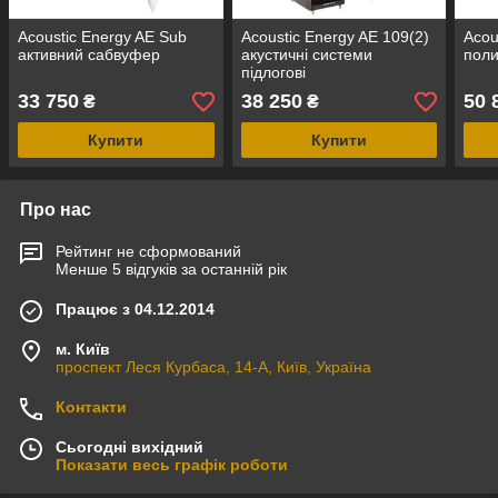
Acoustic Energy AE Sub
Acoustic Energy AE 109(2)
Acou
активний сабвуфер
акустичні системи
поли
підлогові
33 750
38 250
50 
₴
₴
Купити
Купити
Про нас
Рейтинг не сформований
Менше 5 відгуків за останній рік
Працює з 04.12.2014
м. Київ
проспект Леся Курбаса, 14-А, Київ, Україна
Контакти
Сьогодні вихідний
Показати весь графік роботи