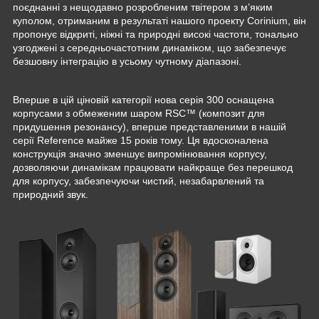
поєднанні з нещодавно розробленим твітером з м’яким
куполом, отриманим в результаті нашого проекту Corinium, він
пропонує відкриті, ніжні та природні високі частоти, тонально
узгоджені з середньочастотним динаміком, що забезпечує
безшовну інтеграцію в усьому чутному діапазоні.
Вперше в цій ціновій категорії нова серія 300 оснащена
корпусами з обмеженим шаром RSC™ (композит для
придушення резонансу), вперше представленими в нашій
серії Reference майже 15 років тому. Ця вдосконалена
конструкція значно зменшує випромінювання корпусу,
дозволяючи динамікам працювати найкраще без перешкод
для корпусу, забезпечуючи чистий, незабарвлений та
природний звук.