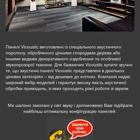
Панелі Vicoustic виготовлені із спеціального акустичного
поролону, обробленого цінними спородами дерева або
іншими видами декоративного оздоблення та особливої
звукопрозорої тканини. Для бажаючих Vicoustic купити зручно
те, що акустичні панелі Vicoustic представлені в декількох
цінових категоріях – від дешевих до елітних. Компанія надає
широкий вибір моделей і гарантує високу якість акустичної
обробки приміщень, в яких проходять різні роботи зі звуком.
Ми шалено закохані у світ звуку і допоможемо Вам підібрати
найбільш оптимальну конфігурацію панелей.