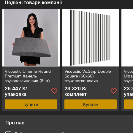
Подібні товари компанії
Vicoustic Cinema Round
Vicoustic VicStrip Double
Vico
Premium панель
Square (60x60)
Ultr
звукопоглинаюча (8шт)
звукопоглинаюча
звук
і відбиваюча панель (8шт)
26 447
23 320
23 
₴/
₴/
упаковка
комплект
упа
Купити
Купити
Про нас