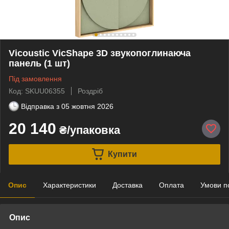
Vicoustic VicShape 3D звукопоглинаюча
панель (1 шт)
Під замовлення
Код: SKUU06355
Роздріб
Відправка з
05 жовтня 2026
20 140
₴/упаковка
Купити
Опис
Характеристики
Доставка
Оплата
Умови п
Опис