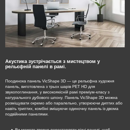
Акустика зустрічається з мистецтвом у
рельєфній панелі в рамі.
Поодинока панель VicShape 3D — це рельєфна художня
панель, виготовлена ​​з трьох шарів PET HD для
звукопоглинання, у високоякісній рамі преміум-класу з
натурального дубового шпону. Панель VicShape 3D можна
розміщувати окремо або паралельно, утворюючи диптих або
навіть триптих, комбіні змішуючи одиночну панель із двома
подвійними панелями.
Ви можете творчо переставляти різні панелі, щоб