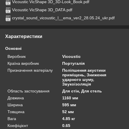
Vicoustic VicShape 3D_3D-Look_Book.pdf
Vicoustic VicShape 3D_DATA.pdf
crystal_sound_vicoustic_l__ema_ver2_28.05.24_ukr.pdf
Характеристики
Основні
Виробник
Vicoustic
Країна виробник
Португалія
Призначення матеріалу
Поліпшення акустики
приміщень, Зниження
ударного шуму,
Звукоізоляція
Область застосування
Для стін, Для стель
Довжина
1160 мм
Ширина
595 мм
Товщина
52 мм
Вага
4.85 кг
Коефіцієнт
0.65