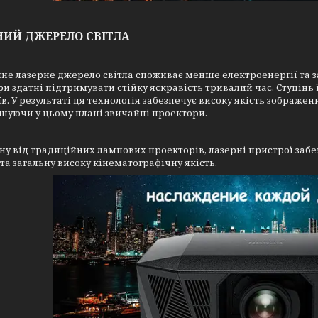
НИЙ ДЖЕРЕЛО СВІТЛА
не лазерне джерело світла споживає менше електроенергії та за
и здатні підтримувати стійку яскравість тривалий час. Ступінь 
в. У результаті ця технологія забезпечує високу якість зображе
шуючи у цьому плані звичайні проектори.
ну від традиційних лампових проекторів, лазерні пристрої забе
та загальну високу кінематографічну якість.