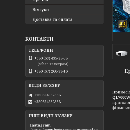
Відгуки
Доставка та оплата
КОНТАКТИ
+380 (63) 435-25-58
(Viber, Телеграм)
E
+380 (67) 260-38-16
Принесіт
+380634352558
QL7000
+380634352558
приголом
фірмовою
ІНШІ ВИДИ ЗВ'ЯЗКУ
Instagram
https://www.instagram.com/crystal.so