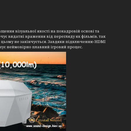
щення візуальної якості на покадровій основі та
чує видатні враження від перегляду як фільмів, так
а цьому не закінчується. Завдяки підключенню HDMI
понує неймовірно плавний ігровий процес.