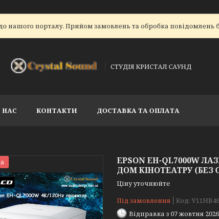
до нашого порталу. Прийом замовлень та обробка повідомлень б
СТУДІЯ КРИСТАЛ САУНД
 НАС
КОНТАКТИ
ДОСТАВКА ТА ОПЛАТА
EPSON EH-QL7000W ЛАЗ
а
ДОМ КІНОТЕАТРУ (БЕЗ 
Ціну уточнюйте
Під замовлення
Код:
V11HB46
Відправка з 07 жовтня 2026