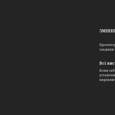
ЗМІНН
Проектор
завдяки 
Всі ви
Вони заб
установк
вирівню