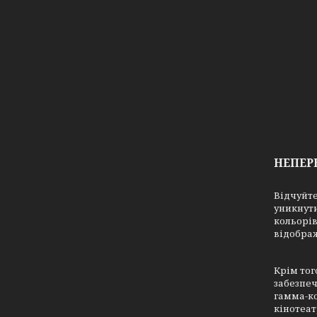
НЕПЕР
Відчуйте
уникнути
кольорів
відображ
Крім тог
забезпеч
гамма-к
кінотеат