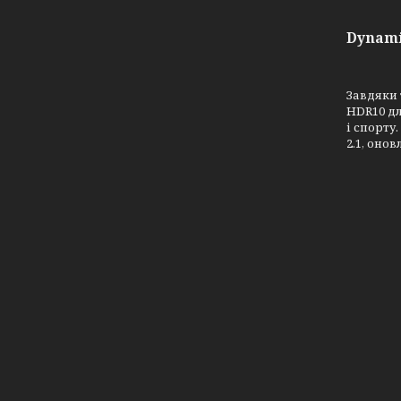
Dynami
Завдяки
HDR10 дл
і спорту
2.1, оно