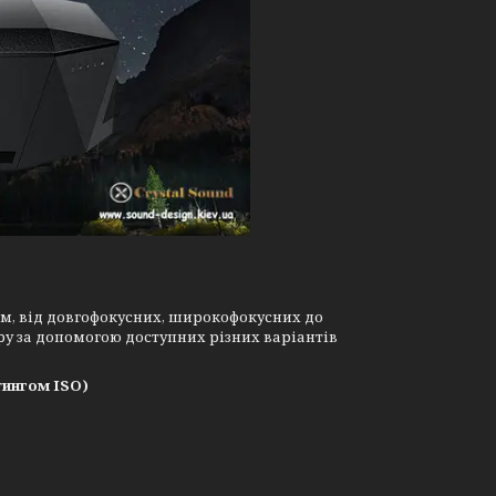
ам, від довгофокусних, широкофокусних до
у за допомогою доступних різних варіантів
тингом ISO)