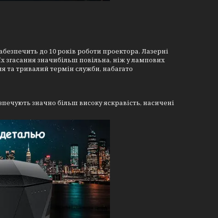
безпечить до 10 років роботи проектора. Лазерні
їх згасання значибільш повільна, ніж у лампових
ння та тривалий термін служби, набагато
зпечують значно більш високу яскравість, насичені