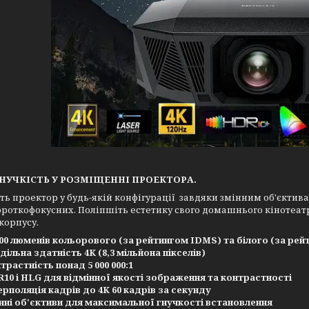
ГНУЧКІСТЬ У РОЗМІЩЕННІ ПРОЕКТОРА.
ть проектор у будь-якій конфігурації завдяки змінним об'єктив
роткофокусних. Поліпшіть естетику свого домашнього кінотеатр
корпусу.
000 люменів кольорового (за рейтингом IDMS) та білого (за рей
дільна здатність 4K (8,3 мільйона пікселів)
трастність понад 5 000 000:1
10 і HLG для відмінної якості зображення та контрастності
ерполяція кадрів до 4K 60 кадрів за секунду
нні об'єктиви для максимальної гнучкості встановлення