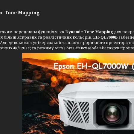
c Tone Mapping
 таким передовим функціям, як
Dynamic Tone Mapping
для покра
я більш яскравих та реалістичних кольорів,
EH-QL7000B
забезпе
. Але дивовижна універсальність цього проривного проектора н
вленню 4K/120 Гц та режиму Auto Low Latency Mode він також про