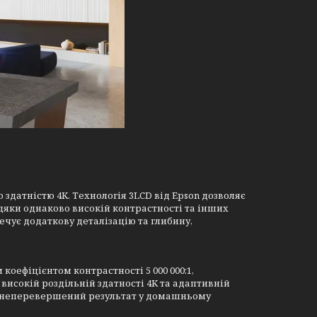
здатністю 4K. Технологія 3LCD від Epson дозволяє
дяки однаково високій контрастності та інших
ечує додаткову деталізацію та глибину,
коефіцієнтом контрастності 5 000 000:1,
високій роздільній здатності 4K та адаптивній
е неперевершений результат у домашньому