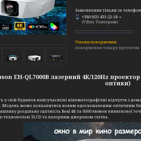
Замовлення тільки за телефо
+380 (63) 435-25-58
(Viber, Телеграм)
повернення товару протягом 
pson EH-QL7000B лазерний 4K/120Hz проектор н
оптики)
ь у свій будинок найсучасніші кінематографічні відчуття з д
W
. Модель може похвалитися новим вдосконаленим оптичним бло
шливу роздільну здатність Real 4K та 6000 люмен виняткової то
 технологією 3LCD та лазерним джерелом світла.