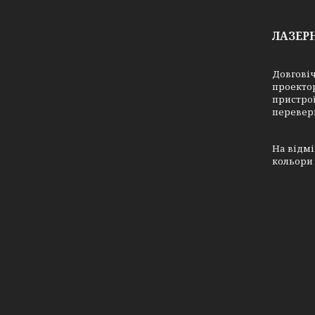
ЛАЗЕР
Довговіч
проектор
пристрої
перевер
На відмі
кольори 