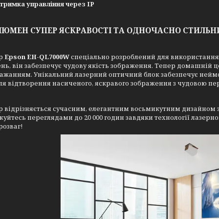
тримка управління через IP
0 ЛЮМЕН СУПЕР ЯСКРАВОСТІ ТА ОДНОЧАСНО СТИЛЬ
ор
Epson EH-QL7000W
спеціально розроблений для використання 
ь, він забезпечує чудову якість зображення. Тепер домашній 
жанням. Унікальний лазерний оптичний блок забезпечує неймо
ля відтворення насиченого, яскравого зображення з чудовою пе
 відрізняється сучасним, елегантним восьмикутним дизайном з
уйтесь переглядами до 20 000 годин завдяки технології лазерно
розваг!