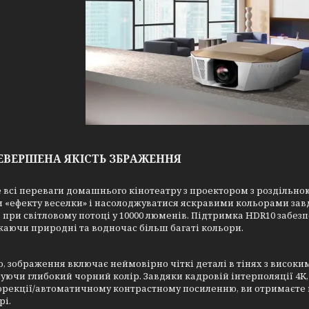
ЕВЕРШЕНА ЯКІСТЬ ЗБРАЖЕННЯ
 всі переваги домашнього кінотеатру з проектором з роздільною 
 «ефекту веселки» і насолоджуватися яскравими кольорами зав
 при світловому потоці у 10000 люменів. Підтримка HDR10 забезп
аючи природні та водночас більш багаті кольори.
о, зображення включає неймовірно чіткі деталі в тінях з високим 
уючи глибокий чорний колір. Завдяки кадровій інтерполяції 4K, 
орекції/автоматичному контрастному посиленню, ви отримаєт
рі.