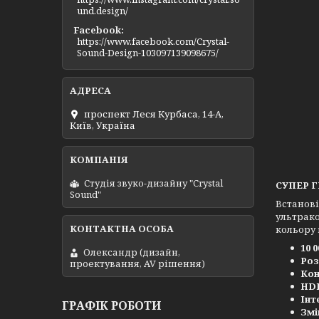
und.design/
Facebook
https://www.facebook.com/Crystal-
Sound-Design-103097139098675/
проспект Леся Курбаса, 14-А,
Київ, Україна
Студія звуко-дизайну "Crystal
СУПЕР 
Sound"
Встанові
ультрако
кольору 
10 
Олександр (дизайн,
Роз
проектування, AV рішення)
Кон
HDR
Інт
ГРАФІК РОБОТИ
Змі