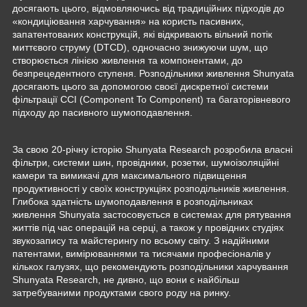
досягають цього, відмовляючись від традиційних підходів до
«кондиціювання харчування» на користь пасивних,
запатентованих конструкцій, які відкривають вільний потік
миттєвого струму (DTCD), одночасно знижуючи шум, що
створюється лінією живлення та компонентами, до
безпрецедентного ступеня. Розподільники живлення Shunyata
досягають цього за допомогою своєї дискретної системи
фільтрації CCI (Component To Component) та багаторівневого
підходу до пасивного шумоподавлення.
За свою 20-річну історію Shunyata Research розробила власні
фільтри, системи шин, провідники, розетки, шумоізоляційні
камери та вимикачі для максимального підвищення
продуктивності у своїх конструкціях розподільників живлення.
Глибока здатність шумоподавлення в розподільниках
живлення Shunyata застосовується в системах для рятування
життів під час операцій на серці, а також у провідних студіях
звукозапису та майстерингу по всьому світу. З надійними
патентами, вимірюваннями та тисячами професіоналів у
кількох галузях, що рекомендують розподільники харчування
Shunyata Research, не дивно, що вони є найбільш
затребуваними продуктами свого роду на ринку.