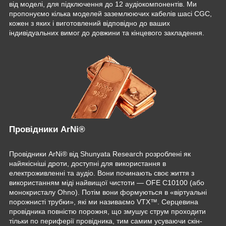
від моделі, для підключення до 12 аудіокомпонентів. Ми
пропонуємо кілька моделей заземлюючих кабелів шасі CGC,
кожен з яких і виготовлений відповідно до ваших
індивідуальних вимог до довжини та кінцевого закладення.
Провідники ArNi®
Провідники ArNi® від Shunyata Research розроблені як
найякісніші дроти, доступні для використання в
електроживленні та аудіо. Вони починають своє життя з
використанням міді найвищої чистоти — OFE C10100 (або
монокристалу Ohno). Потім вони формуються в «віртуальні
порожнисті трубки», які ми називаємо VTX™. Серцевина
провідника повністю порожня, що змушує струм проходити
тільки по периферії провідника, тим самим усуваючи скін-