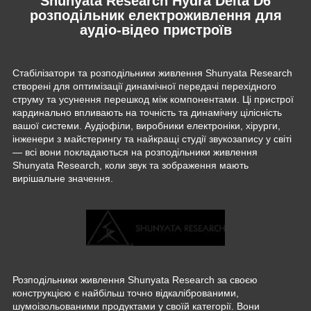
Shunyata Research Hydra Delta D6
розподільник електроживлення для
аудіо-відео пристроїв
Стабілізатори та розподільники живлення Shunyata Research
створені для оптимізації динамічної передачі перехідного
струму та усунення перешкод між компонентами. Ці пристрої
кардинально впливають на точність та динамічну цілісність
вашої системи. Аудіофіли, виробники електроніки, хірурги,
інженери з майстерингу та найкращі студії звукозапису у світі
— всі вони покладаються на розподільники живлення
Shunyata Research, коли звук та зображення мають
вирішальне значення.
Розподільники живлення Shunyata Research за своєю
конструкцією є найбільш точно відкаліброваними,
шумоізольованими продуктами у своїй категорії. Вони