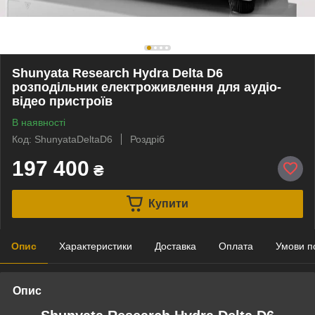
Shunyata Research Hydra Delta D6
розподільник електроживлення для аудіо-
відео пристроїв
В наявності
Код: ShunyataDeltaD6
Роздріб
197 400
₴
Купити
Опис
Характеристики
Доставка
Оплата
Умови п
Опис