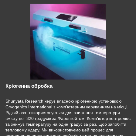
Кріогенна обробка
Shunyata Research керує власною кріогенною установкою
Cryogenics International з комп'ютерним керуванням на місці.
Рідкий азот використовується для зниження температури
вмісту до -320 градусів за Фаренгейтом. Комп'ютер контролює
та знижує температуру на один градус за раз, щоб запобігти
тепловому удару. Ми використовуємо цей процес для
покращення продуктивності роз'ємів та різних електричних