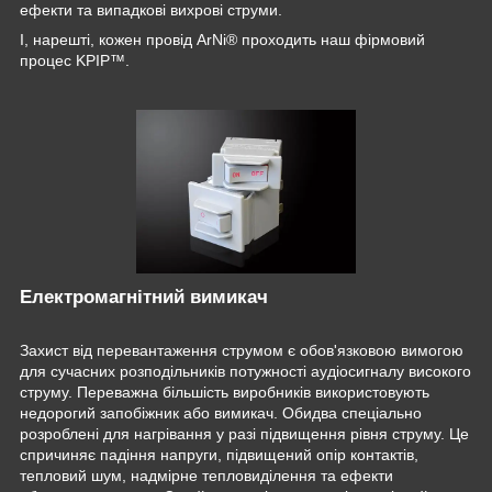
ефекти та випадкові вихрові струми.
І, нарешті, кожен провід ArNi® проходить наш фірмовий
процес KPIP™.
Електромагнітний вимикач
Захист від перевантаження струмом є обов'язковою вимогою
для сучасних розподільників потужності аудіосигналу високого
струму. Переважна більшість виробників використовують
недорогий запобіжник або вимикач. Обидва спеціально
розроблені для нагрівання у разі підвищення рівня струму. Це
спричиняє падіння напруги, підвищений опір контактів,
тепловий шум, надмірне тепловиділення та ефекти