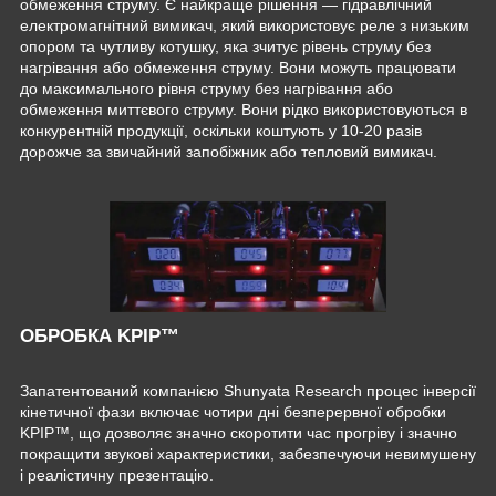
обмеження струму. Є найкраще рішення — гідравлічний
електромагнітний вимикач, який використовує реле з низьким
опором та чутливу котушку, яка зчитує рівень струму без
нагрівання або обмеження струму. Вони можуть працювати
до максимального рівня струму без нагрівання або
обмеження миттєвого струму. Вони рідко використовуються в
конкурентній продукції, оскільки коштують у 10-20 разів
дорожче за звичайний запобіжник або тепловий вимикач.
ОБРОБКА KPIP™
Запатентований компанією Shunyata Research процес інверсії
кінетичної фази включає чотири дні безперервної обробки
KPIP™, що дозволяє значно скоротити час прогріву і значно
покращити звукові характеристики, забезпечуючи невимушену
і реалістичну презентацію.