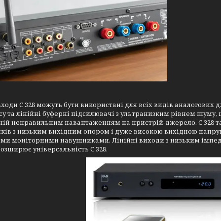
входи C 328 можуть бути використані для всіх видів аналогових 
у та лінійні буферні підсилювачі з ультранизким рівнем шуму, щ
ній неправильним навантаженням на пристрій-джерело. C 328 
ів з низьким вихідним опором і дуже високою вихідною напруг
ими моніторними навушниками. Лінійні виходи з низьким імпед
озширює універсальність C 328.