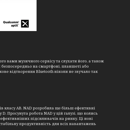
го вами музичного сервісу та слухати його, а також
 безпосередньо на смартфоні, планшеті або
ове відтворення Bluetooth ніколи не звучало так
ів класу AB, NAD розробила ще більш ефективні
D. Просунута робота NAD у цій галузі, що колись
йефективніших підсилювачів на ринку. Ці нові
стабільну продуктивність для всіх навантажень