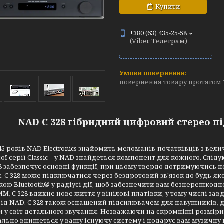
Купити
+380 (63) 435-25-58
(Viber, Телеграм)
повернення товару протягом 
NAD C 328 гібридний цифровий стерео п
45 років NAD Electronics знайомить меломанів-початківців з величе
ї серії Classic – у NAD знайдеться компонент для кожного. Слі
8 забезпечує основні функції, при цьому твердо дотримуючись
. C 328 може підключатися через бездротовий зв'язок до будь-я
ою Bluetooth® у радіусі дії, щоб забезпечити вам безперешко
M, C 328 вдихне нове життя у вінілові платівки, у тому числі за
 від NAD. C 328 також оснащений підсилювачем для навушників
 у світ детального звучання. Незважаючи на скромніші розміри 
еально впишеться у вашу існуючу систему і подарує вам музичну н