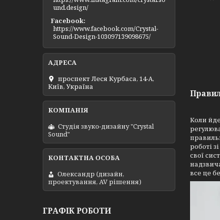
und.design/
Facebook
https://www.facebook.com/Crystal-
Sound-Design-103097139098675/
проспект Леся Курбаса, 14-А,
Київ, Україна
Правил
Коли йде
Студія звуко-дизайну "Crystal
регулюва
Sound"
правильн
роботі з
свої сис
надзвича
все це б
Олександр (дизайн,
проектування, AV рішення)
ГРАФІК РОБОТИ