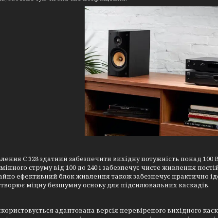
лення C 328 здатний забезпечити вихідну потужність понад 100 
мінного струму від 100 до 240 і забезпечує чисте живлення постій
айно ефективний блок живлення також забезпечує практично ід
створює міцну безшумну основу для підсилювальних каскадів.
використовується адаптована версія перевіреного вихідного кас