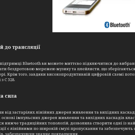
й до трансляції
підтримці Bluetooth ви можете миттєво підключитися до вибрано
ти бездротовою мережею музику та плейлисти, що зберігаються
рі. Крім того, завдяки високопродуктивній цифровій схемі поток
 з C 328.
а сила
и від застарілих лінійних джерел живлення та вихідних каскад
 основі імпульсних джерел живлення та вихідних каскадів класу 
я нижче традиційних топологій, дозволила створити одні із на
ції є лінійними по широкій смузі пропускання та забезпечують 
ів, забезпечуючи значне покращення.