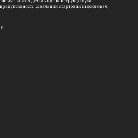
о чує. Кожна деталь цієї конструкції була
продуктивності. Ідеальний стартовий підсилювач
AD.