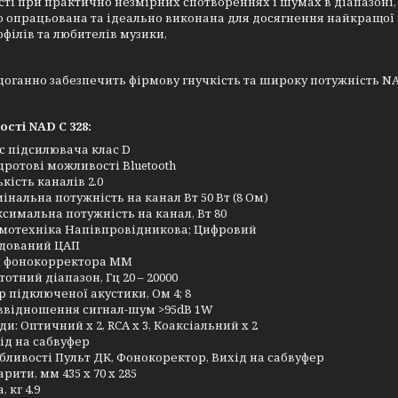
ті при практично незмірних спотвореннях і шумах в діапазоні, щ
 опрацьована та ідеально виконана для досягнення найкращої 
офілів та любителів музики,
здоганно забезпечить фірмову гнучкість та широку потужність N
сті NAD C 328:
с підсилювача клас D
дротові можливості Bluetooth
ькість каналів 2.0
інальна потужність на канал Вт 50 Вт (8 Ом)
симальна потужність на канал, Вт 80
мотехніка Напівпровідникова; Цифровий
дований ЦАП
 фонокорректора ММ
тотний діапазон, Гц 20 – 20000
р підключеної акустики, Ом 4; 8
ввідношення сигнал-шум >95dB 1W
ди: Оптичний x 2, RCA x 3, Коаксіальний x 2
ід на сабвуфер
бливості Пульт ДК, Фонокоректор, Вихід на сабвуфер
арити, мм 435 x 70 x 285
, кг 4.9