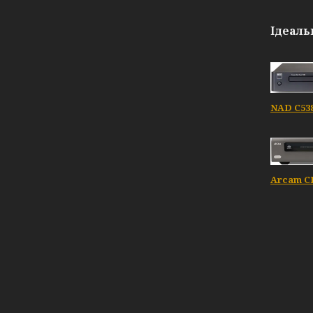
Ідеаль
NAD C538
Arcam CD