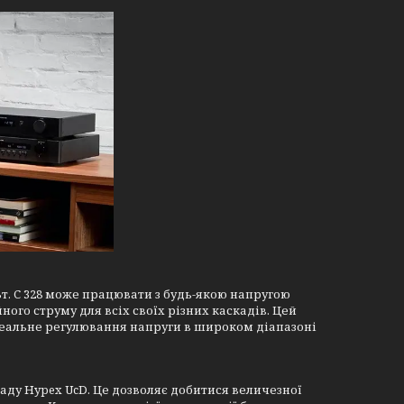
Вт. C 328 може працювати з будь-якою напругою
ного струму для всіх своїх різних каскадів. Цей
еальне регулювання напруги в широком діапазоні
каду Hypex UcD. Це дозволяє добитися величезної