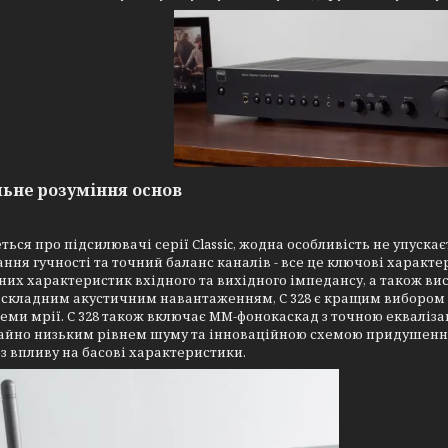
ьне розуміння основ
ться про підсилювачі серії Classic, жодна особливість не упуска
ння гучності та точний баланс каналів - все це ключові характе
их характеристик вхідного та вихідного імпедансу, а також ви
і складним акустичним навантаженням, C 328 є кращим вибором д
теми мрії. C 328 також включає MM-фонокаскад з точною екваліз
йно низьким рівнем шуму та інноваційною схемою придушення ін
ез впливу на басові характеристики.