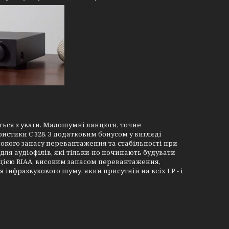
ється з уваги. Малошумні ланцюги, точне
ристики C 328. З додатковим бонусом у вигляді
сокого запасу перевантаження та стабільності при
ля аудіофілів, які тільки-но починають будувати
ацією RIAA, високим запасом перевантаження,
фразвукового шуму, який присутній на всіх LP - і