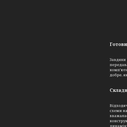
Готови
Завдяки 
передава
комп'юте
добре, як
Складн
Відходяч
схеми на
вважалас
конструк
динамік