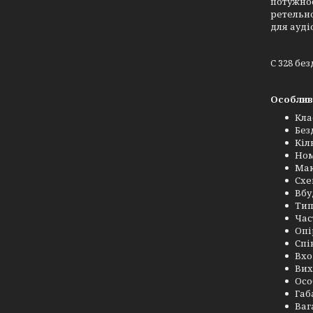
потужнос
ретельно
для ауді
C 328 бе
Особливо
Кла
Без
Кіл
Ном
Мак
Схе
Вбу
Тип
Час
Опі
Спі
Вхо
Вих
Осо
Габ
Вага