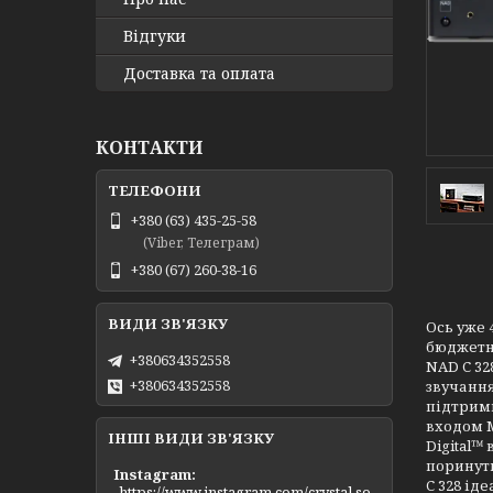
Відгуки
Доставка та оплата
КОНТАКТИ
+380 (63) 435-25-58
(Viber, Телеграм)
+380 (67) 260-38-16
Ось уже 
бюджетно
+380634352558
NAD C 32
+380634352558
звучання
підтримк
входом M
ІНШІ ВИДИ ЗВ'ЯЗКУ
Digital™
поринути
Instagram
C 328 ід
https://www.instagram.com/crystal.so