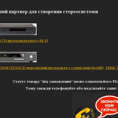
ний партнер для створення стереосистеми
 CD програвач класу Hi-Fi
S50 CD/SACD мережевий програвач з сервісами Spotify, Tidal, 
Статус товару "під замовлення" може означати його 
Тому завжди телефонуйте або надсилайте запит 