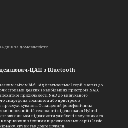
14 днів
за домовленістю
ідсилювач-ЦАП з Bluetooth
зним світом hi-fi. Від флагманської серії Masters до
дуючи стопами деяких з найбільших пристроїв NAD,
 непохитної прихильності NAD до вишуканого
кого смартфона, планшета або пристрою з
дне прослуховування. Оснащений фонофонічним
вдяки інноваційній технології підсилювача Hybrid
, дозволяючи вам підключити улюблені навушники та
в порівнянні з іншими підсилювачами серії Classic,
ірвану, яку ви так довго шукали.