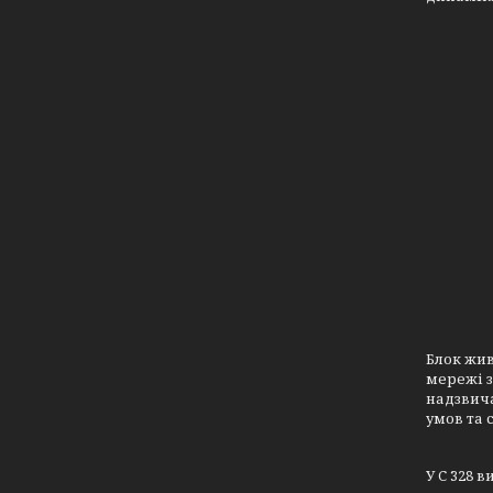
Блок жив
мережі з
надзвич
умов та 
У C 328 