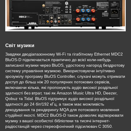
Світ музики
Завдяки дводіапазонному Wi-Fi та гігабітному Ethernet MDC2
BluOS-D підключається практично до всієї коли-небудь
записаної музики через BluOS, удостоєну нагород бездротову
систему управління музикою. Використовуючи інтуїтивно
зрозумілу програму BluOS Controller, слухачі можуть отримати
доступ до більш ніж 20 популярних потокових сервісів,
включаючи кілька, які пропонують аудіо високої роздільної
здатності без втрат, такі як Amazon Music Ultra HD, Deezer,
Qobuz та Tidal. BluOS підтримує аудіо високої роздільної
здатності до 24 біт/192 кГц, а також має можливість
декодування та рендерингу MQA для потокового мовлення
студійної якості. MDC2 BluOS-D також дозволяє відтворювати
музику з вашої особистої бібліотеки та тисячі інтернет-
радіостанцій через стереофонічний підсилювач C 3050.