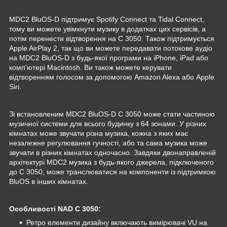
MDC2 BluOS-D підтримує Spotify Connect та Tidal Connect,
тому ви можете увімкнути музику в додатках цих сервісів, а
потім перенести відтворення на C 3050. Також підтримується
Apple AirPlay 2, так що ви можете передавати потокове аудіо
на MDC2 BluOS-D з будь-якої програми на iPhone, iPad або
комп'ютері Macintosh. Ви також можете керувати
відтворенням голосом за допомогою Amazon Alexa або Apple
Siri.
Зі встановленим MDC2 BluOS-D C 3050 може стати частиною
музичної системи для всього будинку з 64 зонами. У різних
кімнатах може звучати різна музика, кожна з яких має
незалежне регулювання гучності, або та сама музика може
звучати в різних кімнатах одночасно. Завдяки двонаправленій
архітектурі MDC2 музика з будь-якого джерела, підключеного
до C 3050, може транслюватися на компоненти із підтримкою
BluOS в інших кімнатах.
Особливості NAD C 3050:
Ретро елементи дизайну включають вимірювачі VU на