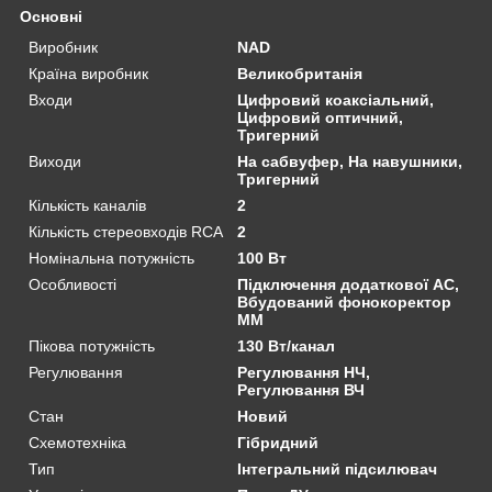
Основні
Виробник
NAD
Країна виробник
Великобританія
Входи
Цифровий коаксіальний,
Цифровий оптичний,
Тригерний
Виходи
На сабвуфер, На навушники,
Тригерний
Кількість каналів
2
Кількість стереовходів RCA
2
Номінальна потужність
100 Вт
Особливості
Підключення додаткової АС,
Вбудований фонокоректор
ММ
Пікова потужність
130 Вт/канал
Регулювання
Регулювання НЧ,
Регулювання ВЧ
Стан
Новий
Схемотехніка
Гібридний
Тип
Інтегральний підсилювач