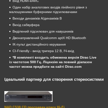
Вхід HDMI-eARC
Один набір аналогових входів лінійного рівня з
малошумними буферними підсилювачами
Виходи динаміків A/динаміків B
Вихід сабвуфера
Виділений підсилювач для навушників
Двонаправлений Qualcomm aptX HD Bluetooth
ІК-пульт дистанційного керування
CI-Friendly - вихід тригера 12 В, ІЧ-вхід
*В комплекті входить обмежена версія Dirac Live
із частотою 500 Гц. Ліцензію на повний діапазон
частот можна придбати на сайті Dirac.com
Ідеальний партнер для створення стереосистеми
NAD C538 CD програвач класу Hi-Fi