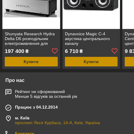
Shunyata Research Hydra
Dynavoice Magic C-4
Dyna
Delta D6 розподільник
акустика центрального
Cent
електроживлення для
каналу
цент
аудіо-відео пристроїв
197 400
6 710
9 8
₴
₴
Купити
Купити
Про нас
Рейтинг не сформований
Менше 5 відгуків за останній рік
Працює з 04.12.2014
м. Київ
проспект Леся Курбаса, 14-А, Київ, Україна
Контакти