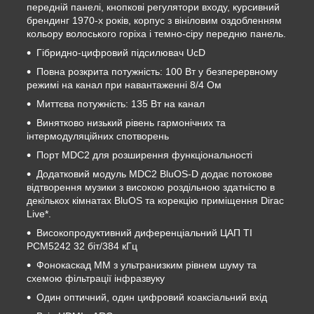
передній панелі, кнопкові регулятори входу, курсивний
брендинг 1970-х років, корпус з вініловим оздобленням
кольору волоського горіха і темно-сіру передню панель.
Гібридно-цифровий підсилювач UcD
Повна розкрита потужність: 100 Вт у безперервному
режимі на канал при навантаженні 8/4 Ом
Миттєва потужність: 135 Вт на канал
Винятково низький рівень гармонічних та
інтермодуляційних спотворень
Порт MDC2 для розширення функціональності
Додатковий модуль MDC2 BluOS-D додає потокове
відтворення музики з високою роздільною здатністю в
декількох кімнатах BluOS та корекцію приміщення Dirac
Live*.
Високопродуктивний диференціальний ЦАП TI
PCM5242 32 біт/384 кГц
Фонокаскад MM з ультранизким рівнем шуму та
схемою фільтрації інфразвуку
Один оптичний, один цифровий коаксіальний вхід