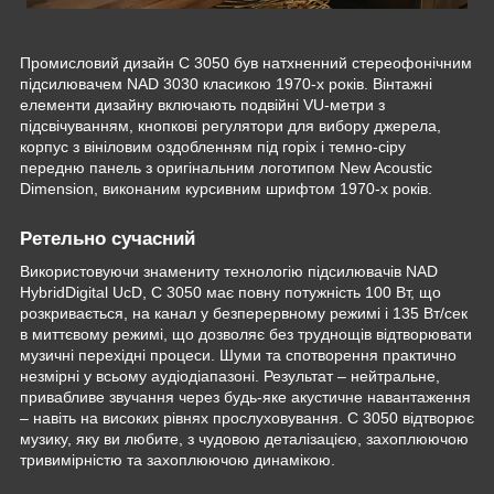
Промисловий дизайн C 3050 був натхненний стереофонічним
підсилювачем NAD 3030 класикою 1970-х років. Вінтажні
елементи дизайну включають подвійні VU-метри з
підсвічуванням, кнопкові регулятори для вибору джерела,
корпус з вініловим оздобленням під горіх і темно-сіру
передню панель з оригінальним логотипом New Acoustic
Dimension, виконаним курсивним шрифтом 1970-х років.
Ретельно сучасний
Використовуючи знамениту технологію підсилювачів NAD
HybridDigital UcD, C 3050 має повну потужність 100 Вт, що
розкривається, на канал у безперервному режимі і 135 Вт/сек
в миттєвому режимі, що дозволяє без труднощів відтворювати
музичні перехідні процеси. Шуми та спотворення практично
незмірні у всьому аудіодіапазоні. Результат – нейтральне,
привабливе звучання через будь-яке акустичне навантаження
– навіть на високих рівнях прослуховування. C 3050 відтворює
музику, яку ви любите, з чудовою деталізацією, захоплюючою
тривимірністю та захоплюючою динамікою.