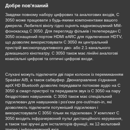
Добре пов'язаний
Завдяки повному набору цифрових та аналогових входів, C
3050 може працювати з будь-якими компонентами вашого
джерела. Любителі вінілу гідно оцінять наднизкошумний MM-
фонокаскад C 3050. Для перегляду фільмів і телепередач C
3050 оснащений портом HDMI eARC для підключення HDTV,
що дозволяє використовувати C 3050 як центральний
пристрій високопродуктивного дво- або 2.1-канального
домашнього кінотеатру. C 3050 також має лінійні аналогові
коаксіальні цифрові та оптичні цифрові входи.
Слухачі можуть підключити дві пари колонок із перемиканням
Speaker A/B, а також сабвуфер. Двонаправлене з'єднання
aptX HD Bluetooth дозволяє передавати потокове аудіо на C
3050 зі смарт-пристрої та передавати звук із C 3050 на пару
бездротових навушників. C 3050 також має спеціальний
підсилювач для навушників і роз'єми pre-out/main-in, які
дозволяють підключити потужніший підсилювач і
використовувати C 3050 тільки як підсилювач. У комплект C
3050 входить інфрачервоний пульт дистанційного керування,
а також такі зручні для інсталяторів функції, як 12-вольтовий
тригер і інфрачервоний вхід.