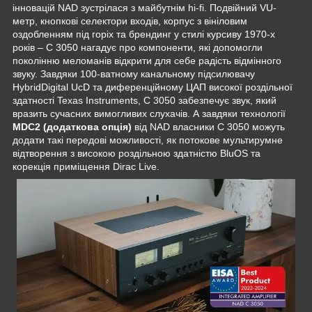
інновацій NAD зустрілася з майбутнім hi-fi. Подвійний VU-
метр, кнопкові селектори входів, корпус з вініловим
оздобленням під горіх та брендинг у стилі курсиву 1970-х
років – C 3050 нагадує про компоненти, які допомогли
поколінню меломанів відкрити для себе радість відмінного
звуку. Завдяки 100-ватному канальному підсилювачу
HybridDigital UcD та диференційному ЦАП високої роздільної
здатності Texas Instruments, C 3050 забезпечує звук, який
вразить сучасних вимогливих слухачів. А завдяки технології
MDC2 (додаткова опція)
від NAD власники C 3050 можуть
додати такі передові можливості, як потокове мультирумне
відтворення з високою роздільною здатністю BluOS та
корекція приміщення Dirac Live.