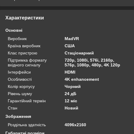
Характеристики
Основні
Виробник
MadVR
Країна виробник
США
Клас пристрою
Стаціонарний
Підтримка формату
720p, 1080i, 576i, 2160p,
вхідного сигналу
576p, 1080p, 480p, 4K 120p
Інтерфейси
HDMI
Особливості
4K enhancement
Колір корпусу
Чорний
Рівень шуму
24 дБ
Гарантійний термін
12 міс
Стан
Новий
Зображення
Роздільна здатність
4096х2160
Габаритні розміри