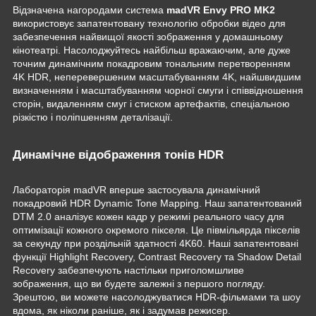
Відзначена нагородами система
madVR Envy PRO MK2
використовує запатентовану технологію обробки відео для
забезпечення найвищої якості зображення у домашньому
кінотеатрі. Насолоджуйтесь найбільш вражаючим, але дуже
точним динамічним покадровим тональним перетворенням
4K HDR, неперевершеним масштабуванням 4K, найшвидшим
визначенням і масштабуванням чорної смуги і співвідношення
сторін, видаленням смуг і стиском артефактів, спеціальною
різкістю і поліпшенням деталізації.
Динамічне відображення тонів HDR
Лабораторія madVR вперше застосувала динамічний
покадровий HDR Dynamic Tone Mapping. Наш запатентований
DTM 2.0 аналізує кожен кадр у режимі реального часу для
оптимізації кожного окремого пікселя. Це півмільярда пікселів
за секунду при роздільній здатності 4K60. Наші запатентовані
функції Highlight Recovery, Contrast Recovery та Shadow Detail
Recovery забезпечують настільки приголомшливе
зображення, що ви будете залежні з першого погляду.
Зрештою, ви можете насолоджуватися HDR-фільмами та шоу
вдома, як ніколи раніше, як і задумав режисер.