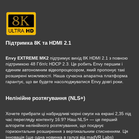
Підтримка 8K та HDMI 2.1
Envy EXTREME MK2
підтримує вихід 8K HDMI 2.1 з повною
підтримкою 48 Гбіт/с HDCP 2.3. Це робить Envy першим і
єдиним автономним відеопроцесором, який пропонує такі
розширені можливості. Наша сучасна апаратна платформа
гарантує, що ви будете насолоджуватися Envy довгі роки.
Нелінійне розтягування (NLS+)
Хочете прибрати ці набридливі чорні смуги на екрані 2,35 під
час перегляду контенту 16:9? Наш NLS+ — це перший
алгоритм нелінійного розтягування, що поєднує
горизонтальне розширення з вертикальним стисненням. Ця
інновація (ще одна новинка в галузі від madVR Labs)