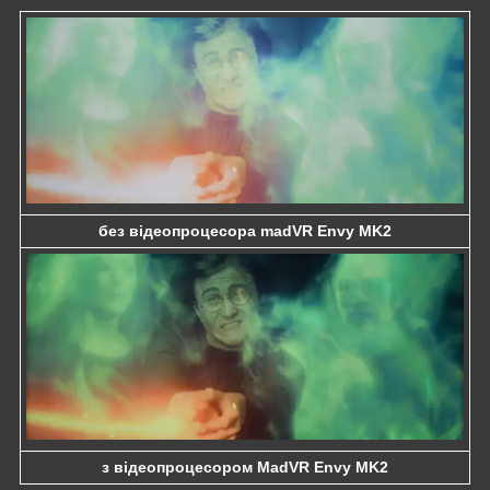
без відеопроцесора madVR Envy MK2
з відеопроцесором MadVR Envy MK2