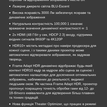
Лазерне джерело світла BLU-Escent
Висока яскравість 3000 Лм забезпечує яскраве та
динамічне зображення
Натуральна контрастність 100,000:1 означає
вражаюче значення динамічної контрастності ∞ :1
2x HDMI (48 Гбіт у сек, HDCP 2.3) входу, підтримка
вхідних сигналів 8K60P та 4K120P
HDR10+ містить метадані про наміри продюсера для
кожної сцени, і з такими даними проектор може
автоматично відтворювати зображення, як задумав
творець.
Frame Adapt HDR динамічно відображає будь-який
контент HDR10 кадр за кадром або сцена за сценою і
автоматично налаштовує для досягнення оптимальних
зображень, наближених до реальності, видимої
людським оком. Як частина Frame Adapt HDR, проектор
пропонує покращену точність обробки гами від 12- до
18-бітного еквівалента для відтворення більш плавних
та тонких градацій.
Нова функція Theater Optimizer, що працює в режимі