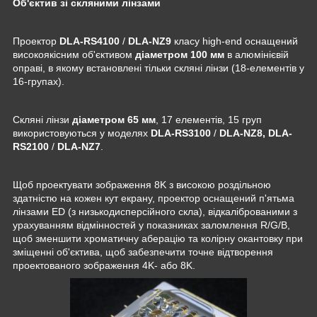
Об'єктив зі скляними лінзами
Проектор
DLA-RS4100
/
DLA-NZ9
класу high-end оснащений
високоякісним об'єктивом
діаметром 100 мм
в алюмінієвій
оправі, в якому встановлені тільки скляні лінзи (18-елементів у
16-групах).
Скляні лінзи
діаметром 65 мм
, 17 елементів, 15 груп
використовуються у моделях
DLA-RS3100
/
DLA-NZ8, DLA-
RS2100
/
DLA-NZ7
.
Щоб проектувати зображення 8K з високою роздільною
здатністю на кожен кут екрану, проектор оснащений п'ятьма
лінзами ED (з низькодисперсійного скла), відкаліброваними з
урахуванням відмінностей у показниках заломлення R/G/B,
щоб зменшити хроматичну аберацію та колірну окантовку при
зміщенні об'єктива, щоб забезпечити точне відтворення
проектованого зображення 4K- або 8K.