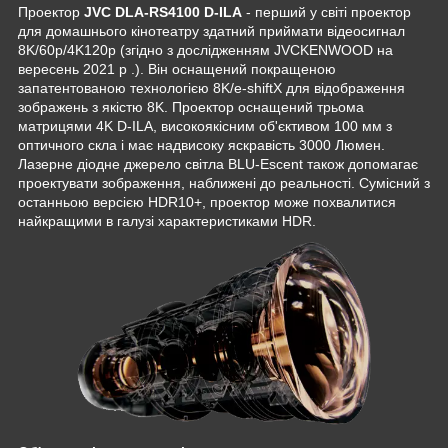
Проектор
JVC DLA-RS4100 D-ILA
- перший у світі проектор
для домашнього кінотеатру здатний приймати відеосигнал
8K/60p/4K120p (згідно з дослідженням JVCKENWOOD на
вересень 2021 р .). Він оснащений покращеною
запатентованою технологією 8K/e-shiftX для відображення
зображень з якістю 8K. Проектор оснащений трьома
матрицями 4K D-ILA, високоякісним об'єктивом 100 мм з
оптичного скла і має надвисоку яскравість 3000 Люмен.
Лазерне діодне джерело світла BLU-Escent також допомагає
проектувати зображення, наближені до реальності. Сумісний з
останньою версією HDR10+, проектор може похвалитися
найкращими в галузі характеристиками HDR.