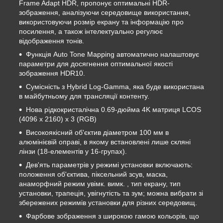
Frame Adapt HDR, пропонує оптимальні HDR-
зображення, аналізуючи середовище використання,
використовуючи розмір екрану та інформацію про
посилення, а також інтелектуально регулює
відображення тонів.
Функція Auto Tone Mapping автоматично налаштовує
параметри для досягнення оптимальної якості
зображення HDR10.
Сумісність з Hybrid Log-Gamma, яка буде використана
в майбутньому для трансляції контенту.
Нова рідкокристалічна 0.69-дюйма 4K матриця LCOS
(4096 x 2160) x 3 (RGB)
Високоякісний об'єктив діаметром 100 мм в
алюмінієвій оправі, в якому встановлені лише скляні
лінзи (18-елементів у 16-групах).
Дев'ять параметрів у режимі установки включають:
положення об'єктива, піксельний зсув, маска,
анаморфний режим увімк. вимк. , тип екрану, тип
установки, трапеція, увігнутість та зум; можна вибрати зі
збережених режимів установки для різних середовищ.
Фарбове зображення з широкою гамою кольорів, що