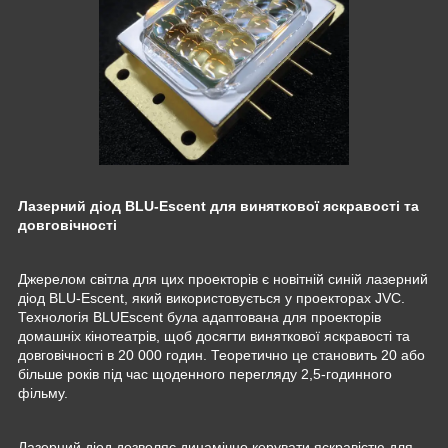
Лазерний діод BLU-Escent для виняткової яскравості та
довговічності
Джерелом світла для цих проекторів є новітній синій лазерний
діод BLU-Escent, який використовується у проекторах JVC.
Технологія BLUEscent була адаптована для проекторів
домашніх кінотеатрів, щоб досягти виняткової яскравості та
довговічності в 20 000 годин. Теоретично це становить 20 або
більше років під час щоденного перегляду 2,5-годинного
фільму.
Лазерний діод дозволяє динамічно керувати яскравістю для