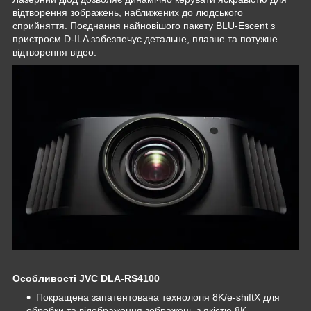
відтворення зображень, наближених до людського
сприйняття. Поєднання найновішого пакету BLU-Escent з
пристроєм D-ILA забезпечує детальне, плавне та потужне
відтворення відео.
Особливості JVC DLA-RS4100
Покращена запатентована технологія 8K/e-shiftX для
обробки та відображення зображень з якістю 8K