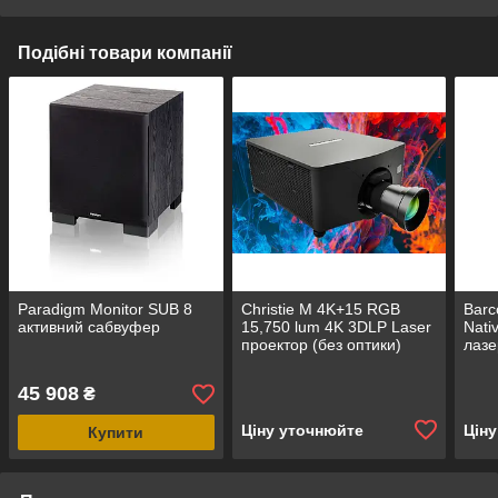
Подібні товари компанії
Paradigm Monitor SUB 8
Christie M 4K+15 RGB
Barc
активний сабвуфер
15,750 lum 4K 3DLP Laser
Nati
проектор (без оптики)
лазе
опти
45 908
₴
Ціну уточнюйте
Цін
Купити