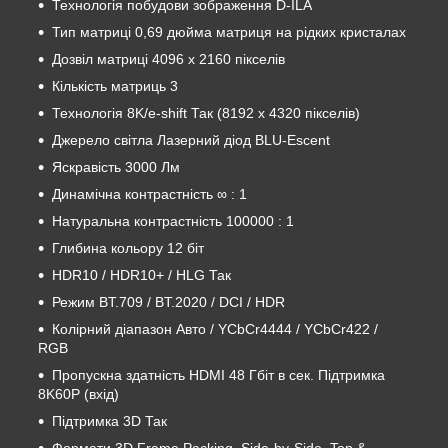
Технологія побудови зображення D-ILA
Тип матриці 0,69 дюйма матриця на рідких кристалах
Дозвіл матриці 4096 x 2160 пікселів
Кількість матриць 3
Технологія 8K/e-shift Так (8192 x 4320 пікселів)
Джерело світла Лазерний діод BLU-Escent
Яскравість 3000 Лм
Динамічна контрастність ∞ : 1
Натуральна контрастність 100000 : 1
Глибина кольору 12 біт
HDR10 / HDR10+ / HLG Так
Режим BT.709 / BT.2020 / DCI / HDR
Колірний діапазон Авто / YCbCr4444 / YCbCr422 /
RGB
Пропускна здатність HDMI 48 Гбіт в сек. Підтримка
8K60P (вхід)
Підтримка 3D Так
Формати 3D Frame Packing, Side-by-Side, Top &