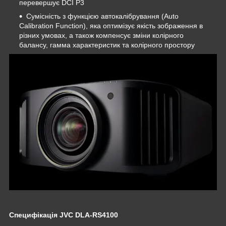
перевершує DCI P3
Сумісність з функцією автокалібрування (Auto
Calibration Function), яка оптимізує якість зображення в
різних умовах, а також компенсує зміни колірного
балансу, гамма характеристик та колірного простору
Специфікація JVC DLA-RS4100