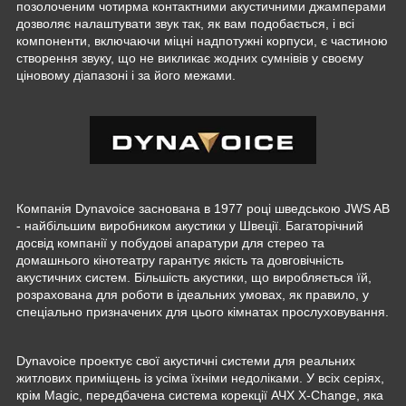
позолоченим чотирма контактними акустичними джамперами
дозволяє налаштувати звук так, як вам подобається, і всі
компоненти, включаючи міцні надпотужні корпуси, є частиною
створення звуку, що не викликає жодних сумнівів у своєму
ціновому діапазоні і за його межами.
Компанія Dynavoice заснована в 1977 році шведською JWS AB
- найбільшим виробником акустики у Швеції. Багаторічний
досвід компанії у побудові апаратури для стерео та
домашнього кінотеатру гарантує якість та довговічність
акустичних систем. Більшість акустики, що виробляється їй,
розрахована для роботи в ідеальних умовах, як правило, у
спеціально призначених для цього кімнатах прослуховування.
Dynavoice проектує свої акустичні системи для реальних
житлових приміщень із усіма їхніми недоліками. У всіх серіях,
крім Magiс, передбачена система корекції АЧХ X-Change, яка