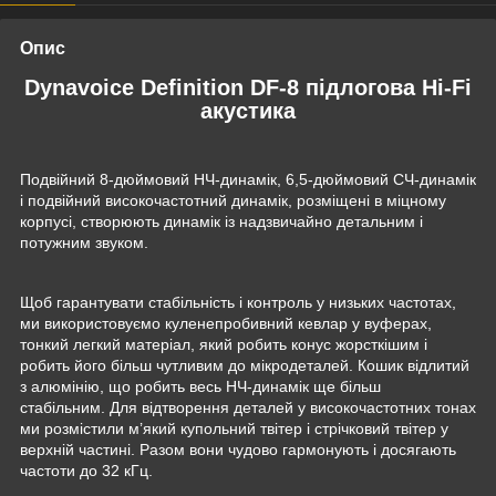
Опис
Dynavoice Definition DF-8 підлогова Hi-Fi
акустика
Подвійний 8-дюймовий НЧ-динамік, 6,5-дюймовий СЧ-динамік
і подвійний високочастотний динамік, розміщені в міцному
корпусі, створюють динамік із надзвичайно детальним і
потужним звуком.
Щоб гарантувати стабільність і контроль у низьких частотах,
ми використовуємо куленепробивний кевлар у вуферах,
тонкий легкий матеріал, який робить конус жорсткішим і
робить його більш чутливим до мікродеталей. Кошик відлитий
з алюмінію, що робить весь НЧ-динамік ще більш
стабільним. Для відтворення деталей у високочастотних тонах
ми розмістили м’який купольний твітер і стрічковий твітер у
верхній частині. Разом вони чудово гармонують і досягають
частоти до 32 кГц.