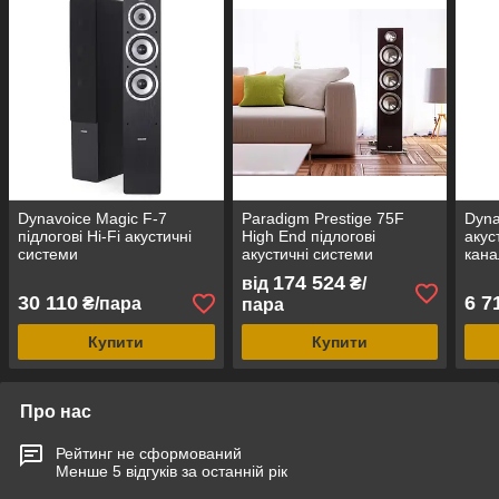
Dynavoice Magic F-7
Paradigm Prestige 75F
Dyna
підлогові Hi-Fi акустичні
High End підлогові
акус
системи
акустичні системи
кана
174 524
від
₴/
30 110
6 7
₴/пара
пара
Купити
Купити
Про нас
Рейтинг не сформований
Менше 5 відгуків за останній рік