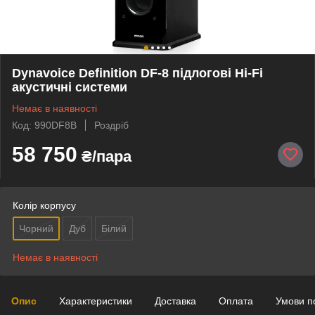
Dynavoice Definition DF-8 підлогові Hi-Fi
акустичні системи
Немає в наявності
Код: 990DF8B
Роздріб
58 750
₴/пара
Колір корпусу
Чорний
Дуб
Білий
Немає в наявності
Опис
Характеристики
Доставка
Оплата
Умови п