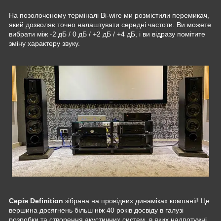
На позолоченому терміналі Bi-wire ми розмістили перемикач,
який дозволяє точно налаштувати середні частоти. Ви можете
вибрати між -2 дБ / 0 дБ / +2 дБ / +4 дБ, і ви відразу помітите
зміну характеру звуку.
Серія Definition
зібрана на провідних динаміках компанії! Це
вершина досягнень більш ніж 40 років досвіду в галузі
розробки та створення акустичних систем, в яких надпотужні