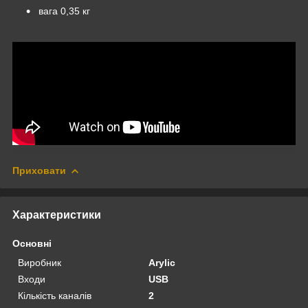
вага 0,35 кг
Приховати
Характеристики
Основні
Виробник
Arylic
Входи
USB
Кількість каналів
2