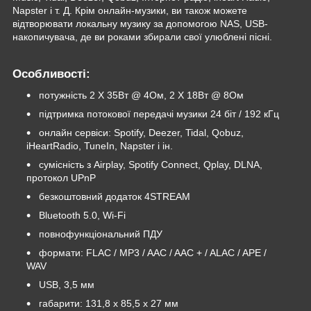
Napster і т. Д. Крім онлайн-музики, ви також можете
відтворювати локальну музику за допомогою NAS, USB-
накопичувача, де ви роками збирали свої улюблені пісні.
Особливості:
потужність 2 X 35Вт @ 4Ом, 2 X 18Вт @ 8Ом
підтримка потокової передачі музики 24 біт / 192 кГц
онлайн сервіси: Spotify, Deezer, Tidal, Qobuz,
iHeartRadio, TuneIn, Napster і ін.
сумісність з Airplay, Spotify Connect, Qplay, DLNA,
протокол UPnP
безкоштовний додаток 4STREAM
Bluetooth 5.0, Wi-Fi
повнофункціональний ПДУ
формати: FLAC / MP3 / AAC / AAC + / ALAC / APE /
WAV
USB, 3,5 мм
габарити: 131,8 х 85,5 х 27 мм