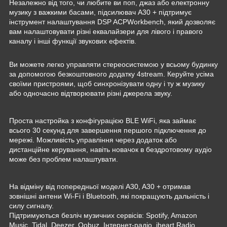
Незалежно від того, чи любите ви поп, джаз або електронну
музику з важкими басами, підсилювач A30 + підтримує
інструмент налаштування DSP ACPWorkbench, який дозволяє
вам налаштовувати різні еквалайзери для лівого і правого
каналу і інші функції звукових ефектів.
Ви можете легко управляти стереосистемою у всьому будинку
за допомогою безкоштовного додатку 4stream. Керуйте усіма
своїми пристроями, щоб синхронізувати одну і ту ж музику
або одночасно відтворювати різні джерела звуку.
Проста настройка з конфігурацією BLE WiFi, яка займає
всього 30 секунд для завершення першого підключення до
мережі. Можливість управління через додаток або
дистанційне керування, навіть новачок в бездротовому аудіо
може без проблем налаштувати.
На відміну від попередньої моделі A30, A30 + отримав
зовнішні антени Wi-Fi і Bluetooth, які покращують дальність і
силу сигналу.
Підтримуються безліч музичних сервісів: Spotify, Amazon
Music, Tidal, Deezer, Qobuz, Інтернет-радіо, iheart Radio,