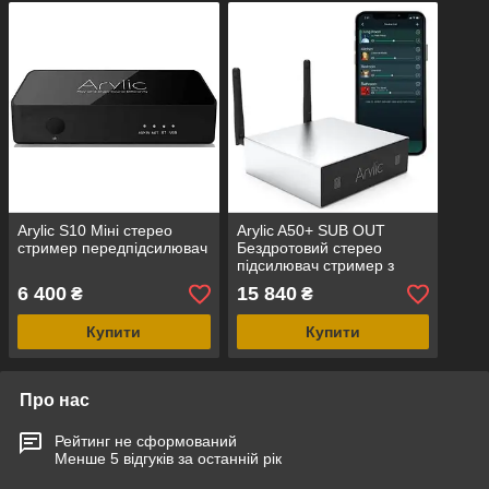
Arylic S10 Міні стерео
Arylic A50+ SUB OUT
стример передпідсилювач
Бездротовий стерео
підсилювач стример з
функцією мультирум
6 400
15 840
₴
₴
Купити
Купити
Про нас
Рейтинг не сформований
Менше 5 відгуків за останній рік