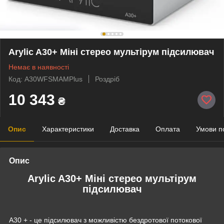
Arylic A30+ Міні стерео мультірум підсилювач
Немає в наявності
Код: A30WFSMAMPlus
Роздріб
10 343
₴
Опис
Характеристики
Доставка
Оплата
Умови п
Опис
Arylic A30+ Міні стерео мультірум
підсилювач
A30 + - це підсилювач з можливістю бездротової потокової