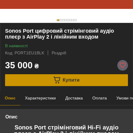
Sonos Port цифровий стрімінговий аудіо
плеєр з AirPlay 2 і лінійним входом
В наявності
Код: PORT1EU1BLK
Роздріб
35 000
₴
Купити
Опис
Характеристики
Доставка
Оплата
Умови п
Опис
Sonos Port стрімінговий Hi-Fi аудіо