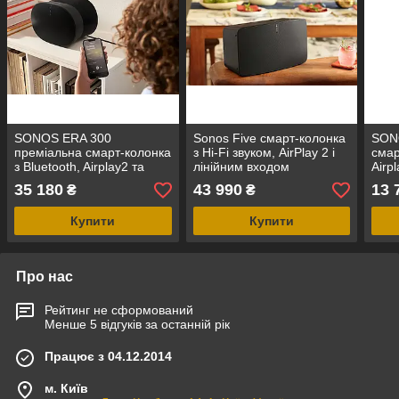
SONOS ERA 300
Sonos Five смарт-колонка
SON
преміальна смарт-колонка
з Hi-Fi звуком, AirPlay 2 і
смар
з Bluetooth, Airplay2 та
лінійним входом
Airp
Dolby Atmos Music
YouT
35 180
43 990
13 
₴
₴
Купити
Купити
Про нас
Рейтинг не сформований
Менше 5 відгуків за останній рік
Працює з 04.12.2014
м. Київ