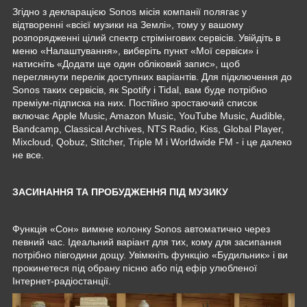
Згідно з декларацією Sonos місія компанії полягає у
відтворенні «всієї музики на Землі», тому у вашому
розпорядженні цілий спектр стрімінгових сервісів. Увійдіть в
меню «Налаштування», виберіть пункт «Мої сервіси» і
натисніть «Додати ще один обліковий запис», щоб
переглянути перелік доступних варіантів. Для підключення до
Sonos таких сервісів, як Spotify і Tidal, вам буде потрібно
преміум-підписка на них. Постійно зростаючий список
включає Apple Music, Amazon Music, YouTube Music, Audible,
Bandcamp, Classical Archives, NTS Radio, Kiss, Global Player,
Mixcloud, Qobuz, Stitcher, Triple M і Worldwide FM - і це далеко
не все.
ЗАСИНАННЯ ТА ПРОБУДЖЕННЯ ПІД МУЗИКУ
Функція «Сон» вимкне колонку Sonos автоматично через
певний час. Ідеальний варіант для тих, кому для засипання
потрібно півгодини дощу. Увімкніть функцію «Будильник» і ви
прокинетеся під обрану пісню або під ефір улюбленої
Інтернет-радіостанції.