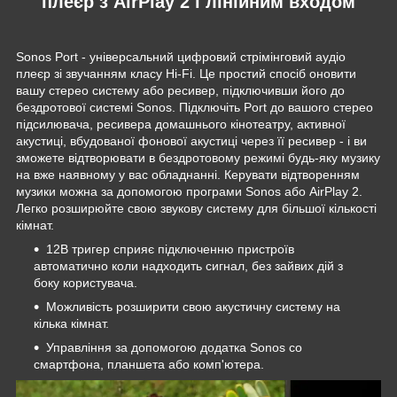
плеєр з AirPlay 2 і лінійним входом
Sonos Port - універсальний цифровий стрімінговий аудіо
плеєр зі звучанням класу Hi-Fi. Це простий спосіб оновити
вашу стерео систему або ресивер, підключивши його до
бездротової системі Sonos. Підключіть Port до вашого стерео
підсилювача, ресивера домашнього кінотеатру, активної
акустиці, вбудованої фонової акустиці через її ресивер - і ви
зможете відтворювати в бездротовому режимі будь-яку музику
на вже наявному у вас обладнанні. Керувати відтворенням
музики можна за допомогою програми Sonos або AirPlay 2.
Легко розширюйте свою звукову систему для більшої кількості
кімнат.
12В тригер сприяє підключенню пристроїв
автоматично коли надходить сигнал, без зайвих дій з
боку користувача.
Можливість розширити свою акустичну систему на
кілька кімнат.
Управління за допомогою додатка Sonos cо
смартфона, планшета або комп'ютера.