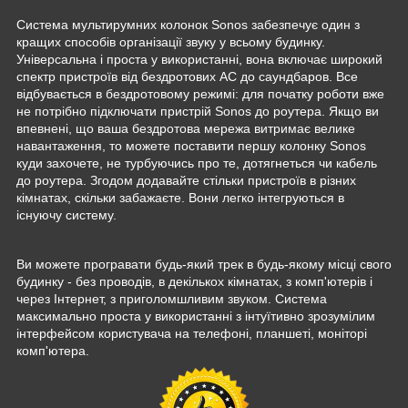
Система мультирумних колонок Sonos забезпечує один з
кращих способів організації звуку у всьому будинку.
Універсальна і проста у використанні, вона включає широкий
спектр пристроїв від бездротових АС до саундбаров. Все
відбувається в бездротовому режимі: для початку роботи вже
не потрібно підключати пристрій Sonos до роутера. Якщо ви
впевнені, що ваша бездротова мережа витримає велике
навантаження, то можете поставити першу колонку Sonos
куди захочете, не турбуючись про те, дотягнеться чи кабель
до роутера. Згодом додавайте стільки пристроїв в різних
кімнатах, скільки забажаєте. Вони легко інтегруються в
існуючу систему.
Ви можете програвати будь-який трек в будь-якому місці свого
будинку - без проводів, в декількох кімнатах, з комп'ютерів і
через Інтернет, з приголомшливим звуком. Система
максимально проста у використанні з інтуїтивно зрозумілим
інтерфейсом користувача на телефоні, планшеті, моніторі
комп'ютера.