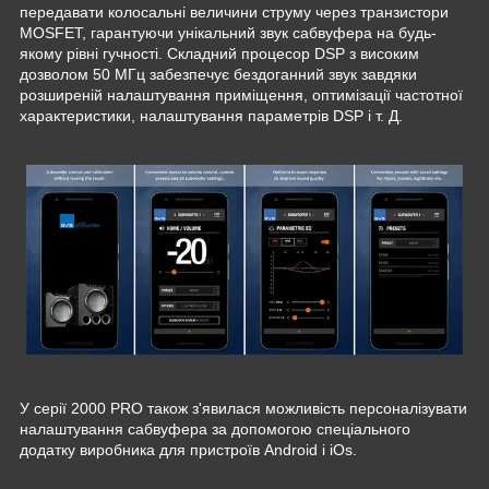
передавати колосальні величини струму через транзистори
MOSFET, гарантуючи унікальний звук сабвуфера на будь-
якому рівні гучності. Складний процесор DSP з високим
дозволом 50 МГц забезпечує бездоганний звук завдяки
розширеній налаштування приміщення, оптимізації частотної
характеристики, налаштування параметрів DSP і т. Д.
У серії 2000 PRO також з'явилася можливість персоналізувати
налаштування сабвуфера за допомогою спеціального
додатку виробника для пристроїв Android і iOs.