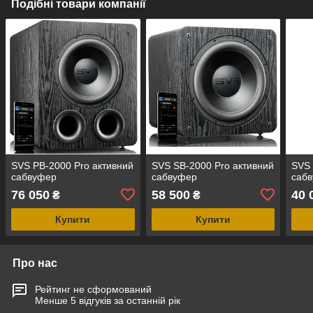
Подібні товари компанії
SVS PB-2000 Pro активний
SVS SB-2000 Pro активний
SVS 
сабвуфер
сабвуфер
саб
76 050
58 500
40 
₴
₴
Купити
Купити
Про нас
Рейтинг не сформований
Менше 5 відгуків за останній рік