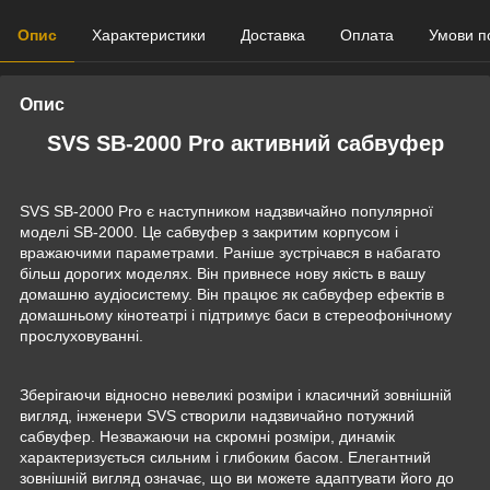
Опис
Характеристики
Доставка
Оплата
Умови п
Опис
SVS SB-2000 Pro активний сабвуфер
SVS SB-2000 Pro є наступником надзвичайно популярної
моделі SB-2000. Це сабвуфер з закритим корпусом і
вражаючими параметрами. Раніше зустрічався в набагато
більш дорогих моделях. Він привнесе нову якість в вашу
домашню аудіосистему. Він працює як сабвуфер ефектів в
домашньому кінотеатрі і підтримує баси в стереофонічному
прослуховуванні.
Зберігаючи відносно невеликі розміри і класичний зовнішній
вигляд, інженери SVS створили надзвичайно потужний
сабвуфер. Незважаючи на скромні розміри, динамік
характеризується сильним і глибоким басом. Елегантний
зовнішній вигляд означає, що ви можете адаптувати його до