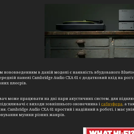
 нововведенням в даній моделі є наявність вбудованого Bluetoot
ередній панелі Cambridge Audio CXA 61 є додатковий вхід на роз'
них плеєрів.
ач може працювати на дві пари акустичних систем, для підклю
підсилювачі є виходи зовнішнього оконечника і
сабвуфера
, а т
ня. Cambridge Audio CXA 61 простий і надійний в роботі, і має у
вування музики різних жанрів.