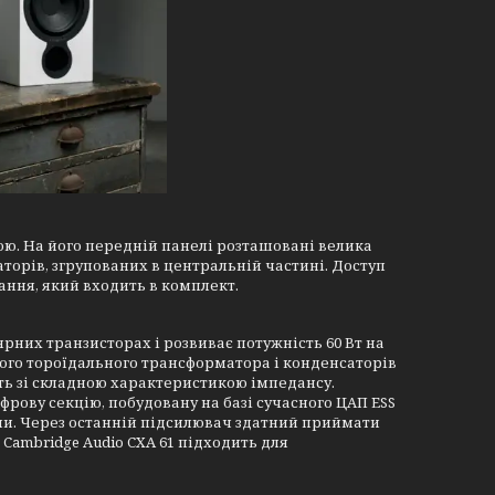
ю. На його передній панелі розташовані велика
аторів, згрупованих в центральній частині. Доступ
ання, який входить в комплект.
лярних транзисторах і розвиває потужність 60 Вт на
ого тороїдального трансформатора і конденсаторів
ть зі складною характеристикою імпедансу.
фрову секцію, побудовану на базі сучасного ЦАП ESS
ми. Через останній підсилювач здатний приймати
 Cambridge Audio CXA 61 підходить для