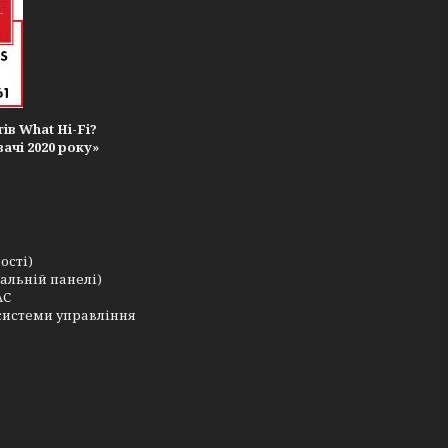
ів What Hi-Fi?
ачі 2020 року»
ості)
тальній панелі)
АС
д системи управління