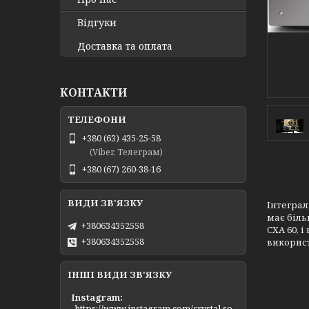
Відгуки
Доставка та оплата
КОНТАКТИ
+380 (63) 435-25-58
(Viber, Телеграм)
+380 (67) 260-38-16
Інтеграл
має біль
+380634352558
CXA 60, 
+380634352558
використ
ІНШІ ВИДИ ЗВ'ЯЗКУ
Instagram
https://www.instagram.com/crystal.so