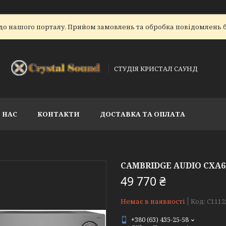
до нашого порталу. Прийом замовлень та обробка повідомлень б
СТУДІЯ КРИСТАЛ САУНД
 НАС
КОНТАКТИ
ДОСТАВКА ТА ОПЛАТА
CAMBRIDGE AUDIO CXA
49 770 ₴
Немає в наявності
Код:
C1112
+380 (63) 435-25-58