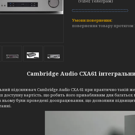
(Viber, Телеграм)
повернення товару протягом 
Cambridge Audio CXA61 інтегральн
ьний підсилювач Cambridge Audio CXA 61 при практично такій же о
ш доступну вартість, що робить його привабливим для багатьох
і в ньому були проведені доопрацювання, що дозволили підвищити
анні.