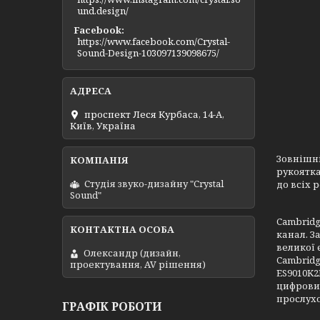
und.design/
Facebook
https://www.facebook.com/Crystal-
Sound-Design-103097139098675/
проспект Леся Курбаса, 14-А,
Київ, Україна
Зовнішні
рукоятка
Студія звуко-дизайну "Crystal
до всіх 
Sound"
Cambridg
канал. З
великої 
Олександр (дизайн,
Cambridg
проектування, AV рішення)
ES9010K2
цифровий
прослухо
ГРАФІК РОБОТИ