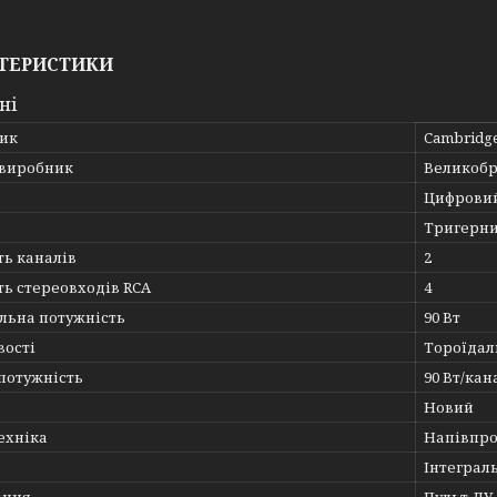
ТЕРИСТИКИ
ні
ик
Cambridge
 виробник
Великобр
Цифровий
Тригерн
ть каналів
2
ть стереовходів RCA
4
льна потужність
90 Вт
вості
Тороїдал
потужність
90 Вт/кан
Новий
ехніка
Напівпр
Інтеграл