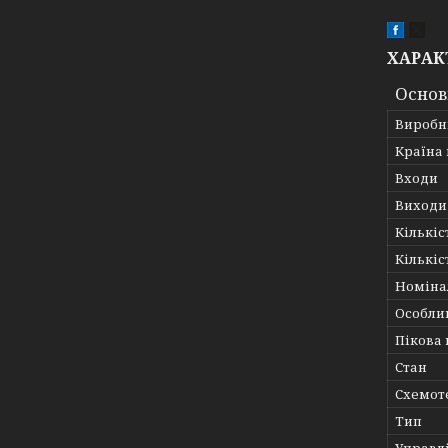
ХАРАК
Основ
Виробн
Країна
Входи
Виходи
Кількіс
Кількіс
Номіна
Особли
Пікова 
Стан
Схемот
Тип