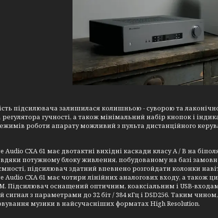
сть підсилювача залишилася колишньою - суворою та лаконічно
 регулятора гучності, а також мінімальний набір кнопок і індик
режимів роботи апарату можливий з пульта дистанційного керув
e Audio CXA 61 має двотактні вихідні каскади класу A / B на біпо
авдяки потужному блоку живлення, побудованому на базі замовн
ємності, підсилювач здатний впевнено розгойдати колонки наві
e Audio CXA 61 має чотири лінійних аналогових входу, а також ци
M. Підсилювач оснащений оптичним, коаксіальним і USB-входа
 сигнал з параметрами до 32 біт / 384 кГц і DSD256. Таким чином,
вування музики в найсучасніших форматах High Resolution.