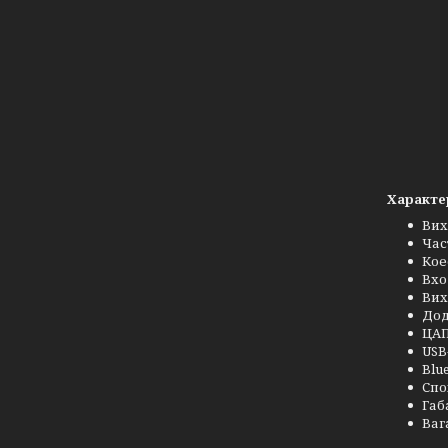
Характе
Вихі
Част
Кое
Вхо
Вих
Дод
ЦАП
USB
Blue
Спо
Габ
Вага