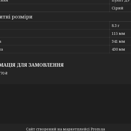
іння
Пульт ДУ
Сірий
итні розміри
8.3 г
115 мм
а
341 мм
на
430 мм
МАЦІЯ ДЛЯ ЗАМОВЛЕННЯ
70 ₴
Сайт створений на маркетплейсі
Prom.ua