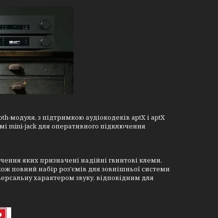
h-модуля, з підтримкою аудіокодеків aptX і aptX
ємі mini-jack для оперативного підключення
чення яких призначені надійні гвинтові клеми.
акож повний набір роз'ємів для зовнішньої системи
ніверсальну характером звуку, відповідним для