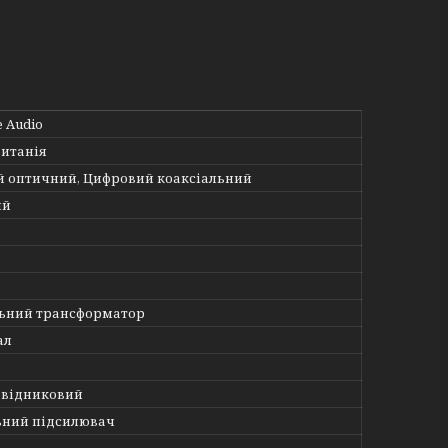
 Audio
итанія
 оптичний, Цифровий коаксіальний
ий
ьний трансформатор
ал
овідниковий
ьний підсилювач