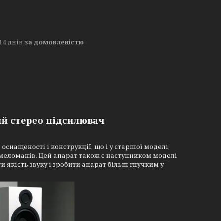
14 днів
за домовленістю
ий стерео підсилювач
снащеності і конструкції, що і у старшої моделі,
 меломанів. Цей апарат також є наступником моделі
 якість звуку і зробити апарат більш гнучким у