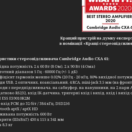
Кращий пристрій на думку експерт
в номінації «Кращі стереопідсилюв
ристики стереопідсилювача Cambridge Audio CXA 61:
дна потужність 2 х 60 Вт (8 Ом), 2 х 90 Вт (4 Ома)
отний діапазон 5 Гц - 60000 Гц (+/- 1 дБ)
фіцієнт гармонік менше 0,02% (20 Гц - 20 кГц, 80% вихідної потужн
ди USB, 2 оптичних, коаксіальний, 4 RCA, mini-jack 3,5 мм (на фрон
оди з передпідсилювача, на сабвуфер, на навушники, на 2 пари 
атково RS232, вхід ІК-датчика, тригерні вхід і вихід, вхід і вихі
 ESS ES9010K2M
-вхід PCM до 32 біт / 384 кГц, DSD256
tooth aptX / aptX HD
живана потужність 600 Вт
арити (ШхВхГ) 430 x 115 x 341 мм
 8,3 кг