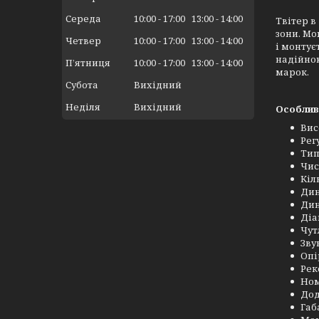
Середа
10:00
17:00
13:00
14:00
Твітер в
зони. Mo
Четвер
10:00
17:00
13:00
14:00
і монтує
надійною
Пʼятниця
10:00
17:00
13:00
14:00
марок.
Субота
Вихідний
Неділя
Вихідний
Особливо
Вис
Рег
Тип
Чис
Кіл
Дин
Дин
Діа
Чут
Зву
Опі
Рек
Ном
Дод
Габ