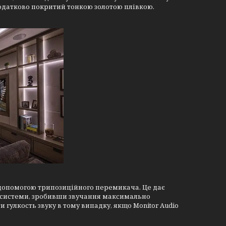
одатково покритий тонкою золотою плівкою.
 допомогою трипозиційного перемикача. Це дає
іосистеми, зробивши звучання максимально
улкость звуку в тому випадку, якщо Monitor Audio