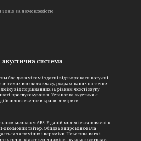
14 днів
за домовленістю
а акустична система
ким бас динаміком і здатні відтворювати потужні
осистемах високого класу, розрахованих на точне
ідміну від порівнянних за рівнем якості звуку
мнаті прослуховування. Установка акустики є
здійснення все-таки краще довірити
альним волокном ABS. У даній моделі встановлені в
ж 1-дюймовий твітер. Обидва випромінювача
ється з алюмінію і кераміки. Невелика вага і
тю, точно відстежуючи зміни звукового сигналу.