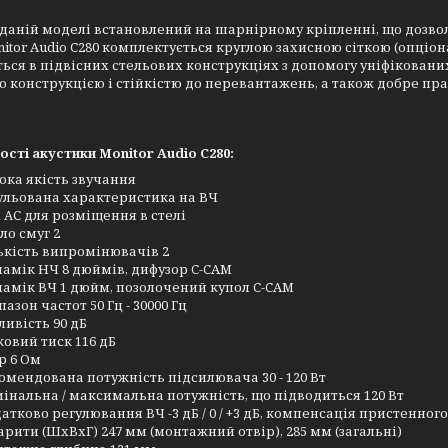
 даній моделі встановлений на шарнірному кріпленні, що дозвол
nitor Audio C280 комплектується круглою захисною сіткою (опціо
ться в підвісних стельових конструкціях з допомогу уніфікованих
 конструкцією і стійкістю до перевантажень, а також добре пр
сті акустики Monitor Audio C280:
ока якість звучання
ульована характеристика на ВЧ
 АС для розміщення в стелі
ло смуг 2
ькість випромінювачів 2
амік НЧ 8 дюймів, дифузор C-CAM
амік ВЧ 1 дюйм, позолочений купол C-CAM
пазон частот 50 Гц - 30000 Гц
ливість 90 дБ
ковий тиск 116 дБ
р 6 Ом
омендована потужність підсилювача 30 - 120 Вт
інальна / максимальна потужність, що підводиться 120 Вт
атково регулювання ВЧ -3 дБ / 0 / +3 дБ, компенсація пристенно
арити (ШхВхГ) 247 мм (монтажний отвір), 285 мм (загальні)