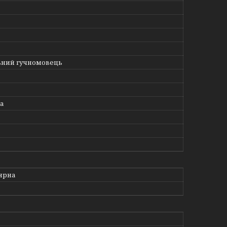
ний гучномовець
а
ярна