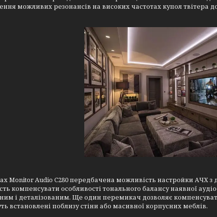
ення можливих резонансів на високих частотах купол твітера д
ах Monitor Audio C280 передбачена можливість настройки АЧХ з
ть компенсувати особливості тонального балансу наявної ауд
им і деталізованим. Ще один перемикач дозволяє компенсувати г
уть встановлені поблизу стіни або масивної корпусних меблів.