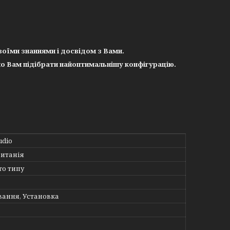
своїми знаннями і досвідом з Вами.
о Вам підібрати найоптимальнішу конфігурацію.
udio
итанія
го типу
ання, Установка