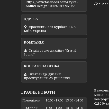
https://www.facebook.com/Crystal-
Для усун
Sound-Design-103097139098675/
проспект Леся Курбаса, 14-А,
Київ, Україна
Студія звуко-дизайну "Crystal
Sound"
Олександр (дизайн,
проектування, AV рішення)
В колонк
ГРАФІК РОБОТИ
можливіс
комфортн
Понеділок
10:00
17:00
13:00
14:00
C280 буд
Вівторок
10:00
17:00
13:00
14:00