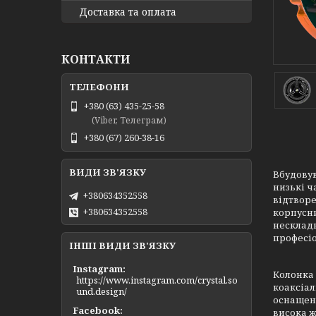
Доставка та оплата
КОНТАКТИ
+380 (63) 435-25-58
(Viber, Телеграм)
+380 (67) 260-38-16
Вбудовув
низькі ч
+380634352558
відтворе
+380634352558
корпусни
нескладн
професі
ІНШІ ВИДИ ЗВ'ЯЗКУ
Instagram
Колонка 
https://www.instagram.com/crystal.so
коаксіал
und.design/
оснащені
Facebook
висока ж