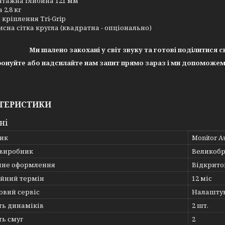
тажна глибина 121 мм
 2,8 кг
 кріплення Tri-Grip
исна сітка кругла (квадратна - опціонально)
Ми шалено закохані у світ звуку та готові поділитися 
онуйте або надсилайте нам запит прямо зараз і ми допоможем
ТЕРИСТИКИ
ні
ик
Monitor A
 виробник
Великобр
чне оформлення
Відкрито
ійний термін
12 міс
овий сервіс
Налаштув
ть динаміків
2 шт.
ть смуг
2