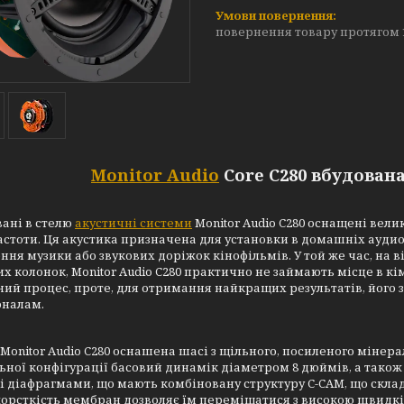
повернення товару протягом 
Monitor Audio
Core C280 вбудован
ані в стелю
акустичні системи
Monitor Audio C280 оснащені вели
астоти. Ця акустика призначена для установки в домашніх ауди
ння музики або звукових доріжок кінофільмів. У той же час, на в
х колонок, Monitor Audio C280 практично не займають місце в кі
ий процес, проте, для отримання найкращих результатів, його 
оналам.
Monitor Audio C280 оснашена шасі з щільного, посиленого мінер
ьної конфігурації басовий динамік діаметром 8 дюймів, а тако
 діафрагмами, що мають комбіновану структуру C-CAM, що склада
орсткість мембран дозволяє їм переміщатися з високою швидкіс