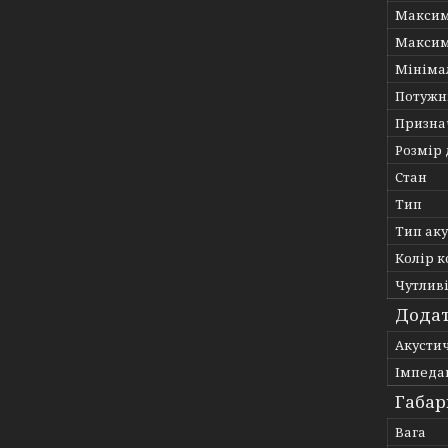
Максим
Максим
Мініма
Потужн
Призна
Розмір
Стан
Тип
Тип ак
Колір к
Чутлив
Додат
Акусти
Імпеда
Габар
Вага