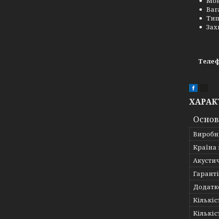
Мон
Вага
Тип
Зах
Телеф
ХАРАК
Основ
Виробн
Країна
Акусти
Гарант
Додатк
Кількіс
Кількіс