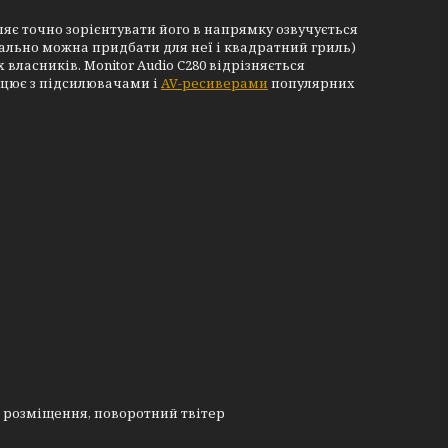
яє точно зорієнтувати його в напрямку озвучується
нально можна придбати для неї і квадратний гриль)
 власників. Monitor Audio C280 відрізняється
ацює з підсилювачами і
AV-ресиверами
популярних
го розміщення, поворотний твітер