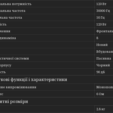
альна потужність
120 Вт
альна частота
30000 Гц
льна частота
50 Гц
ість
120 Вт
чення
Фронталь
 динаміка
8
Новий
Вбудован
устичної системи
Пасивна
орпусу
Чорний
ість
90 дБ
кові функції і характеристики
чне випромінювання
Монопол
нс
6 Ом
итні розміри
2.8 кг