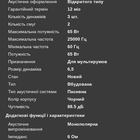
Акустичне оформлення
Відкритого типу
Гарантійний термін
12 міс
Кількість динаміків
3 шт.
Кількість смуг
2
Максимальна потужність
65 Вт
Максимальна частота
25000 Гц
Мінімальна частота
60 Гц
Потужність
65 Вт
Призначення
Для мультирумов
Розмір динаміка
6,5
Стан
Новий
Тип
Вбудована
Тип акустичної системи
Пасивна
Колір корпусу
Чорний
Чутливість
88.5 дБ
Додаткові функції і характеристики
Акустичне
Монополярна
випромінювання
Імпеданс
6 Ом