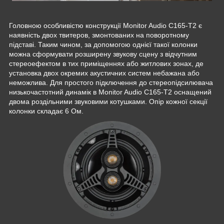
Головною особливістю конструкції Monitor Audio C165-T2 є
наявність двох твитеров, змонтованих на поворотному
підставі. Таким чином, за допомогою однієї такої колонки
можна сформувати розширену звукову сцену з відчутним
стереоефектом в тих приміщеннях або житлових зонах, де
установка двох окремих акустичних систем небажана або
неможлива. Для простого підключення до стереопідсилювача
низькочастотний динамік в Monitor Audio C165-T2 оснащений
двома роздільними звуковими котушками. Опір кожної секції
колонки складає 6 Ом.