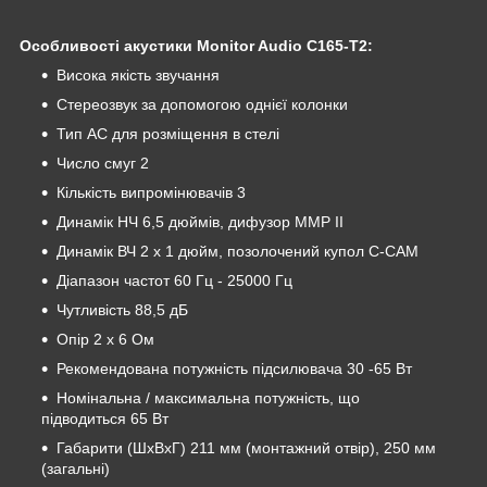
Особливості акустики Monitor Audio C165-T2:
Висока якість звучання
Стереозвук за допомогою однієї колонки
Тип АС для розміщення в стелі
Число смуг 2
Кількість випромінювачів 3
Динамік НЧ 6,5 дюймів, дифузор MMP II
Динамік ВЧ 2 х 1 дюйм, позолочений купол C-CAM
Діапазон частот 60 Гц - 25000 Гц
Чутливість 88,5 дБ
Опір 2 х 6 Ом
Рекомендована потужність підсилювача 30 -65 Вт
Номінальна / максимальна потужність, що
підводиться 65 Вт
Габарити (ШхВхГ) 211 мм (монтажний отвір), 250 мм
(загальні)