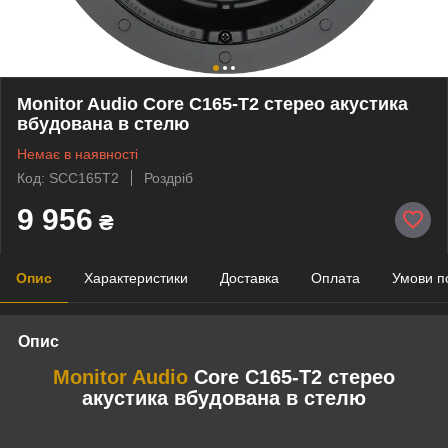
Monitor Audio Core C165-T2 стерео акустика
вбудована в стелю
Немає в наявності
Код: SCC165T2
Роздріб
9 956
₴
Опис
Характеристики
Доставка
Оплата
Умови п
Опис
Monitor Audio
Core C165-T2 стерео
акустика вбудована в стелю