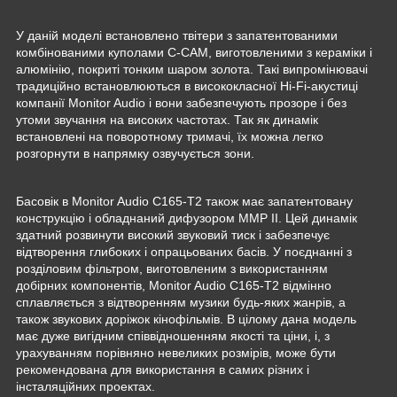
У даній моделі встановлено твітери з запатентованими
комбінованими куполами C-CAM, виготовленими з кераміки і
алюмінію, покриті тонким шаром золота. Такі випромінювачі
традиційно встановлюються в висококласної Hi-Fi-акустиці
компанії Monitor Audio і вони забезпечують прозоре і без
утоми звучання на високих частотах. Так як динамік
встановлені на поворотному тримачі, їх можна легко
розгорнути в напрямку озвучується зони.
Басовік в Monitor Audio C165-T2 також має запатентовану
конструкцію і обладнаний дифузором MMP II. Цей динамік
здатний розвинути високий звуковий тиск і забезпечує
відтворення глибоких і опрацьованих басів. У поєднанні з
розділовим фільтром, виготовленим з використанням
добірних компонентів, Monitor Audio C165-T2 відмінно
сплавляється з відтворенням музики будь-яких жанрів, а
також звукових доріжок кінофільмів. В цілому дана модель
має дуже вигідним співвідношенням якості та ціни, і, з
урахуванням порівняно невеликих розмірів, може бути
рекомендована для використання в самих різних і
інсталяційних проектах.