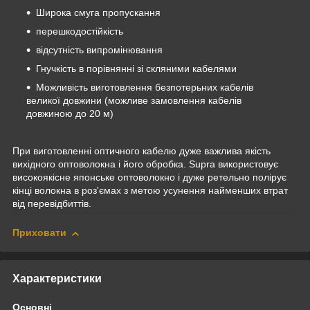
Широка смуга пропускання
перешкодостійкість
відсутність випромінювання
Гнучкість в порівнянні зі скляними кабелями
Можливість виготовлення безпотерьних кабелів
великої довжини (можливе замовлення кабелів
довжиною до 20 м)
При виготовленні оптичного кабелю дуже важлива якість
вихідного оптоволокна і його обробка. Supra використовує
високоякісне японське оптоволокно і дуже ретельно полірує
кінці волокна в роз'ємах з метою усунення найменших втрат
від перевідбиттів.
Приховати
Характеристики
Основні