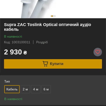
Supra ZAC Toslink Optical оптичний аудіо
кабель
В наявності
Код: 1003100011
Роздріб
2 930
₴
Купити
Тип
Кабель
2 м
4 м
6 м
В наявності