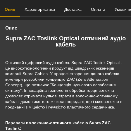
Опис
Характеристики
Доставка
Оплата
Умови п
Опис
Supra ZAC Toslink Optical оптичний аудіо
кабель
Оптичний цифровий аудіо кабель Supra ZAC Toslink Optical -
це високотехнологічний продукт від шведських інженерів
компанії Supra Cables. У процесі створення даного кабелю
інженери розробили концепцію ZAC (Zero Attenuation
Concept), що позначає "Концепція нульового ослаблення
сигналу". Інноваційна технологія обробки торця волокна
дозволяє отримати нульові втрати в волоконно-оптичному
кабелі і домогтися того ж якості передачі, що і скловолокно в
поєднанні з міцністю і гнучкістю пластичного сердечника.
Переваги волоконно-оптичного кабелю Supra ZAC
Toslink: