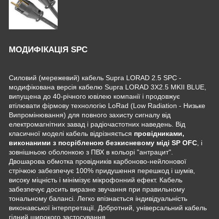
МОДИФІКАЦІЯ SPC
Силовий (мережевий) кабель Supra LORAD 2.5 SPC -
модифікована версія кабелю Supra LORAD 3X2.5 MKII BLUE,
випущена до 40-річного ювілею компанії і продовжує
втілювати фірмову технологію LoRad (Low Radiation - Низьке
Випромінювання) для повного захисту сигналу від
електромагнітних завад і радіочастотних наведень. Від
класичної моделі кабель відрізняється
провідниками,
виконаними з посрібленою безкисневому міді SP OFC
, і
зовнішньою оболонкою з ПВХ в кольорі "антрацит".
Двошарова обмотка провідників карбоново-нейлонової
стрічкою забезпечує 100% придушення перешкод і шумів,
високу міцність і мінімізує мікрофонний ефект. Кабель
забезпечує досить виразне звучання при правильному
тональному балансі. Легко впізнається індивідуальність
виконавської інтерпретації. Добротний, універсальний кабель
гідний широкого застосування.