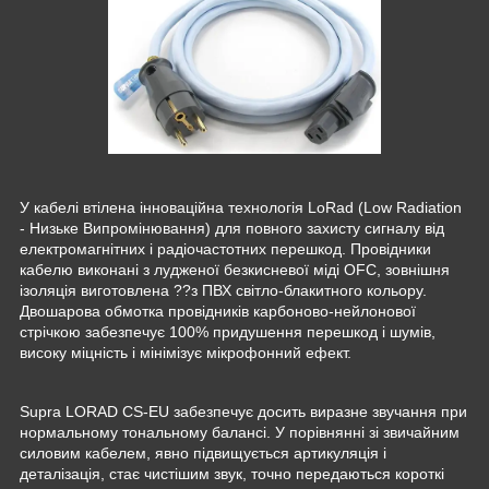
У кабелі втілена інноваційна технологія LoRad (Low Radiation
- Низьке Випромінювання) для повного захисту сигналу від
електромагнітних і радіочастотних перешкод. Провідники
кабелю виконані з лудженої безкисневої міді OFC, зовнішня
ізоляція виготовлена ??з ПВХ світло-блакитного кольору.
Двошарова обмотка провідників карбоново-нейлонової
стрічкою забезпечує 100% придушення перешкод і шумів,
високу міцність і мінімізує мікрофонний ефект.
Supra LORAD CS-EU забезпечує досить виразне звучання при
нормальному тональному балансі. У порівнянні зі звичайним
силовим кабелем, явно підвищується артикуляція і
деталізація, стає чистішим звук, точно передаються короткі