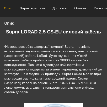
Опис
Характеристики
Доставка
Оплата
Умови п
Опис
Supra LORAD 2.5 CS-EU силовий кабель
Фірмова розробка шведської компанії Supra - повністю
екранований від електричних і магнітних наведень силовий
(мережевий) кабель LoRad. Дуже гнучкий - як м'який
пластилін, кабель пройшов тест на 30000 вигинів без
пошкодження. Повністю відповідає найжорсткішим
міжнародним стандартам за рівнем перешкод, дозволений до
застосування в медичних приладах. Supra LoRad має чотири
міжнародні сертифікати і міжнародний патент. Силові
(мережеві) кабелі на основі Supra LORAD 3X1.5 MKII BLUE
легко можуть змагатися з конкурентами вартістю в кілька
сотень доларів.