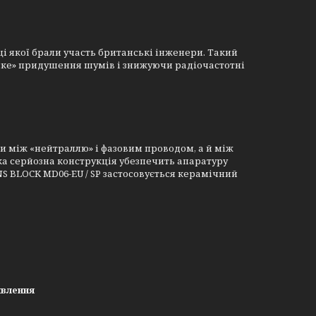
бці якої брали участь британські інженери. Такий
'яке» придушення шумів і знижуючи радіочастотні
ки між «нейтраллю» і фазовим проводом, а й між
ка серйозна конструкція убезпечить апаратуру
INS BLOCK MD06-EU / SP застосовується керамічний
влення