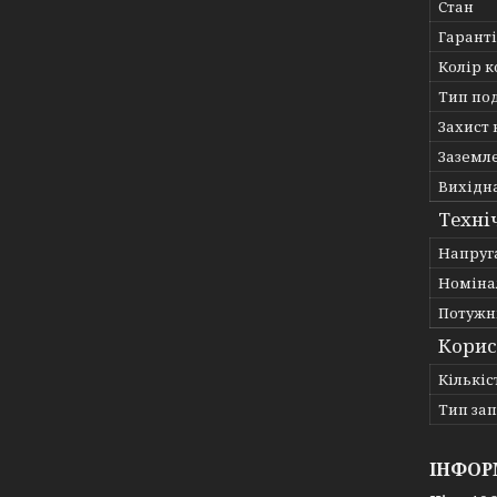
Стан
Гарант
Колір к
Тип по
Захист 
Заземл
Вихідн
Техні
Напруг
Номіна
Потужн
Корис
Кількіс
Тип за
ІНФОР