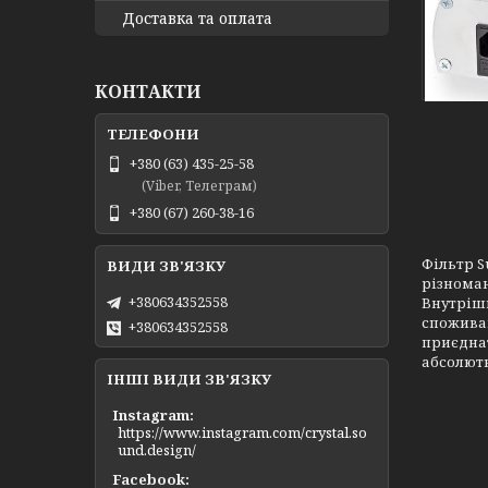
Доставка та оплата
КОНТАКТИ
+380 (63) 435-25-58
(Viber, Телеграм)
+380 (67) 260-38-16
Фільтр S
різнома
+380634352558
Внутрішн
споживан
+380634352558
приєднат
абсолютн
ІНШІ ВИДИ ЗВ'ЯЗКУ
Instagram
https://www.instagram.com/crystal.so
und.design/
Facebook