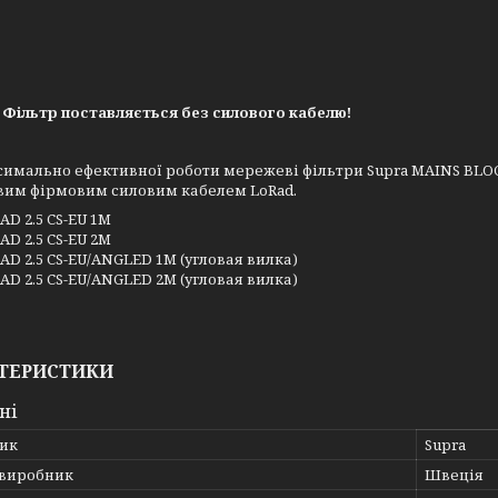
 Фільтр поставляється без силового кабелю!
симально ефективної роботи мережеві фільтри Supra MAINS BLO
вим фірмовим силовим кабелем LoRad.
AD 2.5 CS-EU 1M
AD 2.5 CS-EU 2M
AD 2.5 CS-EU/ANGLED 1M (угловая вилка)
AD 2.5 CS-EU/ANGLED 2M (угловая вилка)
ТЕРИСТИКИ
ні
ик
Supra
 виробник
Швеція