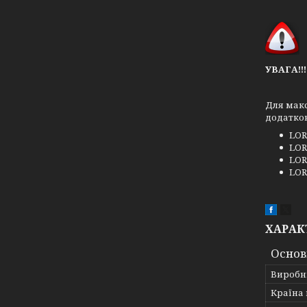
УВАГА!!!
Для мак
додатко
LOR
LOR
LOR
LOR
ХАРАК
Основ
Виробн
Країна