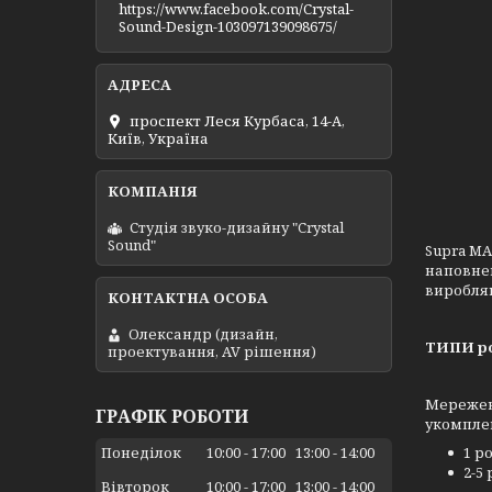
https://www.facebook.com/Crystal-
Sound-Design-103097139098675/
проспект Леся Курбаса, 14-А,
Київ, Україна
Студія звуко-дизайну "Crystal
Sound"
Supra MA
наповнен
виробляю
Олександр (дизайн,
ТИПИ р
проектування, AV рішення)
Мережеви
ГРАФІК РОБОТИ
укомплек
Понеділок
10:00
17:00
13:00
14:00
1 р
2-5
Вівторок
10:00
17:00
13:00
14:00