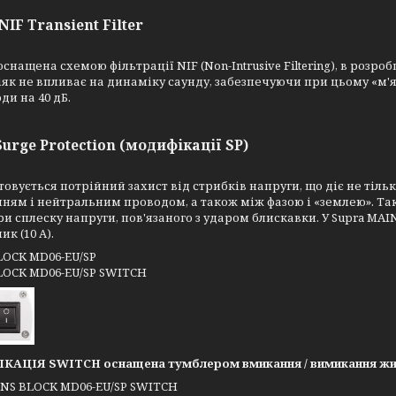
IF Transient Filter
снащена схемою фільтрації NIF (Non-Intrusive Filtering), в розро
іяк не впливає на динаміку саунду, забезпечуючи при цьому «м
и на 40 дБ.
Surge Protection (модифікації SP)
овується потрійний захист від стрибків напруги, що діє не тіль
ням і нейтральним проводом, а також між фазою і «землею». Та
ри сплеску напруги, пов'язаного з ударом блискавки. У Supra MA
к (10 А).
LOCK MD06-EU/SP
LOCK MD06-EU/SP SWITCH
АЦІЯ SWITCH оснащена тумблером вмикання / вимикання жи
NS BLOCK MD06-EU/SP SWITCH