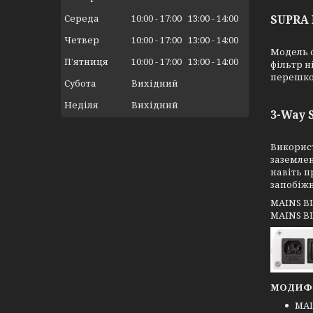
Середа
10:00
17:00
13:00
14:00
SUPRA N
Четвер
10:00
17:00
13:00
14:00
Модель о
Пʼятниця
10:00
17:00
13:00
14:00
фільтр н
перешкод
Субота
Вихідний
Неділя
Вихідний
3-Way 
Використ
заземлен
навіть п
запобіжни
MAINS B
MAINS B
МОДИФІК
MAI