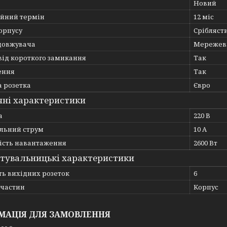
Новий
ійний термін
12 міс
орпусу
Срібляст
довжувача
Мережеви
від короткого замикання
Так
ення
Так
а розетка
Євро
чні характеристики
а
220 В
льний струм
10 А
ість навантаження
2600 Вт
тувальницькі характеристики
ть вихідних розеток
6
пчастин
Корпус
МАЦІЯ ДЛЯ ЗАМОВЛЕННЯ