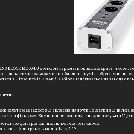
INS BLOCK MD06-EU дозволяє отримати більш відкрите, чисте і то
е соковитими кольорами і позбавлене шумів зображення на екра
ться в Німеччині і Швеції, а збірка відбувається на заводах ком
озеток
й фільтр має захист від сплесків напруги і фільтри від шумів 
тована фільтром. Компанія рекомендує використовувати її для
озетка без фільтрів для підсилювачів потужності
 розетки з фільтрами в модифікації SP