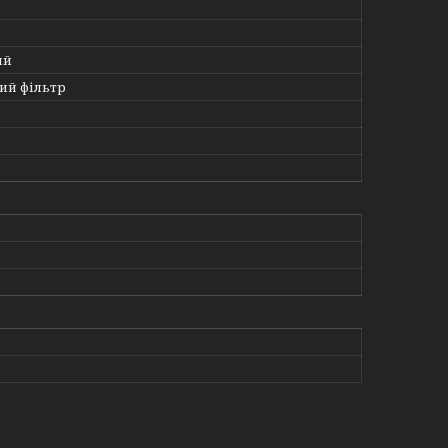
ий
й фільтр