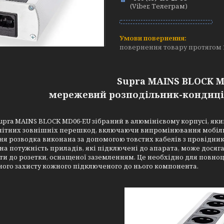
(Viber, Телеграм)
повернення товару протягом 
Supra MAINS BLOCK M
мережевий розподільник-кондиці
upra MAINS BLOCK MD06-EU зібраний в алюмінієвому корпусі, який
нітних зовнішніх перешкод, включаючи випромінювання мобільн
я розводка виконана за допомогою товстих кабелів з провідник
а потужність приладів, які підключені до апарата, може досяга
и до розетки, оснащеної заземленням. Це необхідно для повноці
ого захисту кожного підключеного до нього компонента.