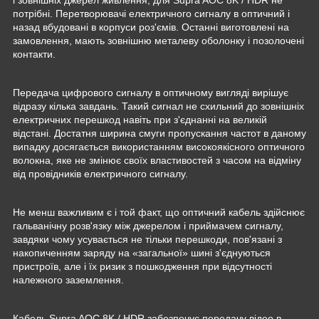
потрібні. Перетворювачі електричного сигналу в оптичний і
назад вбудовані в корпуси роз'ємів. Останні виготовлені на
замовлення, мають зовнішню металеву оболонку і позолочені
контакти.
Передача цифрового сигналу в оптичному вигляді вирішує
відразу кілька завдань. Такий сигнал не схильний до зовнішніх
електричних перешкод навіть при з'єднанні на великій
відстані. Достатня ширина смуги пропускання частот в даному
випадку досягається використанням високоякісного оптичного
волокна, яке не змінює своїх властивостей з часом на відміну
від провідників електричного сигналу.
Не менш важливим є і той факт, що оптичний кабель здійснює
гальванічну розв'язку між джерелом і приймачем сигналу,
завдяки чому усувається не тільки перешкоди, пов'язані з
накопиченням заряду на «загальної» шині з'єднуються
пристроїв, але і їх ризик з пошкодження при відсутності
належного заземлення.
Кабель Supra AOC 8K / HDR забезпечує передачу відео в