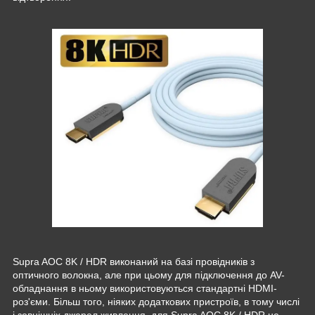
Supra AOC 8K / HDR виконаний на базі провідників з
оптичного волокна, але при цьому для підключення до AV-
обладнання в ньому використовуються стандартні HDMI-
роз'єми. Більш того, ніяких додаткових пристроїв, в тому числі
і зовнішніх джерел живлення, для Supra AOC 8K / HDR не