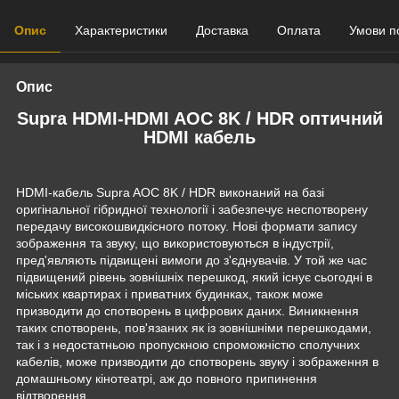
Опис
Характеристики
Доставка
Оплата
Умови п
Опис
Supra HDMI-HDMI AOC 8K / HDR оптичний
HDMI кабель
HDMI-кабель Supra AOC 8K / HDR виконаний на базі
оригінальної гібридної технології і забезпечує неспотворену
передачу високошвидкісного потоку. Нові формати запису
зображення та звуку, що використовуються в індустрії,
пред'являють підвищені вимоги до з'єднувачів. У той же час
підвищений рівень зовнішніх перешкод, який існує сьогодні в
міських квартирах і приватних будинках, також може
призводити до спотворень в цифрових даних. Виникнення
таких спотворень, пов'язаних як із зовнішніми перешкодами,
так і з недостатньою пропускною спроможністю сполучних
кабелів, може призводити до спотворень звуку і зображення в
домашньому кінотеатрі, аж до повного припинення
відтворення.