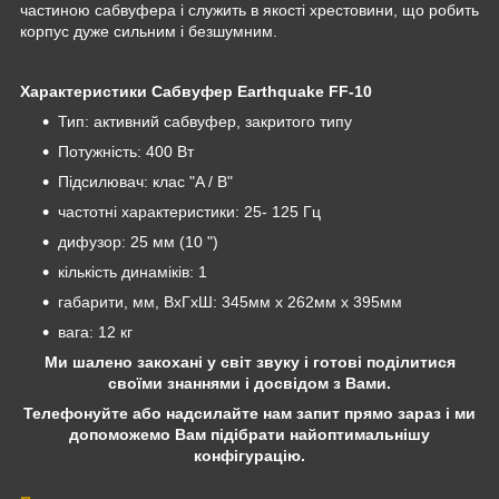
частиною сабвуфера і служить в якості хрестовини, що робить
корпус дуже сильним і безшумним.
Характеристики Сабвуфер Earthquake FF-10
Тип: активний сабвуфер, закритого типу
Потужність: 400 Вт
Підсилювач: клас "A / B"
частотні характеристики: 25- 125 Гц
дифузор: 25 мм (10 ")
кількість динаміків: 1
габарити, мм, ВхГхШ: 345мм х 262мм х 395мм
вага: 12 кг
Ми шалено закохані у світ звуку і готові поділитися
своїми знаннями і досвідом з Вами.
Телефонуйте або надсилайте нам запит прямо зараз і ми
допоможемо Вам підібрати найоптимальнішу
конфігурацію.