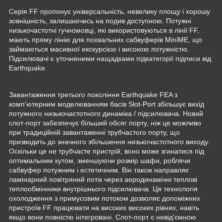
Серія FF пропонує універсальність, невелику площу і хорошу
зовнішність, залишаючись на подив доступною. Потужні
низькочастотні гучномовці, які використовуються в лінії FF,
мають пряму лінію для похвальних сабвуферів MiniME, що
займаються масивної екскурсією і високою потужністю.
Підсилювачі є уточненими нащадками підкатегорії підписи від
Earthquake.
Завантаження третього покоління Earthquake FEA з
комп'ютерним моделюванням басів Slot-Port збільшує вихід
потужного низькочастотного динаміка / підсилювача. Новий
слот-порт забезпечує більший обсяг порту, ніж це можливо
при традиційній завантаженні трубчастого порту, що
призводить до значного збільшення низькочастотного виходу.
Оскільки це не трубчасте пристрій, воно може згинатися під
оптимальним кутом, зменшуючи розмір шафи, роблячи
сабвуфер потужним і естетичним. Він також направляє
ламінарний повітряний потік через аеродинамічні теплові
теплообмінники внутрішнього підсилювача. Ця технологія
охолодження з примусовим потоком дозволяє допоміжних
пристроїв FF працювати на високих високих рівнях, навіть
якщо вони повністю інтегровані. Слот-порт є невід'ємною