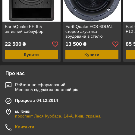
EarthQuake FF-6.5
EarthQuake ECS-6DUAL
Eart
активний сабвуфер
стерео акустика
P12 
вбудована в стелю
22 500
13 500
85 
₴
₴
Купити
Купити
Про нас
Рейтинг не сформований
Менше 5 відгуків за останній рік
Працює з 04.12.2014
м. Київ
проспект Леся Курбаса, 14-А, Київ, Україна
Контакти