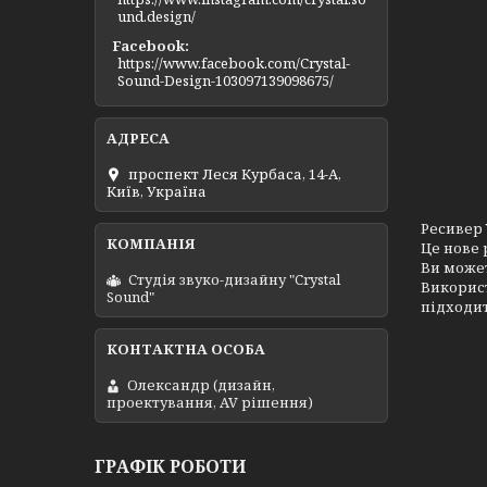
und.design/
Facebook
https://www.facebook.com/Crystal-
Sound-Design-103097139098675/
проспект Леся Курбаса, 14-А,
Київ, Україна
Ресивер
Це нове 
Ви может
Студія звуко-дизайну "Crystal
Використ
Sound"
підходит
Олександр (дизайн,
проектування, AV рішення)
ГРАФІК РОБОТИ