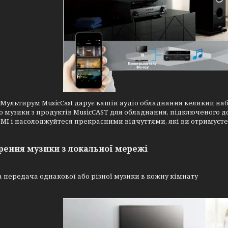
Мультирум MusicCast дарує вашій аудіо обладнання великий наб
о музики з продуктів MusicCAST для обладнання, підключеного до з
MI і насолоджуйтеся прекрасними відчуттями, які ви отримуєте
рення музики з локальної мережі
 передача однакової або різної музики в кожну кімнату