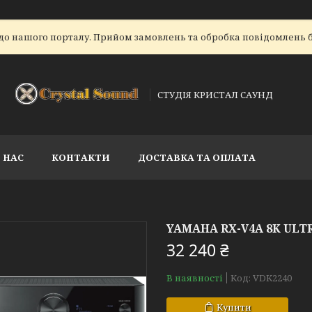
до нашого порталу. Прийом замовлень та обробка повідомлень б
СТУДІЯ КРИСТАЛ САУНД
 НАС
КОНТАКТИ
ДОСТАВКА ТА ОПЛАТА
YAMAHA RX-V4A 8K ULTR
32 240 ₴
В наявності
Код:
VDK2240
Купити