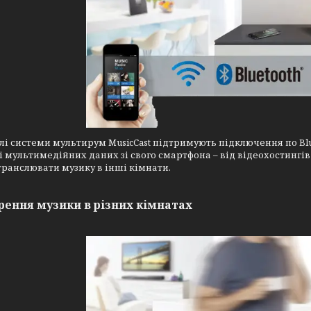
лі системи мультирум MusicCast підтримують підключення по Bl
 мультимедійних даних зі свого смартфона – від відеохостингів
ранслювати музику в інші кімнати.
рення музики в різних кімнатах