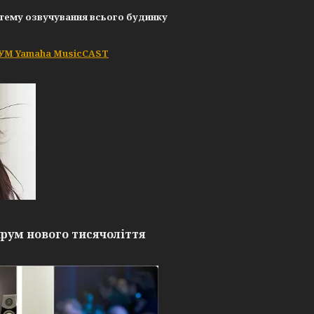
стему озвучування всього будинку
М Yamaha MusicCAST
рум нового тисячоліття