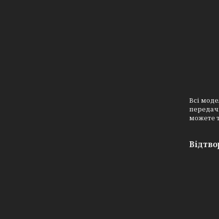
Всі моде
передачі
можете т
Відтво