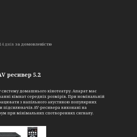
14 днів
за домовленістю
V ресивер 5.2
у систему домашнього кінотеатру. Апарат має
анні кімнат середніх розмірів. При номінальній
працювати з напільного акустикою популярних
ди підсилювачів AV-ресивера виконані на
рум при мінімальних спотвореннях сигналу.