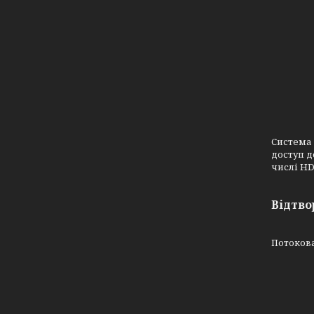
Система 
доступ д
числі HD
Відтво
Потокова