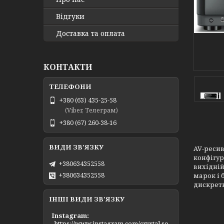
Відгуки
Доставка та оплата
КОНТАКТИ
+380 (63) 435-25-58
(Viber, Телеграм)
+380 (67) 260-38-16
AV-ресив
конфігур
+380634352558
вихідній
+380634352558
марок і 
дискретн
ІНШІ ВИДИ ЗВ'ЯЗКУ
Instagram
https://www.instagram.com/crystal.so