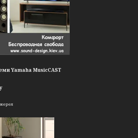
теми Yamaha MusicCAST
у
джерел