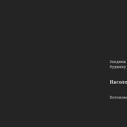
Завдяки 
будинку 
Насоло
Потокове