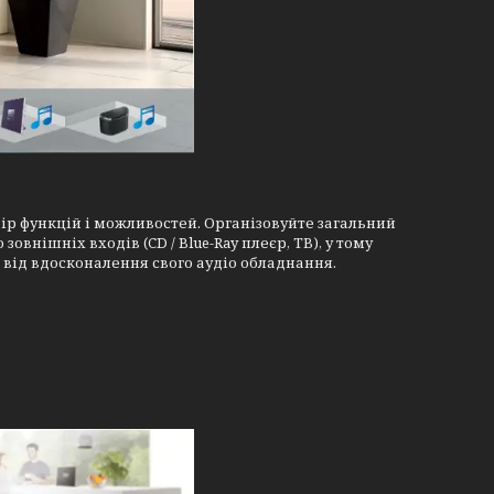
ір функцій і можливостей. Організовуйте загальний
овнішніх входів (CD / Blue-Ray плеєр, ТВ), у тому
 від вдосконалення свого аудіо обладнання.