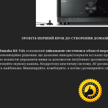
ЗРОБІТЬ ПЕРШИЙ КРОК ДО СТВОРЕННЯ ДОМА
Yamaha RX-V4A
оснащений
унікальною системою в області мере
революційне рішення, що дозволяє використовувати всі ваші пр
е повністю управляти ними за допомогою інтуїтивно зрозумілог
овуйте звукову панель, бездротову акустичну систему, AV-ресивер
ь найбільше. Микшируйте, комбінуйте, а потім і розширюйте св