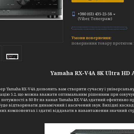
+380 (63) 435-25-58
(Viber, Телеграм)
повернення товару протягом 
Yamaha RX-V4A 8K Ultra HD A
ер Yamaha RX-V4A дозволить вам створити сучасну і універсальн
ацію 5.2, що можна вважати оптимальним рішенням при озвучув
 потужності в 80 Вт на канал Yamaha RX-V4A здатний ефективно 
буде відтворювати динамічний і насичений звук. Вихідні каска
их компонентах і здатні віддавати в навантаження значний ст