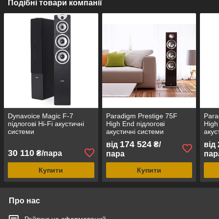
Подібні товари компанії
Dynavoice Magic F-7
Paradigm Prestige 75F
Para
підлогові Hi-Fi акустичні
High End підлогові
High
системи
акустичні системи
акус
174 524
від
₴/
від
30 110
₴/пара
пара
пар
Купити
Купити
Про нас
Рейтинг не сформований