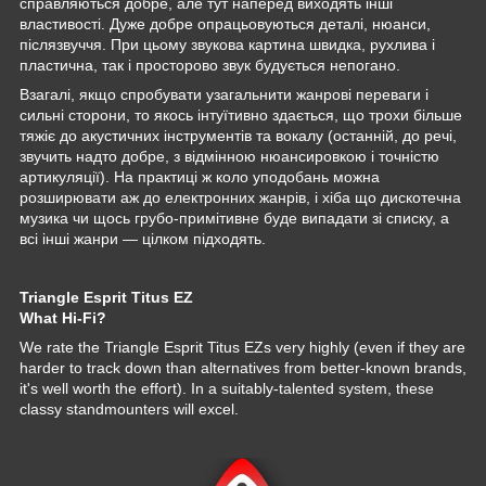
справляються добре, але тут наперед виходять інші
властивості. Дуже добре опрацьовуються деталі, нюанси,
післязвуччя. При цьому звукова картина швидка, рухлива і
пластична, так і просторово звук будується непогано.
Взагалі, якщо спробувати узагальнити жанрові переваги і
сильні сторони, то якось інтуїтивно здається, що трохи більше
тяжіє до акустичних інструментів та вокалу (останній, до речі,
звучить надто добре, з відмінною нюансировкою і точністю
артикуляції). На практиці ж коло уподобань можна
розширювати аж до електронних жанрів, і хіба що дискотечна
музика чи щось грубо-примітивне буде випадати зі списку, а
всі інші жанри — цілком підходять.
Triangle Esprit Titus EZ
What Hi-Fi?
We rate the Triangle Esprit Titus EZs very highly (even if they are
harder to track down than alternatives from better-known brands,
it's well worth the effort). In a suitably-talented system, these
classy standmounters will excel.