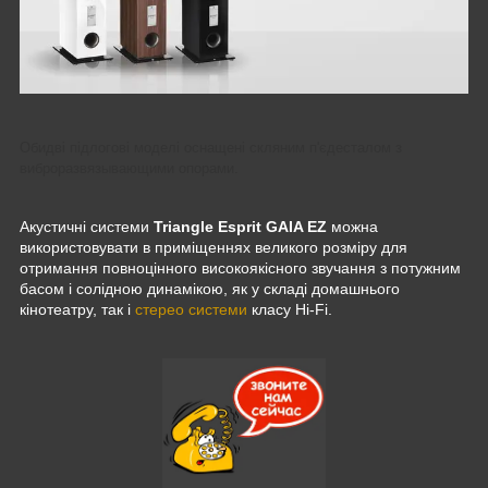
Обидві підлогові моделі оснащені скляним п'єдесталом з
виброразвязывающими опорами.
Акустичні системи
Triangle Esprit GAIA EZ
можна
використовувати в приміщеннях великого розміру для
отримання повноцінного високоякісного звучання з потужним
басом і солідною динамікою, як у складі домашнього
кінотеатру, так і
стерео системи
класу Hi-Fi.