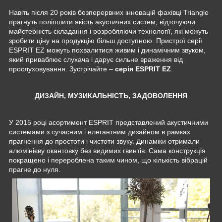
Навіть після 20 років безперервних інновацій фахівці Triangle
прагнуть поліпшити якість акустичних систем, відточуючи
майстерність складання і розробляючи технології, які можуть
зробити ціну на продукцію більш доступною. Пристрої серії
ESPRIT EZ можуть похвалитися живим і динамічним звуком,
який приваблює слухача і дарує сильне враження від
прослуховування. Зустрічайте –
серія ESPRIT EZ
.
ДИЗАЙН, МУЗИКАЛЬНІСТЬ, ЗАДОВОЛЕННЯ
У 2015 році асортимент ESPRIT представлений акустичними
системами з сучасним і елегантним дизайном в рамках
прагнення до простоти і чистоти звуку. Динаміки отримали
алюмінієву окантовку без видимих гвинтів. Сама конструкція
покращено і перероблена таким чином, що кількість вібрацій
прагне до нуля.