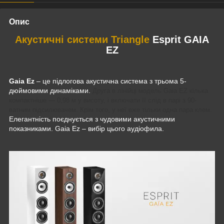
Опис
Акустичні системи
Triangle
Esprit GAIA
EZ
Gaia Ez
– це підлогова акустична система з трьома 5-
дюймовими динаміками.
Друга в лінійці модель Gaia EZ кілька
компактніше — 0,98 м у висоту, і включати її слід в парі з 90-
ватним підсилювачем. Крім того, у неї вже тільки одна пара клем.
Елегантність поєднується з чудовими акустичними
показниками. Gaia Ez – вибір цього аудіофила.