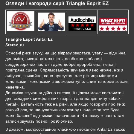
Огляди і нагороди серії Triangle Esprit EZ
Triangle Esprit Antal Ez
Stereo.ru
Основні риси звуку, на що відразу звертаєш увагу — відмінна
динаміка, висока детальність, особливо в області
средневерхних частот, і дуже добре пророблена, легка і
повітряна сцена. Спрямованість звучання явно нижче, ніж я
очікував, звичайно, вона присутня, але різниця між цими
колонками і колонками з шовковим купольним твітером зовсім
невелика.
Динаміка звучання дійсно висока, її цілком може вистачити і
для складних симфонічних творів, і для жанрів типу «black
metal». Детальність теж на рівні, але якщо говорити про те ж
важкий рок, то шанувальникам жанру швидше за все буде
мало басової підтримки і насиченості. В іншому ж навіть такі
записи звучать повно і розбірливо.
З джазом, малосоставной класикою і вокалом Antal Ez також