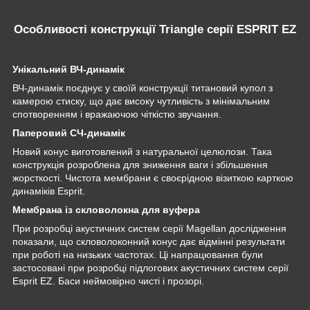
Особливості конструкції Triangle серії ESPRIT EZ
Унікальний ВЧ-динамік
ВЧ-динамік поєднує у своїй конструкції титановий купол з
камерою стиску, що дає високу чутливість з мінімальним
спотворенням і вражаючою чіткістю звучання.
Паперовий СЧ-динамік
Новий конус виготовлений з натуральної целюлози. Така
конструкція розроблена для зниження ваги і збільшення
жорсткості. Чистота мембрани є своєрідною візиткою карткою
динаміків Esprit.
Мембрана із скловолокна для вуфера
При розробці акустичних систем серії Magellan дослідження
показали, що скловолоконний конус дає відмінні результати
при роботі на низьких частотах. Ці напрацювання були
застосовані при розробці підлогових акустичних систем серії
Esprit EZ. Баси неймовірно чисті і прозорі.