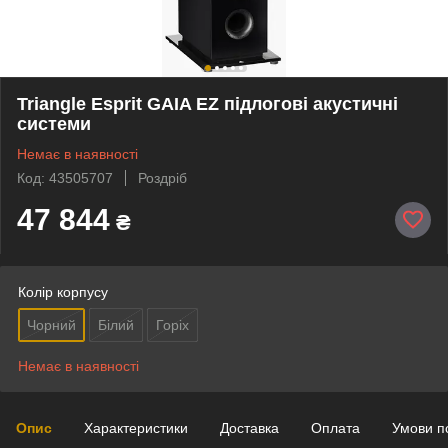
Triangle Esprit GAIA EZ підлогові акустичні
системи
Немає в наявності
Код: 43505707
Роздріб
47 844
₴
Колір корпусу
Чорний
Білий
Горіх
Немає в наявності
Опис
Характеристики
Доставка
Оплата
Умови п