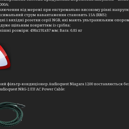
000А;
ключення від мережі при екстремально високому рівні напруги
симальний струм навантаження становить 15A (RMS);
дні і вихідні розетки серії NGR, які мають ультранизьким опоро
з дуже щільним покриттям із срібла;
нішні розміри: 498х191х87 мм; Вага: 6,85 кг
й фільтр-кондиціонер Audioquest Niagara 1200 поставляється бе
udioquest NRG-2 EU AC Power Cable: