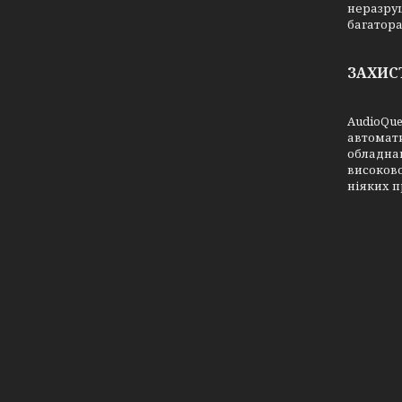
неразруш
багатора
ЗАХИС
AudioQue
автомат
обладнан
високово
ніяких п