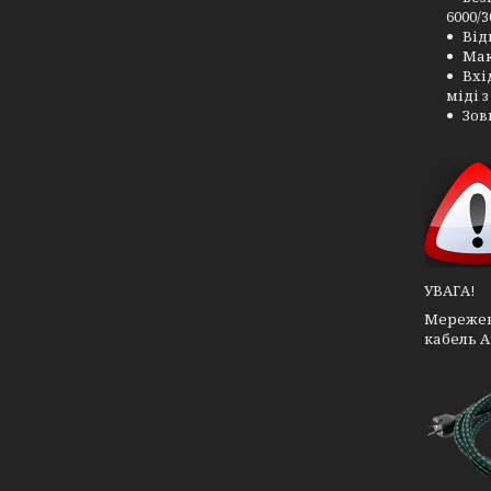
6000/3
Від
Мак
Вхі
міді 
Зов
УВАГА!
Мережеви
кабель A