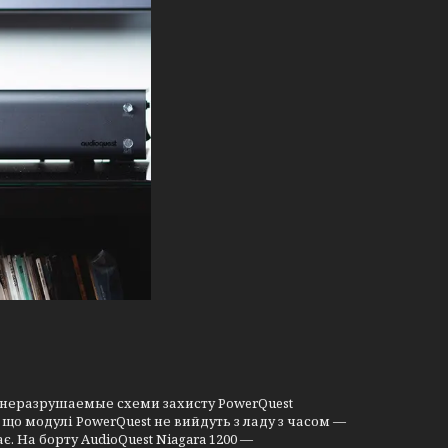
, неразрушаемые схеми захисту PowerQuest
 що модулі PowerQuest не вийдуть з ладу з часом —
 На борту AudioQuest Niagara 1200 —