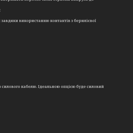
;
м завдяки використанню контактів з берилієвої
з силового кабелю. Ідеальною опцією буде силовий