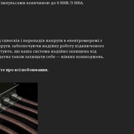
мпульсами величиною до 6 000В /3 000А,
 сплесків і перепадів напруги в електромережі з
уги, забезпечуючи надійну роботу підключеного
нтують, що ваша система надійно захищена від
 здатна також захищати себе — ніяких пошкоджень,
ьте про всі побоювання.