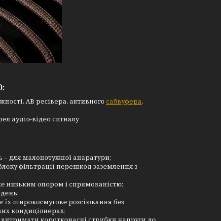
0:
жності, АВ ресівера, активного
сабвуфера
,
рел аудіо-відео сигналу
ь – для малопотужної апаратури;
 блоку фільтрації перешкод заземлення з
е низьким опором і спрямованістю;
день;
є їх широкосмугове розсіювання без
вих кондиціонерах;
витримати короткочасні стрибки напруги до