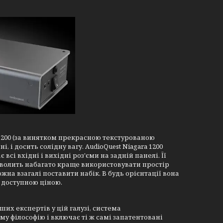
1200 (за винятком прекрасною текстурованою
, і досить солідну вагу. AudioQuest Niagara 1200
сі вхідні і вихідні роз'єми на задній панелі. Її
зволить набагато краще використовувати простір
ожна взагалі поставити набік. В будь орієнтації вона
а доступною ціною.
их експертів у цій галузі, система
му філософію і включає ті ж самі запатентовані