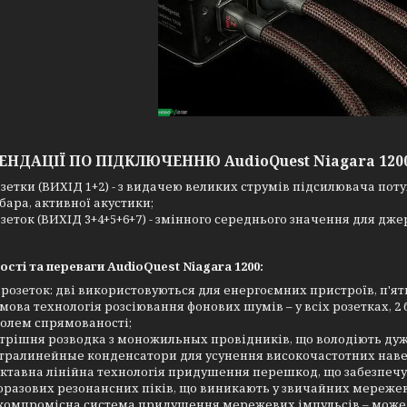
НДАЦІЇ ПО ПІДКЛЮЧЕННЮ AudioQuest Niagara 120
озетки (ВИХІД 1+2) - з видачею великих струмів підсилювача поту
бара, активної акустики;
озеток (ВИХІД 3+4+5+6+7) - змінного середнього значення для дже
сті та переваги AudioQuest Niagara 1200:
 розеток: дві використовуються для енергоємних пристроїв, п'ят
мова технологія розсіювання фонових шумів – у всіх розетках, 2
олем спрямованості;
трішня розводка з моножильных провідників, що володіють дуж
тралинейные конденсатори для усунення високочастотних наве
октавна лінійна технологія придушення перешкод, що забезпечу
оразових резонансних піків, що виникають у звичайних мереже
компромісна система придушення мережевих імпульсів – може 