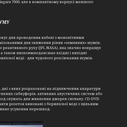
 Niagara 7000, але в компактному корпусі меншого
ШУМУ
истовує для проведення кабелі з монолітними
мізованими для зниження рівня «земляних» шумів;
 реактивного руху (JPL NASA), яка значно покращує
, а також низкоимпедансные вхідні і вихідні
илієвої міді - для чудового розсіювання шумів.
, дві з яких розраховані на підключення апаратури
тивних сабвуферів, активних акустичних систем або
шкод служать для живлення джерел сигналу, CD-DVD
кти розеток виконані з берилієвої міді з щільним
ктивне усунення перешкод.