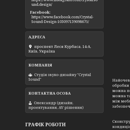
und.design/
Facebook
https://www.facebook.com/Crystal-
Sound-Design-103097139098675/
проспект Леся Курбаса, 14-А,
Київ, Україна
Студія звуко-дизайну "Crystal
Sound"
Найочеви
обробки 
можна по
можна та
між мебл
Олександр (дизайн,
забезпеч
проектування, AV рішення)
Сконстру
ГРАФІК РОБОТИ
кондиціо