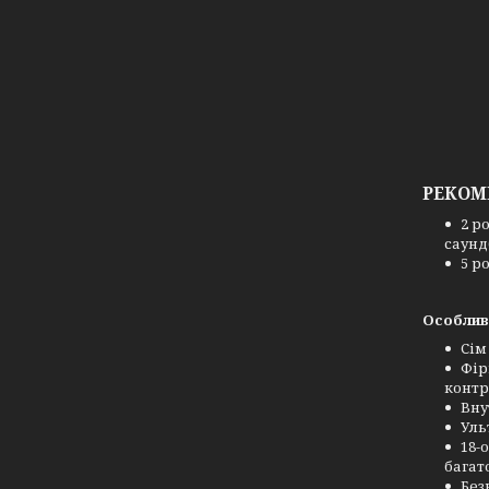
РЕКОМЕ
2 р
саунд
5 р
Особливо
Сім
Фір
контр
Вну
Уль
18-
багат
Без