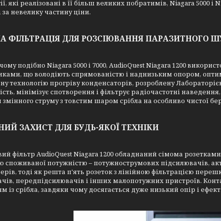
ії, які реалізовані в її більш великих побратимів, Niagara 5000 і
і за невелику частину ціни.
НА ФІЛЬТРАЦІЯ ДЛЯ РОЗСІЮВАННЯ ПАРАЗИТНОГО 
 чому подібно Niagara 5000 і 7000, AudioQuest Niagara 1200 викор
иками, що володіють спрямованістю і наднизьким опором, опти
ну технологію прогріву конденсаторів, розроблену Лабораторією
ність, мінімізує спотворення і фільтрує радіочастотні наведення
 змінного струму з товстим шаром срібла на особливо чистої бер
НИЙ ЗАХИСТ ДЛЯ БУДЬ-ЯКОЇ ТЕХНІКИ
й фільтр AudioQuest Niagara 1200 обладнаний сімома розетками
ю споживаної потужністю – потужнострумових підсилювачів, ак
ерів, тоді як решта п'ять розеток з лінійною фільтрацією пере
чів, передпідсилювачів і інших малопотужних пристроїв. Конта
м із срібла, завдяки чому досягається дуже низький опір і ефе