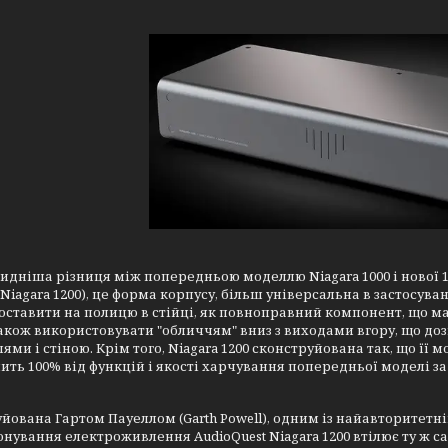
дніша різниця між попередньою моделлю Niagara 1000 і нової 
Niagara 1200), це форма корпусу, більш універсальна в застосуванні
ставити на полицю в стійці, як повноправний компонент, що має в
кож використовувати "обличчям" вниз з виходами вгору, що до
ями і стіною. Крім того, Niagara 1200 сконструйована так, що її м
ить 100% від функцій і якості харчування попередньої моделі з
йована Гартом Пауеллом (Garth Powell), одним із найавторитетніш
нування електроживлення AudioQuest Niagara 1200 втілює ту ж са