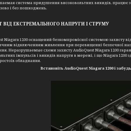
аемая система придушення високовольтних викидів, працює з і
зово і без пошкоджень.
Т ВІД ЕКСТРЕМАЛЬНОГО НАПРУГИ І СТРУМУ
st Niagara 1200 оснащений безкомпромісної системою захисту від
ичним відключенням живлення при перевищенні безпечної напр
ня. Неразрушаемые схеми захисту AudioQuest Niagara 1200 гара
льтних імпульсів і викидів напруги в мережі, і що Niagara 1200
ростоїв обладнання.
Встановіть AudioQuest Niagara 1200 і забуд