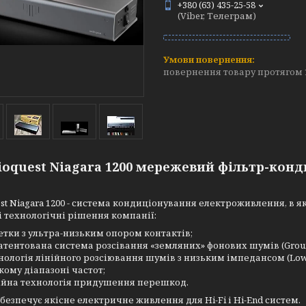
+380 (63) 435-25-58
(Viber, Телеграм)
повернення товару протягом 
oquest Niagara 1200 мережевий фільтр-конд
st Niagara 1200 - система кондиціонування електроживлення, в 
 технологічні рішення компанії:
етки з ультра-низьким опором контактів;
атентована система розсівання «земляних» фонових шумів (Ground 
нологія лінійного розсіювання шумів з низьким імпедансом (Low-Z 
ому діапазоні частот;
ійна технологія придушення перешкод.
абезпечує якісне електричне живлення для Hi-Fi і Hi-End систем.