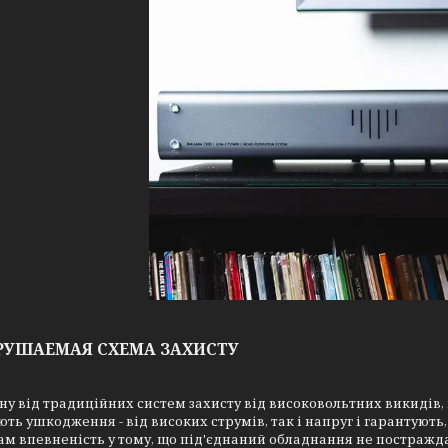
РУШАЕМАЯ СХЕМА ЗАХИСТУ
ну від традиційних систем захисту від високовольтних викидів
ють ушкодження - від високих струмів, так і напруг і гарантують,
м впевненість у тому, що під'єднаний обладнання не постраждає.