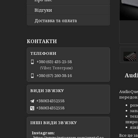
Відгуки
Доставка та оплата
КОНТАКТИ
+380 (63) 435-25-58
(Viber, Телеграм)
Audi
+380 (67) 260-38-16
AudioQue
передові
+380634352558
роз
+380634352558
зап
тех
широк
ІНШІ ВИДИ ЗВ'ЯЗКУ
лін
Instagram
Все це з
https://www.instagram.com/crystal.so