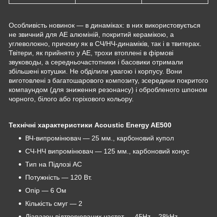
Особливість новинок — в динаміках: в них використовується
не звичний для AE алюміній, покритий керамікою, а
углеволокно, причому як в СЧ/НЧ-динаміків, так і в твитерах.
Твітери, як прийнято у AE, трохи втоплені в фірмові
звуководы, а середньочастотники і басовики отримали
збільшені котушки. Не обділили увагою і корпусу. Вони
виготовлені з багатошарового композиту, зсередини покритого
компаундом (для зниження резонансу) і обробленого шпоном
чорного, білого або горіхового кольору.
Технічні характеристики Acoustic Energy AE500
ВЧ-випромінювач — 25 мм., карбоновий купол
СЧ-НЧ випромінювач — 125 мм., карбоновий конус
Тип на Підлозі АС
Потужність — 120 Вт.
Опір — 6 Ом
Кількість смуг — 2
Діапазон відтворюваних частот — 45Hz – 28kHz