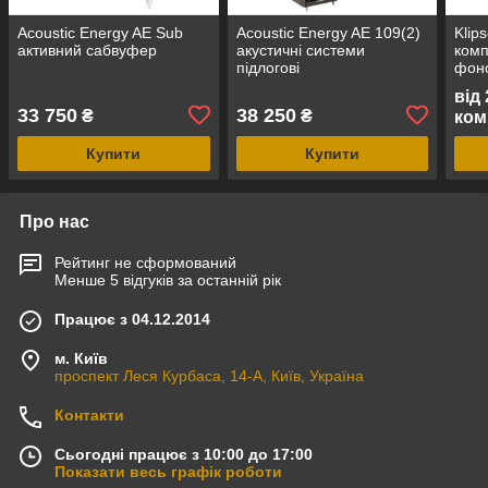
Acoustic Energy AE Sub
Acoustic Energy AE 109(2)
Klip
активний сабвуфер
акустичні системи
комп
підлогові
фоно
діля
від
33 750
38 250
₴
₴
ком
Купити
Купити
Про нас
Рейтинг не сформований
Менше 5 відгуків за останній рік
Працює з 04.12.2014
м. Київ
проспект Леся Курбаса, 14-А, Київ, Україна
Контакти
Сьогодні працює з 10:00 до 17:00
Показати весь графік роботи