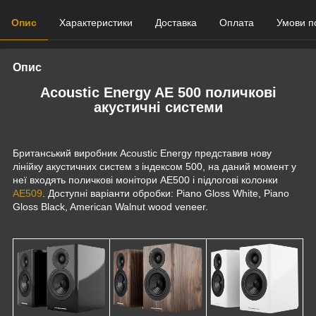
Опис
Характеристики
Доставка
Оплата
Умови п
Опис
Acoustic Energy AE 500 поличкові
акустичні системи
Британський виробник Acoustic Energy представив нову
лінійку акустичних систем з індексом 500, на даний момент у
неї входять поличкові монітори AE500 і підлогові колонки
AE509
. Доступні варіанти обробки: Piano Gloss White, Piano
Gloss Black, American Walnut wood veneer.