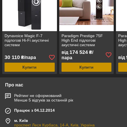
Dynavoice Magic F-7
Paradigm Prestige 75F
Para
підлогові Hi-Fi акустичні
High End підлогові
High
системи
акустичні системи
акус
174 524
від
₴/
30 110
₴/пара
від
пара
Купити
Купити
Про нас
Рейтинг не сформований
Менше 5 відгуків за останній рік
Працює з 04.12.2014
м. Київ
проспект Леся Курбаса, 14-А, Київ, Україна