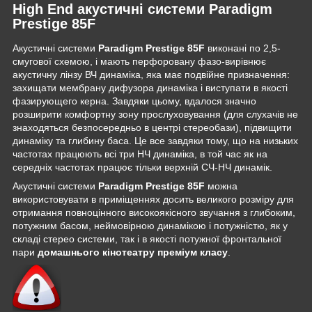
High End акустичні системи Paradigm
Prestige 85F
Акустичні системи
Paradigm Prestige 85F
виконані по 2,5-
смугової схемою, і мають перфоровану фазо-вирівнює
акустичну лінзу ВЧ динаміка, яка має подвійне призначення:
захищати мембрану дифузора динаміка і виступати в якості
фазирующего керна. Завдяки цьому, вдалося значно
розширити комфортну зону прослуховування (для слухачів не
знаходяться безпосередньо в центрі стереобази), підвищити
динаміку та глибину баса. Це все завдяки тому, що на низьких
частотах працюють всі три НЧ динаміка, в той час як на
середніх частотах працює тільки верхній СЧ-НЧ динамік.
Акустичні системи
Paradigm Prestige 85F
можна
використовувати в приміщеннях досить великого розміру для
отримання повноцінного високоякісного звучання з глибоким,
потужним басом, неймовірною динамікою і потужністю, як у
складі стерео системи, так і в якості потужної фронтальної
пари
домашнього кінотеатру преміум класу
.