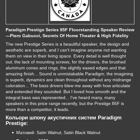
Paradigm Prestige Series 85F Floorstanding Speaker Review
—Piero Gabucci, Secrets Of Home Theater & High Fidelity
The new Prestige Series is a beautiful speaker, the design and
aesthetic are superb, and I can't imagine anyone not wanting
them on view in their living space. Every detail is well thought
out; the lack of mounting screws, for the drivers, the brushed
aluminum cones and rings, the slightly eased edges and that
amazing finish... Sound is unmistakable Paradigm; the imagining
is superb, dynamics are clean throughout without any midrange
coloration... The bass drivers blew me away with how articulate
and extended they sounded. But I loved how smooth and the
integral bass was represented... I've heard many, many
speakers in this price range recently, but the Prestige 85F is
more than a competitor, it leads.
Кольори шпону акустичних систем
Paradigm
Prestige
:
Матовий: Satin Walnut, Satin Black Walnut