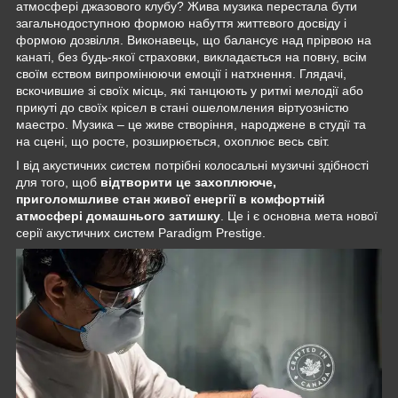
атмосфері джазового клубу? Жива музика перестала бути
загальнодоступною формою набуття життєвого досвіду і
формою дозвілля. Виконавець, що балансує над прірвою на
канаті, без будь-якої страховки, викладається на повну, всім
своїм єством випромінюючи емоції і натхнення. Глядачі,
вскочившие зі своїх місць, які танцюють у ритмі мелодії або
прикуті до своїх крісел в стані ошеломления віртуозністю
маестро. Музика – це живе створіння, народжене в студії та
на сцені, що росте, розширюється, охоплює весь світ.
І від акустичних систем потрібні колосальні музичні здібності
для того, щоб
відтворити це захоплююче,
приголомшливе стан живої енергії в комфортній
атмосфері домашнього затишку
. Це і є основна мета нової
серії акустичних систем Paradigm Prestige.