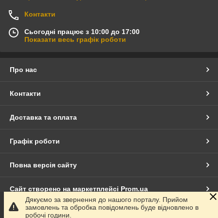
Контакти
Сьогодні працює з 10:00 до 17:00
Показати весь графік роботи
Про нас
Контакти
Доставка та оплата
Графік роботи
Повна версія сайту
Сайт створено на маркетплейсі
Prom.ua
Дякуємо за звернення до нашого порталу. Прийом
замовлень та обробка повідомлень буде відновлено в
Політика конфіденційності
робочі години.