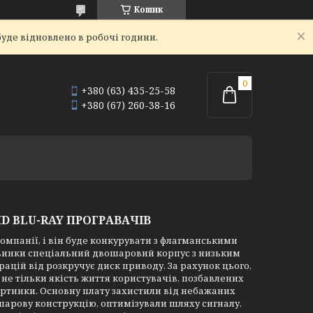
Кошик
уде відновлено в робочі години.
+380 (63) 435-25-58
+380 (67) 260-38-16
HD BLU-RAY ПРОГРАВАЧІВ
компанії, і він буде конкурувати з флагманськими
овинки спеціальний двошаровий корпус з низьким
рацій від розкручує диск приводу. За рахунок цього,
не тільки якість життя користувачів, позбавлених
картинки. Основну плату захистили від небажаних
арову конструкцію, оптимізували шляху сигналу,