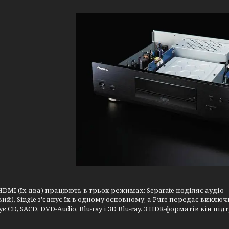
DMI (їх два) працюють в трьох режимах: Separate поділяє аудіо -
ий), Single з'єднує їх в одному основному, а Pure передає виключ
 CD, SACD, DVD-Audio, Blu-ray і 3D Blu-ray. З HDR-форматів він під