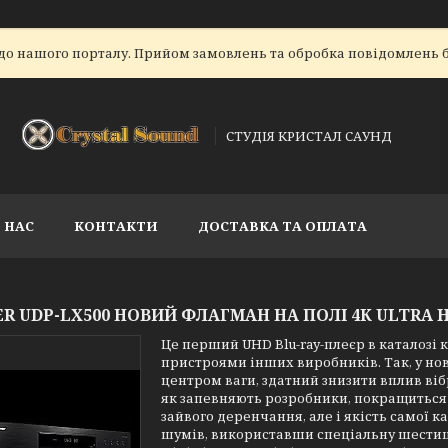
до нашого порталу. Прийом замовлень та обробка повідомлень б
СТУДІЯ КРИСТАЛ САУНД
 НАС
КОНТАКТИ
ДОСТАВКА ТА ОПЛАТА
ER UDP-LX500 НОВИЙ ФЛАГМАН НА ПОЛІ 4К ULTRA 
Це перший UHD Blu-ray-плеєр в каталозі 
пристроями інших виробників. Так, у н
центром ваги, здатний знизити вплив віб
як запевняють розробники, покращиться 
зайвого деренчання, але і якість самої 
шумів, використавши спеціальну шестиш