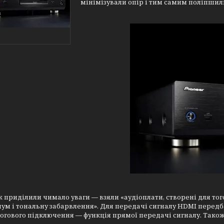
мінімізували опір і тим самим поліпши
ж приділили чимало уваги — взяли «аудіоплати, створені для тог
ум і тональну забарвлення». Для передачі сигналу HDMI передбаче
огового підключення — функція прямої передачі сигналу. Також 