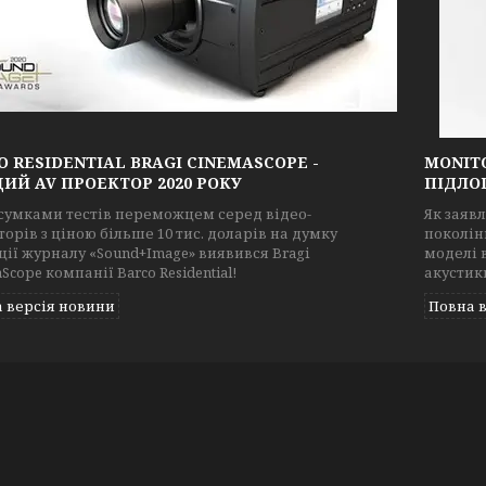
O RESIDENTIAL BRAGI CINEMASCOPE -
MONITO
ИЙ AV ПРОЕКТОР 2020 РОКУ
ПІДЛО
дсумками тестів переможцем серед відео-
Як заявл
орів з ціною більше 10 тис. доларів на думку
поколін
ії журналу «Sound+Image» виявився Bragi
моделі 
Scope компанії Barco Residential!
акустики
 версія новини
Повна 