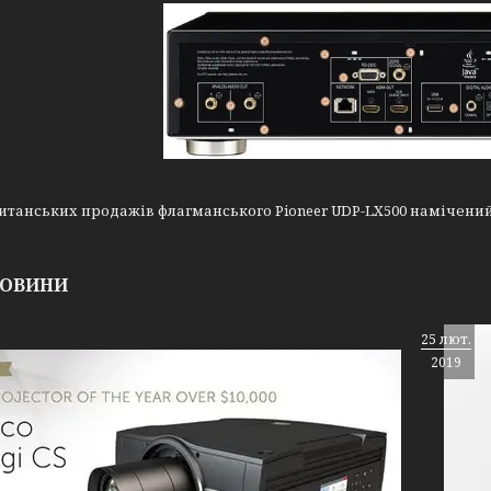
итанських продажів флагманського Pioneer UDP-LX500 намічений
НОВИНИ
25 лют.
2019