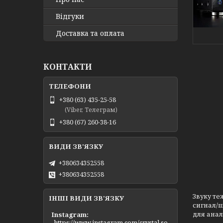
Відгуки
Доставка та оплата
КОНТАКТИ
+380 (63) 435-25-58
(Viber, Телеграм)
+380 (67) 260-38-16
+380634352558
+380634352558
Звуку те
ІНШІ ВИДИ ЗВ'ЯЗКУ
сигнал/ш
для анал
Instagram
https://www.instagram.com/crystal.so