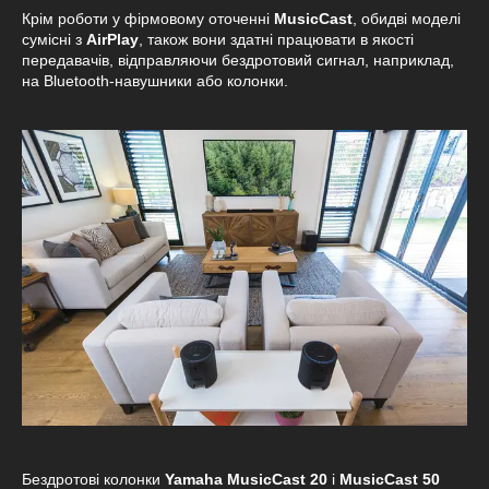
Крім роботи у фірмовому оточенні
MusicCast
, обидві моделі
сумісні з
AirPlay
, також вони здатні працювати в якості
передавачів, відправляючи бездротовий сигнал, наприклад,
на Bluetooth-навушники або колонки.
Бездротові колонки
Yamaha MusicCast 20
і
MusicCast 50