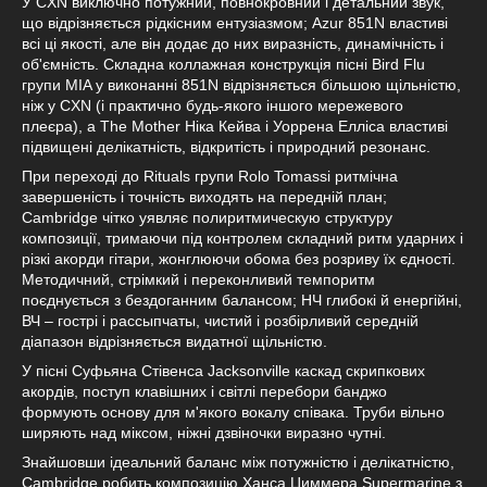
У CXN виключно потужний, повнокровний і детальний звук,
що відрізняється рідкісним ентузіазмом; Azur 851N властиві
всі ці якості, але він додає до них виразність, динамічність і
об'ємність. Складна коллажная конструкція пісні Bird Flu
групи MIA у виконанні 851N відрізняється більшою щільністю,
ніж у CXN (і практично будь-якого іншого мережевого
плеєра), а The Mother Ніка Кейва і Уоррена Елліса властиві
підвищені делікатність, відкритість і природний резонанс.
При переході до Rituals групи Rolo Tomassi ритмічна
завершеність і точність виходять на передній план;
Cambridge чітко уявляє полиритмическую структуру
композиції, тримаючи під контролем складний ритм ударних і
різкі акорди гітари, жонглюючи обома без розриву їх єдності.
Методичний, стрімкий і переконливий темпоритм
поєднується з бездоганним балансом; НЧ глибокі й енергійні,
ВЧ – гострі і рассыпчаты, чистий і розбірливий середній
діапазон відрізняється видатної щільністю.
У пісні Суфьяна Стівенса Jacksonville каскад скрипкових
акордів, поступ клавішних і світлі перебори банджо
формують основу для м'якого вокалу співака. Труби вільно
ширяють над міксом, ніжні дзвіночки виразно чутні.
Знайшовши ідеальний баланс між потужністю і делікатністю,
Cambridge робить композицію Ханса Циммера Supermarine з