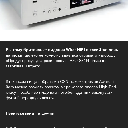
Рік тому британське видання What HiFi в такий же день
написав
: далеко не кожному вдається отримати нагороду
«Продукт року» два рази поспіль. Azur 851N тільки що
завоював її втретє.
Він класом вище побратима CXN, також отримав Award, і
його можна вважати зразком мережевого плеєра High-End-
класу – особливо якщо вам потрібен здатний виконувати
функції передпідсилювача.
Пунктуальний і рішучий