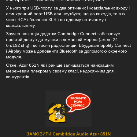
У нього три USB-порту, за два оптичних і коаксіальних входу і
асинхронний порт USB для ноутбука; що до виходів, то в їх
числі RCA і балансні XLR і по одному оптичному і
коаксіальному.
Зручна навігація додатки Cambridge Connect забезпечує
простий доступ до музики в домашній мережі (аж до 24
біт/192 кГц) і до тисяч радіостанцій. Вбудовані Spotify Connect
і Airplay можна доповнити Bluetooth за допомогою окремого
модуля.
Отже, Azur 851N як і раніше залишається найкращим
мережевим плеєром у своєму класі, недосяжним для
конкурентів.
ЗАМОВИТИ Cambridge Audio Azur 851N