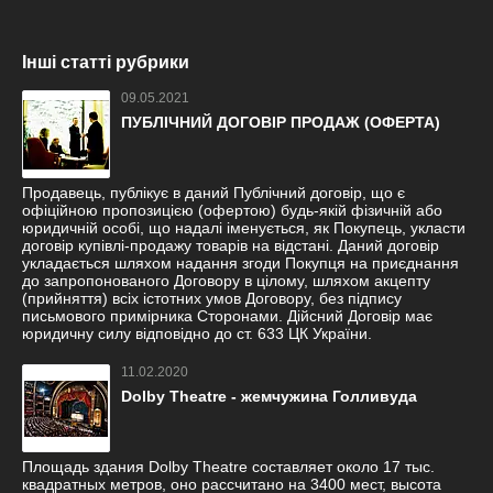
Інші статті рубрики
09.05.2021
ПУБЛІЧНИЙ ДОГОВІР ПРОДАЖ (ОФЕРТА)
Продавець, публікує в даний Публічний договір, що є
офіційною пропозицією (офертою) будь-якій фізичній або
юридичній особі, що надалі іменується, як Покупець, укласти
договір купівлі-продажу товарів на відстані. Даний договір
укладається шляхом надання згоди Покупця на приєднання
до запропонованого Договору в цілому, шляхом акцепту
(прийняття) всіх істотних умов Договору, без підпису
письмового примірника Сторонами. Дійсний Договір має
юридичну силу відповідно до ст. 633 ЦК України.
11.02.2020
Dolby Theatre - жемчужина Голливуда
Площадь здания Dolby Theatre составляет около 17 тыс.
квадратных метров, оно рассчитано на 3400 мест, высота