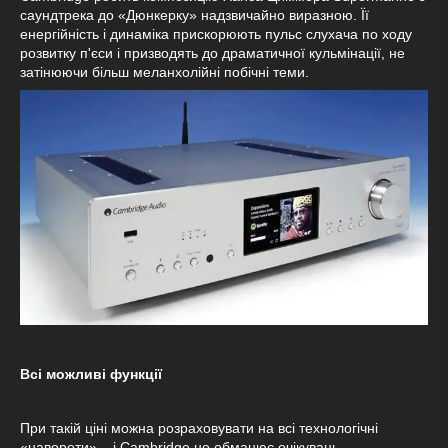
саундтрека до «Дюнкерку» надзвичайно виразною. Її
енергійність і динаміка прискорюють пульс слухача по ходу
розвитку п'єси і призводять до драматичної кульмінації, не
затінюючи більш меланхолійні побічні теми.
Всі можливі функції
При такій ціні можна розраховувати на всі технологічні
«навороти» – і Cambridge не обманює очікувань.