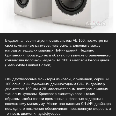
Бюджетная серия акустических систем AE 100, несмотря на
свои компактные размеры, уже успела завоевать массу
наград от ведущих мировых Hi-Fi-изданий. Недавно
британский производитель объявил о выпуске ограниченного
количества полочной модели АЕ 100 в матовом белом цвете
(Satin White Limited Edition).
Эти двухполосные мониторы из новой, юбилейной, серии АЕ
100 оснащены бумажным длинноходным СЧ-/НЧ-драйвер
диаметром 100 мм и 28-миллиметровым твитером с мягким
тканевым куполом. Кроссовер сконструирован таким
образом, чтобы свести временные и фазовые задержки к
возможному минимуму. Магнитная система СЧ-/НЧ-драйвера
последнего поколения обеспечивает повышенную скорость и
точность движения диффузоров.