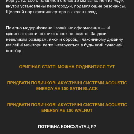
Корпус АЕ 100 с толщиной стенок 18 мм выполнен из МДФ,
внутри установлены перегородки, подавляющие резонансы.
Щелевой порт фазоинвертора выведен назад.
Помітно модернізовано і зовнішнє оформлення — ні
кріпильні гвинти, ні стики стінок не помітні. Завдяки
невеликим розмірам, якісній обробці і лаконічному дизайну
ювілейні монітори легко інтегруються в будь-який сучасний
інтер'єр.
ОРИГІНАЛ СТАТТІ МОЖНА ПОДИВИТИСЯ ТУТ
ПРИДБАТИ ПОЛИЧКОВІ АКУСТИЧНІ СИСТЕМИ ACOUSTIC
ENERGY AE 1
00 SATIN BLACK
ПРИДБАТИ ПОЛИЧКОВІ АКУСТИЧНІ СИСТЕМИ ACOUSTIC
ENERGY AE 1
00
WALNUT
ПОТРІБНА КОНСУЛЬТАЦІЯ?