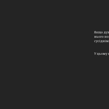
Якщо дух
нього по
сусіднім
У цьому 