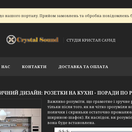
до нашого порталу. Прийом замовлень та обробка повідомлень б
СТУДІЯ КРИСТАЛ САУНД
 НАС
КОНТАКТИ
ДОСТАВКА ТА ОПЛАТА
ИЧНИЙ ДИЗАЙН: РОЗЕТКИ НА КУХНІ - ПОРАДИ ПО
Важливо розуміти, що грамотне і зручн
тільки після того, як ви чітко зрозуміли
полички і скриньки остаточно промалюва
шириною шафок). Як наслідок, ви розуміє
вона буде встановлена.