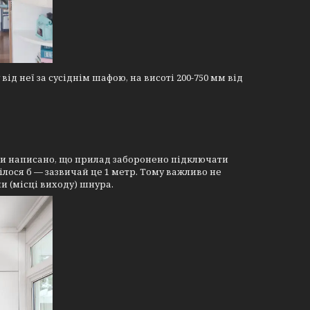
ід неї за сусіднім шафою, на висоті 200-750 мм від
ми написано, що прилад заборонено підключати
лося б — зазвичай це 1 метр. Тому важливо не
и (місці виходу) шнура.