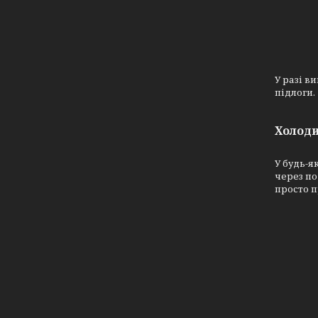
У разі в
підлоги.
Холод
У будь-я
через по
просто п