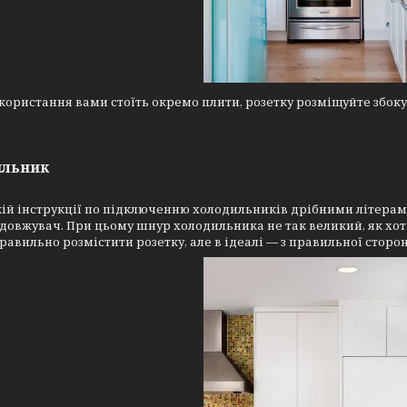
икористання вами стоїть окремо плити, розетку розміщуйте збоку в
ильник
кій інструкції по підключенню холодильників дрібними літера
довжувач. При цьому шнур холодильника не так великий, як хоті
равильно розмістити розетку, але в ідеалі — з правильної сторон