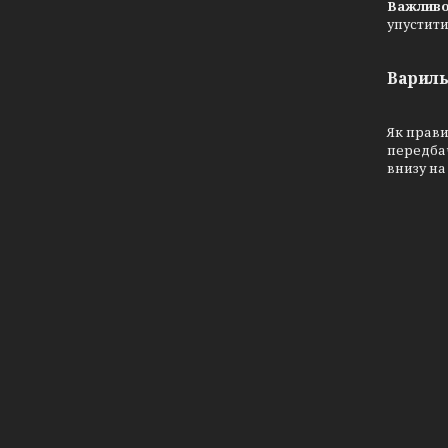
Важлив
упустити
Вариль
Як прави
передбач
внизу на