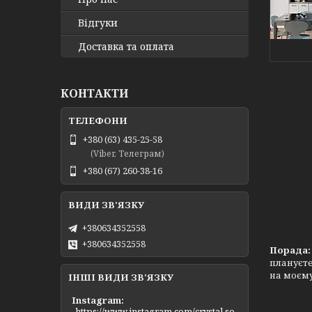
Відгуки
Доставка та оплата
КОНТАКТИ
+380 (63) 435-25-58
(Viber, Телеграм)
+380 (67) 260-38-16
+380634352558
+380634352558
Порада
плануєте
на моєму
ІНШІ ВИДИ ЗВ'ЯЗКУ
Instagram
https://www.instagram.com/crystal.so