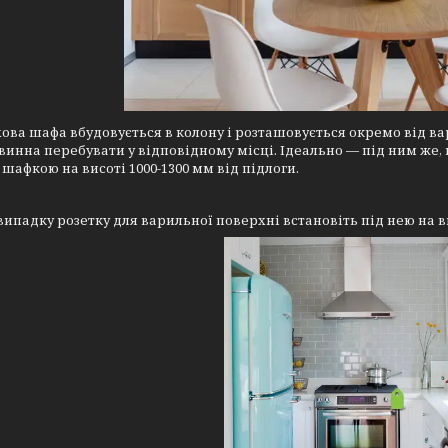
ова шафа вбудовується в колону і розташовується окремо від вар
винна перебувати у відповідному місці. Ідеально — під ним же, в
 шафкою на висоті 1000-1300 мм від підлоги.
випадку розетку для варильної поверхні встановіть під нею на ви