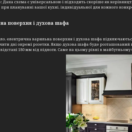
о:
Дана схема є універсальною і підходить скоріше як керівництв
 при плануванні вашої кухні, індивідуальної для кожного конк
на поверхня і духова шафа
ло, електрична варильна поверхня і духова шафа підключаютьс
ити дві окремі розетки. Якщо духова шафа буде розташований 
 відстані 180 мм від підлоги. Саме на цьому рівні в майбутньом